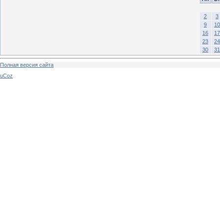
2
3
9
10
16
17
23
24
30
31
Полная версия сайта
uCoz