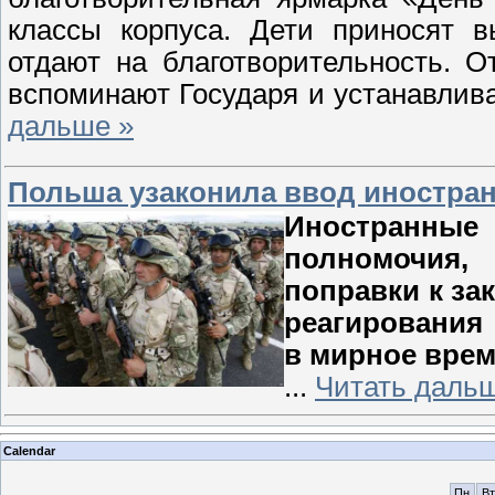
классы корпуса. Дети приносят в
отдают на благотворительность. О
вспоминают Государя и устанавлива
дальше »
Польша узаконила ввод иностра
Иностранны
полномочия,
поправки к за
реагировани
в мирное врем
...
Читать даль
Calendar
Пн
Вт