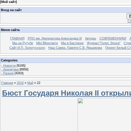
[
Мой сайт
]
Вход на сайт
В
Ст
Меню сайта
ГЛАВНАЯ
РПО им. Императора Александра III
Авторы
СОВРЕМЕННИКИ
Мы на Рутубе
МЫ ВКонтакте
Мы в Бастионе
Журнал "Голос Эпохи"
Стра
Сайт И.П. Золотусского
Наш Савва. Памяти С.В. Ямщикова
Проект Белый С
Categories
- Новости
[9195]
- Аналитика
[8956]
- Разное
[4263]
Главная
»
2016
»
Май
»
22
Бюст Государя Николая II открыл