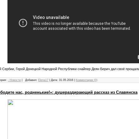
й Сербии, Герой Донецкой Народной Республики снайпер Деян Берич дал своё прощал
ория:
- Новости
|
Добавил:
Elena17
|
Дата:
31.05.2016
|
Комментарии (0)
бодите нас, родненькие!»: душераздирающий рассказ из Славянска