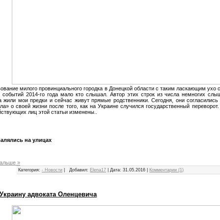
ование милого провинциального городка в Донецкой области с таким ласкающим ухо 
 событий 2014-го года мало кто слышал. Автор этих строк из числа немногих слы
а жили мои предки и сейчас живут прямые родственники. Сегодня, они согласились
ла» о своей жизни после того, как на Украине случился государственный переворот.
ствующих лиц этой статьи изменены..
алялись на улицах
дальше »
Категория:
- Новости
|
Добавил:
Elena17
|
Дата:
31.05.2016
|
Комментарии (1)
 Украину адвоката Оленцевича