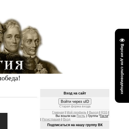
Версия для слабовидящих
победа!
Вход на сайт
Войти через uID
Старая форма входа
Главная
|
Мой профиль
|
Выход
|
RSS
|
Вы вошли как
Гость
| Группа "
Гости
"
|
Регистрация
|
Вход
Подписаться на нашу группу ВК