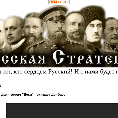
 тот, кто сердцем Русский! И с нами будет 
1
 Деян Берич "Деки" покидает Донбасс