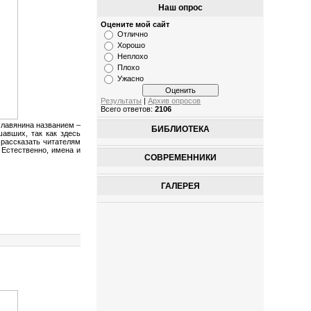
Наш опрос
Оцените мой сайт
Отлично
Хорошо
Неплохо
Плохо
Ужасно
Результаты
|
Архив опросов
Всего ответов:
2106
славянина названием –
БИБЛИОТЕКА
шавших, так как здесь
 рассказать читателям
 Естественно, имена и
СОВРЕМЕННИКИ
ГАЛЕРЕЯ