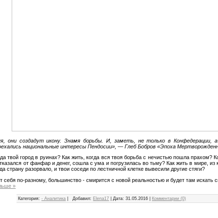
я, они создадут икону. Знамя борьбы. И, заметь, не только в Конфедерации, а
оехались национальные интересы Пендосии», — Глеб Бобров «Эпоха Мертворожден
гда твой город в руинах? Как жить, когда вся твоя борьба с нечистью пошла прахом? К
тказался от фанфар и денег, сошла с ума и погрузилась во тьму? Как жить в мире, из
гда страну разорвало, и твои соседи по лестничной клетке вывесили другие стяги?
 себя по-разному, большинство - смирится с новой реальностью и будет там искать с
льше »
Категория:
- Аналитика
|
Добавил:
Elena17
|
Дата:
31.05.2016
|
Комментарии (0)