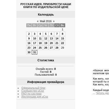
РУССКАЯ ИДЕЯ. ПРИОБРЕСТИ НАШИ
КНИГИ ПО ИЗДАТЕЛЬСКОЙ ЦЕНЕ
Календарь
«
Май 2016
»
Пн
Вт
Ср
Чт
Пт
Сб
Вс
1
2
3
4
5
6
7
8
9
10
11
12
13
14
15
16
17
18
19
20
21
22
23
24
25
26
27
28
29
30
31
Статистика
Онлайн всего:
8
«Казнив мен
Гостей:
8
налетом пр
Пользователей:
0
Как жить, ко
которой ты о
Информация провайдера
Как жить, ко
Официальный блог
Каждый ведет
Сообщество uCoz
...
Читать да
FAQ по системе
Инструкции для uCoz