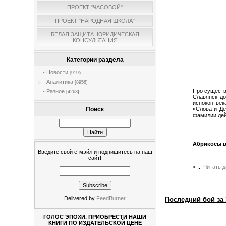
ПРОЕКТ "ЧАСОВОЙ"
ПРОЕКТ "НАРОДНАЯ ШКОЛА"
БЕЛАЯ ЗАЩИТА. ЮРИДИЧЕСКАЯ
КОНСУЛЬТАЦИЯ
Категории раздела
- Новости
[9195]
- Аналитика
[8956]
Про существ
- Разное
[4263]
Славянск до
испокон век
«Слова и Де
Поиск
фамилии дей
Абрикосы в
Введите свой е-мэйл и подпишитесь на наш
сайт!
<
...
Читать 
Delivered by
FeedBurner
Последний бой за
ГОЛОС ЭПОХИ. ПРИОБРЕСТИ НАШИ
КНИГИ ПО ИЗДАТЕЛЬСКОЙ ЦЕНЕ