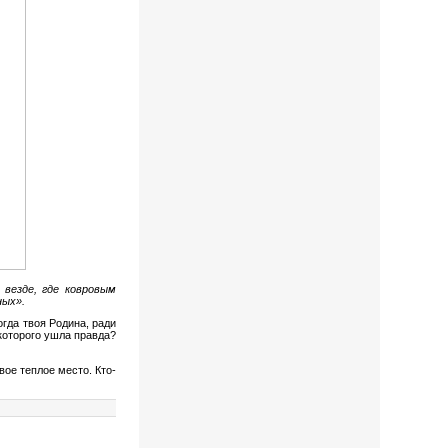
 везде, где ковровым
ных».
огда твоя Родина, ради
 которого ушла правда?
вое теплое место. Кто-