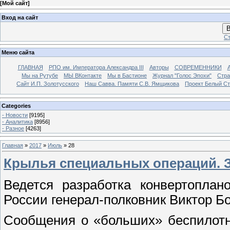
[
Мой сайт
]
Вход на сайт
В
Ст
Меню сайта
ГЛАВНАЯ
РПО им. Императора Александра III
Авторы
СОВРЕМЕННИКИ
Мы на Рутубе
МЫ ВКонтакте
Мы в Бастионе
Журнал "Голос Эпохи"
Стра
Сайт И.П. Золотусского
Наш Савва. Памяти С.В. Ямщикова
Проект Белый С
Categories
- Новости
[9195]
- Аналитика
[8956]
- Разное
[4263]
Главная
»
2017
»
Июль
»
28
Крылья специальных операций. 
Ведется разработка конвертопла
России генерал-полковник Виктор Б
Сообщения о «больших» беспилотн