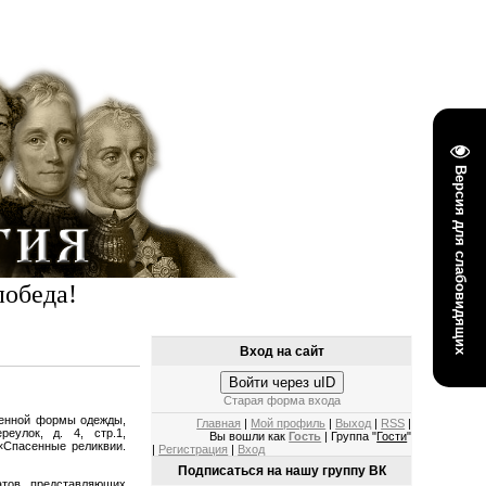
Версия для слабовидящих
победа!
Вход на сайт
Войти через uID
Старая форма входа
оенной формы одежды,
Главная
|
Мой профиль
|
Выход
|
RSS
|
еулок, д. 4, стр.1,
Вы вошли как
Гость
| Группа "
Гости
"
 «Спасенные реликвии.
|
Регистрация
|
Вход
Подписаться на нашу группу ВК
атов, представляющих