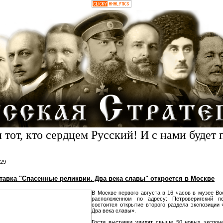
 тот, кто сердцем Русский! И с нами будет 
29
тавка "Спасенные реликвии. Два века славы" откроется в Москве
В Москве первого августа в 16 часов в музее В
расположенном по адресу: Петроверигский пер
состоится открытие второго раздела экспозиции
Два века славы».
Гости выставки увидят свыше 50 новых экспон