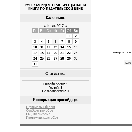
РУССКАЯ ИДЕЯ. ПРИОБРЕСТИ НАШИ
КНИГИ ПО ИЗДАТЕЛЬСКОЙ ЦЕНЕ
Календарь
«
Июль 2017
»
Пн
Вт
Ср
Чт
Пт
Сб
Вс
1
2
3
4
5
6
7
8
9
10
11
12
13
14
15
16
которые отн
17
18
19
20
21
22
23
24
25
26
27
28
29
30
Катег
31
Статистика
Онлайн всего:
8
Гостей:
8
Пользователей:
0
Информация провайдера
Официальный блог
Сообщество uCoz
FAQ по системе
Инструкции для uCoz