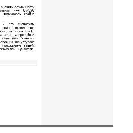
л оценить возможности
коления 4++ Су-35С
 Получилось крайне
С и его «неплохим
 делает вывод: этот
олетам, таким, как F-
касается «европейца»
ют большими боевыми
аявление «не уступает
м положением вещей.
ребителей Су-30МКИ,