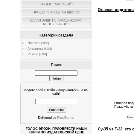
ПРОЕКТ "ЧАСОВОЙ"
Огневая подготовк
ПРОЕКТ "НАРОДНАЯ ШКОЛА"
БЕЛАЯ ЗАЩИТА. ЮРИДИЧЕСКАЯ
КОНСУЛЬТАЦИЯ
Категории раздела
- Новости
[9195]
- Аналитика
[8956]
- Разное
[4263]
Поиск
Введите свой е-мэйл и подпишитесь на наш
сайт!
Огневая под
Пожалуйста 
Delivered by
FeedBurner
Катег
Су-35 vs F-22: кт
ГОЛОС ЭПОХИ. ПРИОБРЕСТИ НАШИ
КНИГИ ПО ИЗДАТЕЛЬСКОЙ ЦЕНЕ