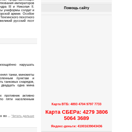
ствования императоров
дра III и Николая II.
Помощь сайту
ты униформы солдат и
орской армии. Особое
Тенгинского пехотного
великий русский поэт
изощрённо нарушать
менял танки, минометы
селенным пунктам и
ь танковых снарядов,
 двадцать одна мина
х противник активно
 по пяти населенным
Карта ВТБ: 4893 4704 9797 7733
Карта СБЕРа: 4279 3806
их во
...
Читать дальше
5064 3689
Яндекс-деньги: 41001639043436