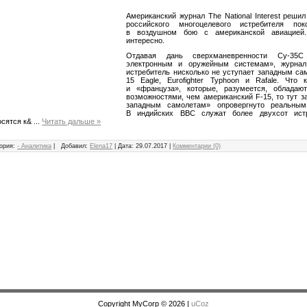
Американский журнал The National Interest реши
российского многоцелевого истребителя по
в воздушном бою с американской авиацией.
интересно.
Отдавая дань сверхманевренности Су-35
электронным и оружейным системам», журнал
истребитель нисколько не уступает западным сам
15 Eagle, Eurofighter Typhoon и Rafale. Что 
и «француза», которые, разумеется, облада
возможностями, чем американский F-15, то тут з
западным самолетам» опровергнуто реальны
В индийских ВВС служат более двухсот ист
осятся к&
...
Читать дальше »
ория:
- Аналитика
|
Добавил:
Elena17
|
Дата:
29.07.2017
|
Комментарии (0)
Copyright MyCorp © 2026
|
uCoz