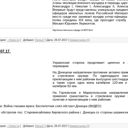
этапы эволюции военного мундира в периоды цар
Александра I, Николая I, Александра II, Алексан
Впервые будут представлены уникальные предме
офицеров именитых полков Российской Императ
место среди них занимает мундир унтер-офицера 
полка середины XIX века, где проходил службу 
Михаил Юрьевич Лермонтов.
http://www.belrussia.ru/page-id-9437.html
ория:
- Новости
|
Добавил:
Elena17
|
Дата:
29.07.2017
|
Комментарии (0)
07.17.
Украинская сторона продолжает цинично и 
перемирие.
На Донецком направлении противник активно при
и стрелковое оружие. По одиннадцати на
прилегающим к ним районам выпущено шестнадцат
а также сорок одна мина калибром 120-мм и
калибром 82-мм.
На Горловском и Мариупольском направления
применял гранатометы и стрелковое оружие
пунктам и прилегающим к ним районам.
же: Война глазами врага: Беспилотник снял обстрел Донецка (ВИДЕО)
е обстрелов пос. Старомихайловка Кировского района г. Донецка со стороны украинск
ория:
- Новости
|
Добавил:
Elena17
|
Дата:
29.07.2017
|
Комментарии (0)