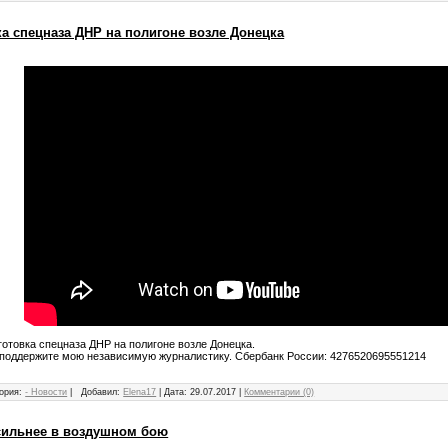
а спецназа ДНР на полигоне возле Донецка
готовка спецназа ДНР на полигоне возле Донецка.
поддержите мою независимую журналистику. Сбербанк России: 4276520695551214
ория:
- Новости
|
Добавил:
Elena17
|
Дата:
29.07.2017
|
Комментарии (0)
о сильнее в воздушном бою