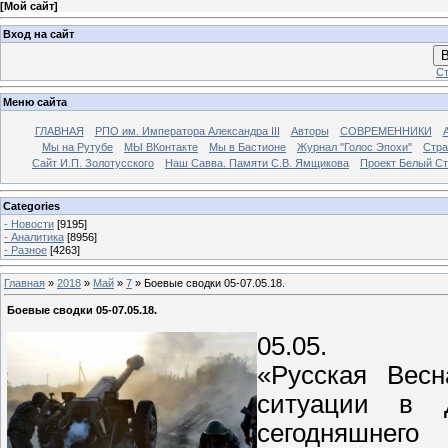
[
Мой сайт
]
Вход на сайт
В
Ст
Меню сайта
ГЛАВНАЯ
РПО им. Императора Александра III
Авторы
СОВРЕМЕННИКИ
Мы на Рутубе
МЫ ВКонтакте
Мы в Бастионе
Журнал "Голос Эпохи"
Стра
Сайт И.П. Золотусского
Наш Савва. Памяти С.В. Ямщикова
Проект Белый С
Categories
- Новости
[9195]
- Аналитика
[8956]
- Разное
[4263]
Главная
»
2018
»
Май
»
7
» Боевые сводки 05-07.05.18.
Боевые сводки 05-07.05.18.
05.05.
«Русская Весн
ситуации в 
сегодняшнего