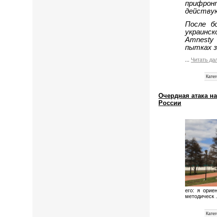
прифрон
действу
После б
украинс
Amnesty 
пытках з
...
Читать да
Катег
Очердная атака н
России
его: я орие
методическ
Катег