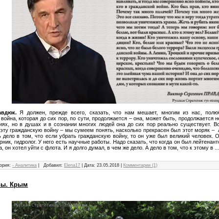
авдюк.
Я должен, прежде всего, сказать, что нам мешает, многим из нас, полюб
 война, которая до сих пор, по сути, продолжается – она, может быть, продолжается
иях, но в душах и в сознании многих людей она до сих пор реально существует. В
эту гражданскую войну – мы сумеем понять, насколько прекрасен был этот моряк –
ь дело в том, что если убрать гражданскую войну, то он уже был великий человек.
ник, гидролог. У него есть научные работы. Надо сказать, что когда он был лейтенан
а, он хотел уйти с флота. И я долго думал, в чем же дело. А дело в том, что к этому в
..
ория:
- Аналитика
|
Добавил:
Elena17
|
Дата:
23.05.2018
|
Комментарии (1)
вы. Крым