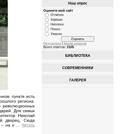
Наш опрос
Оцените мой сайт
Отлично
Хорошо
Неплохо
Плохо
Ужасно
Результаты
|
Архив опросов
Всего ответов:
2105
БИБЛИОТЕКА
СОВРЕМЕННИКИ
ГАЛЕРЕЯ
нном пункте есть
рошлого региона.
о революционных
дарей. Для семьи
хитектор Николай
ий дворец. Сюда
. – на н
...
Читать