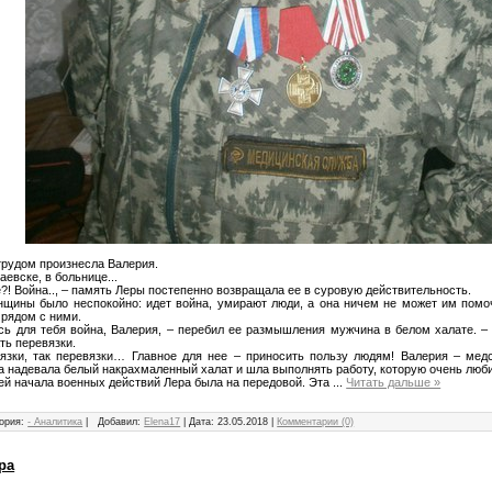
 трудом произнесла Валерия.
аевске, в больнице...
е?! Война.., – память Леры постепенно возвращала ее в суровую действительность.
щины было неспокойно: идет война, умирают люди, а она ничем не может им помоч
 рядом с ними.
сь для тебя война, Валерия, – перебил ее размышления мужчина в белом халате. –
ть перевязки.
язки, так перевязки… Главное для нее – приносить пользу людям! Валерия – медс
а надевала белый накрахмаленный халат и шла выполнять работу, которую очень люб
ей начала военных действий Лера была на передовой. Эта
...
Читать дальше »
ория:
- Аналитика
|
Добавил:
Elena17
|
Дата:
23.05.2018
|
Комментарии (0)
ра