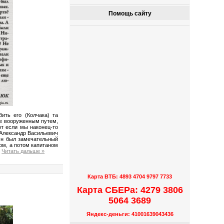
Помощь сайту
ить его (Колчака) та
 не вооруженным путем,
от если мы наконец-то
 Александр Васильевич
 Он был замечательный
том, а потом капитаном
.
Читать дальше »
Карта ВТБ: 4893 4704 9797 7733
Карта СБЕРа: 4279 3806
5064 3689
Яндекс-деньги: 41001639043436