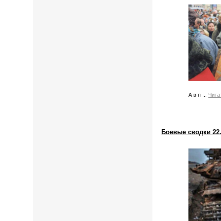
А в п
...
Чита
Боевые сводки 22.