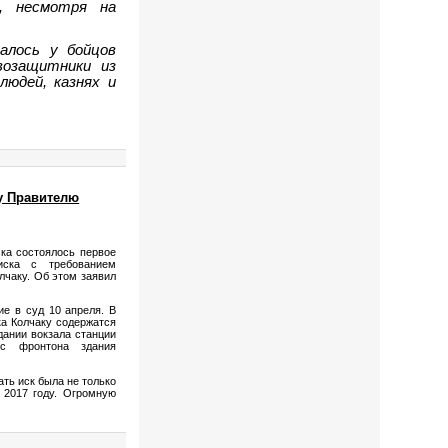
, несмотря на
залось у бойцов
возащитники из
людей, казнях и
му Правителю
ка состоялось первое
иска с требованием
лчаку. Об этом заявил
ие в суд 10 апреля. В
а Колчаку содержатся
дании вокзала станции
 с фронтона здания
ать иск была не только
 2017 году. Огромную