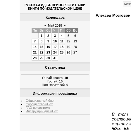
Катег
РУССКАЯ ИДЕЯ. ПРИОБРЕСТИ НАШИ
КНИГИ ПО ИЗДАТЕЛЬСКОЙ ЦЕНЕ
Алексей Мозговой:
Календарь
«
Май 2018
»
Пн
Вт
Ср
Чт
Пт
Сб
Вс
1
2
3
4
5
6
7
8
9
10
11
12
13
14
15
16
17
18
19
20
21
22
23
24
25
26
27
28
29
30
31
Статистика
Онлайн всего:
10
Гостей:
10
Пользователей:
0
Информация провайдера
Официальный блог
Сообщество uCoz
FAQ по системе
Инструкции для uCoz
В тот д
согласи
жертву з
ночь на