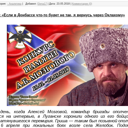
ория:
- Аналитика
|
Добавил:
Elena17
|
Дата:
23.05.2018
|
Комментарии (0)
 «Если в Донбассе что-то будет не так, я вернусь через Оклахому»
ень, когда Алексей Мозговой, командир бригады ополчен
лся на интервью, в Луганске хоронили одного из его бой
атянувшегося перемирия. Гриша — таким был позывной опол
 6 апреля при локальных боях возле села Желобок. Под