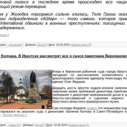
товой полосе в последнее время происходят все чаще
ющий режим перемирия.
оя у Желобка «призраки» сильно злились. Тело Гриши ока
кого подразделения «Айдар» — того самого, которое пра
International обвинили в военных преступлениях: похищении 
адержанных.
льше »
ория:
- Аналитика
|
Добавил:
Elena17
|
Дата:
23.05.2018
|
Комментарии (0)
а Колчака. В Иркутске рассмотрят иск о сносе памятника Верховно
Вчера в Кировском районном суде города Иркутс
заседание по рассмотрению коллективного 
демонтировать памятник адмиралу Александру Ко
адвокат Олег Фёдоров.
Двадцать шесть иркутян подали исковое заявлен
заявлении кроме требования демонтажа памятник
требования о демонтаже мемориальной доски в з
Иркутск-пассажирский и удалении надписи
Иркутского областного краеведческого музея.
Сам господин Федоров
заявил
, что инициатива под
нтировался на решение суда о демонтаже таблички Колчаку в Санкт-Петербурге в
...
Читать дальше »
ория:
- Новости
|
Добавил:
Elena17
|
Дата:
23.05.2018
|
Комментарии (0)