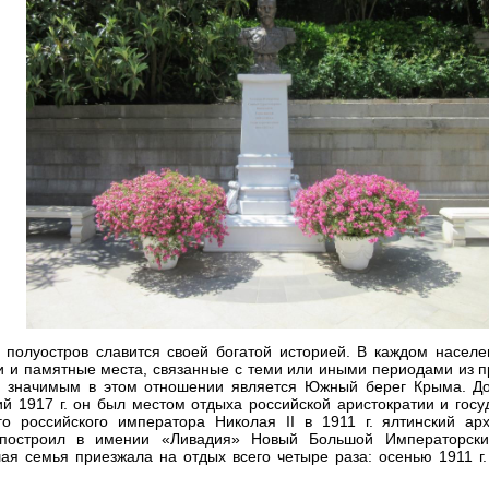
 полуостров славится своей богатой историей. В каждом населе
и и памятные места, связанные с теми или иными периодами из п
 значимым в этом отношении является Южный берег Крыма. Д
ий 1917 г. он был местом отдыха российской аристократии и госу
го российского императора Николая
II
в 1911 г. ялтинский ар
 построил в имении «Ливадия» Новый Большой Императорск
шая семья приезжала на отдых всего четыре раза: осенью 1911 г