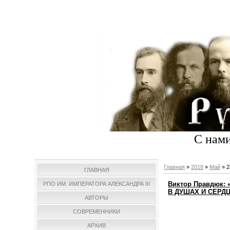
С нами
Главная
»
2018
»
Май
»
2
ГЛАВНАЯ
Виктор Правдюк
РПО ИМ. ИМПЕРАТОРА АЛЕКСАНДРА III
В ДУШАХ И СЕРД
АВТОРЫ
СОВРЕМЕННИКИ
АРХИВ