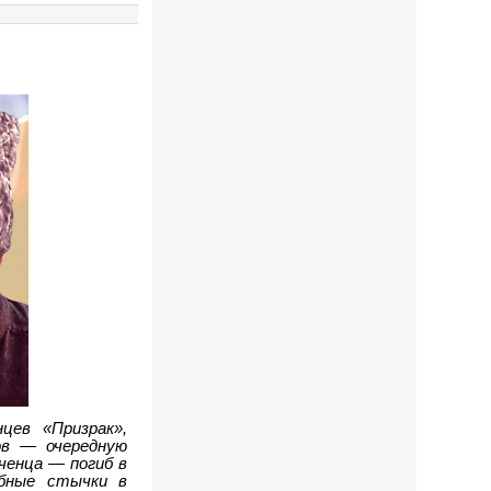
цев «Призрак»,
цов — очередную
ченца — погиб в
обные стычки в