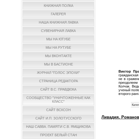
КНИЖНАЯ ПОЛКА
ГАЛЕРЕЯ
НАША КНИЖНАЯ ЛАВКА
СУВЕНИРНАЯ ЛАВКА
МЫ НА ЮТУБЕ
МЫ НА РУТУБЕ
МЫ ВКОНТАКТЕ
МЫ В БАСТИОНЕ
Виктор Пр
ЖУРНАЛ "ГОЛОС ЭПОХИ"
гражданская
не в сражен
СТРАНИЦА РЕДАКТОРА
преодолеем 
Колчак. Вед
САЙТ В.С. ПРАВДЮКА
ученый поляр
второго ранг
СООБЩЕСТВО "УНИЧТОЖЕННЫЕ КАК
КЛАСС"
Катег
САЙТ ВСХСОН
Ливадия. Романо
САЙТ И.П. ЗОЛОТУССКОГО
НАШ САВВА. ПАМЯТИ С.В. ЯМЩИКОВА
ПРОЕКТ БЕЛЫЙ СТАН