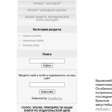
ПРОЕКТ "ЧАСОВОЙ"
ПРОЕКТ "НАРОДНАЯ ШКОЛА"
БЕЛАЯ ЗАЩИТА. ЮРИДИЧЕСКАЯ
КОНСУЛЬТАЦИЯ
Категории раздела
- Новости
[9195]
- Аналитика
[8956]
- Разное
[4263]
Поиск
Введите свой е-мэйл и подпишитесь на наш
сайт!
Крымский
памятник
Особенно
потрясен
последне
Delivered by
FeedBurner
Краснов
августей
ГОЛОС ЭПОХИ. ПРИОБРЕСТИ НАШИ
дальше »
КНИГИ ПО ИЗДАТЕЛЬСКОЙ ЦЕНЕ