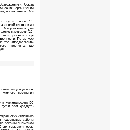
Возрождение», Союза
ических организаций
ние, посвященное 150-
 и внушительные 10-
лавянской площади до
. Вечером того же дня
ндских пивоваров (20-
а. Наши Крестные ходы
твенности. Потом мэр
ентра, «предоставив»
кого проспекта, где
ан.
дование оккупационных
а мирного населения
ель командующего ВС
 сутки враг двадцать
краинских силовиков
м подверглись районы
кие боевики выпустили
22 мм, семьдесят семь