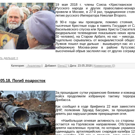
19 мая 2018 г. члены Союза «Христианское 
Русского народа и других православно-монарх
провели в Москве, в 27-й раз, традиционное стоя
летию русского Императора Николая Второго.
В 90-е годы мы проводили, помимо стояния,
тысячные Крестные ходы в память Государя от С
Васильевского спуска или Храма Христа Спасителя
федеральное телевидение показывало неких ирла
30 человек), на Старом Арбате, но нас – никогд
тщательно скрывались от мондиалистской общес
Лужков пошел еще дальше : вышвырнул нас из ц
набережную Москва-реки в районе Кутузовс
высоченный обрыв заслонял нас от других согражд
ть дальше »
Категория:
- Аналитика
|
Добавил:
Elena17
|
Дата:
23.05.2018
|
Комментарии (0)
05.18. Погиб подросток
За прошедшие сутки украинские боевики и коман
войск продолжили избранную тактику террор
Донбасса.
Как сообщил в ходе брифинга 22 мая заместит
ДНР, полковник Эдуард Басурин, за прошедшие
девять раз нарушал режим прекращения огня.
«Наибольшая огневая активность со стороны у
остается на Горловском направлении. Обстрела
девяти населенных пунктов, по которым украинс
одиннадцать артиллерийских снарядов калибра 1