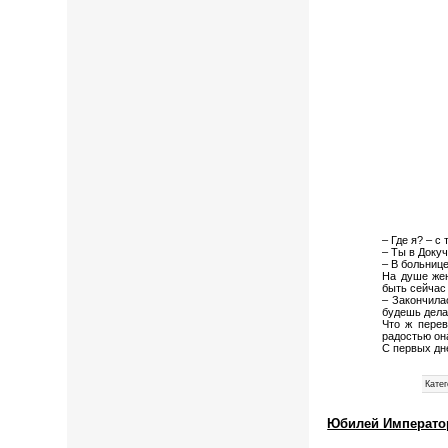
– Где я? – с
– Ты в Докуч
– В больниц
На душе жен
быть сейчас
– Закончила
будешь дела
Что ж перев
радостью он
С первых дн
Катег
Юбилей Императо