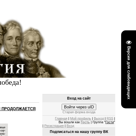
Версия для слабовидящих
победа!
Вход на сайт
Войти через uID
АЯ ПРОДОЛЖАЕТСЯ
Старая форма входа
Главная
|
Мой профиль
|
Выход
|
RSS
|
Вы вошли как
Гость
| Группа "
Гости
"
|
Регистрация
|
Вход
Подписаться на нашу группу ВК