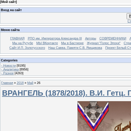
[
Мой сайт
]
Вход на сайт
В
Ст
Меню сайта
ГЛАВНАЯ
РПО им. Императора Александра III
Авторы
СОВРЕМЕННИКИ
Мы на Рутубе
МЫ ВКонтакте
Мы в Бастионе
Журнал "Голос Эпохи"
Стра
Сайт И.П. Золотусского
Наш Савва. Памяти С.В. Ямщикова
Проект Белый С
Categories
- Новости
[9195]
- Аналитика
[8956]
- Разное
[4263]
Главная
»
2018
»
Май
»
26
ВРАНГЕЛЬ (1878/2018). В.И. Гетц.