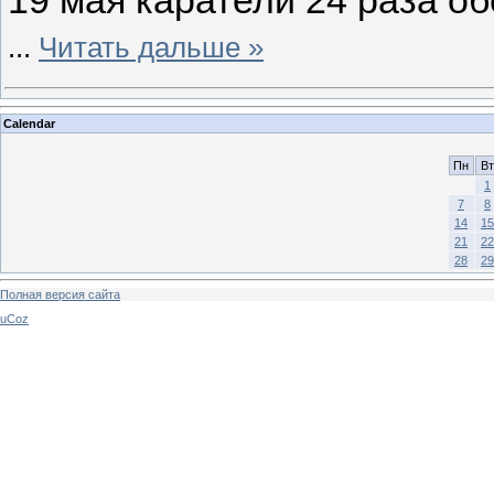
19 мая каратели 24 раза о
...
Читать дальше »
Calendar
Пн
Вт
1
7
8
14
15
21
22
28
29
Полная версия сайта
uCoz