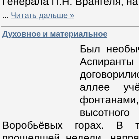
Генерала П.Н. Врангеля, н
...
Читать дальше »
Духовное и материальное
Был необыч
Аспирант
договорил
аллее уч
фонтанам
высотног
Воробьёвых горах. В т
прошедшей недели, напр