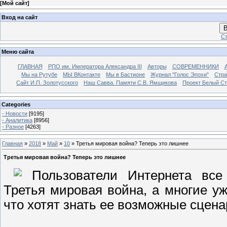
[
Мой сайт
]
Вход на сайт
В
Ст
Меню сайта
ГЛАВНАЯ
РПО им. Императора Александра III
Авторы
СОВРЕМЕННИКИ
Мы на Рутубе
МЫ ВКонтакте
Мы в Бастионе
Журнал "Голос Эпохи"
Стра
Сайт И.П. Золотусского
Наш Савва. Памяти С.В. Ямщикова
Проект Белый С
Categories
- Новости
[9195]
- Аналитика
[8956]
- Разное
[4263]
Главная
»
2018
»
Май
»
10
» Третья мировая война? Теперь это лишнее
Третья мировая война? Теперь это лишнее
Пользователи Интернета все
Третья мировая война, а многие уж
что хотят знать ее возможные сцена