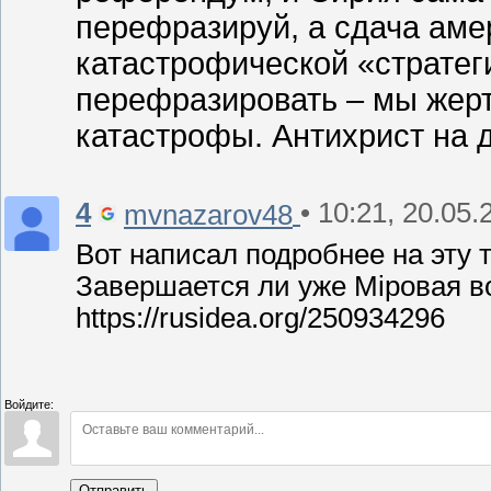
перефразируй, а сдача амер
катастрофической «страте
перефразировать – мы жерт
катастрофы. Антихрист на д
4
• 10:21, 20.05.
mvnazarov48
Вот написал подробнее на эту 
Завершается ли уже Мiровая в
https://rusidea.org/250934296
Войдите:
Отправить