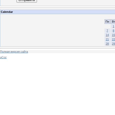
Calendar
Пн
Вт
1
7
8
14
15
21
22
28
29
Полная версия сайта
uCoz