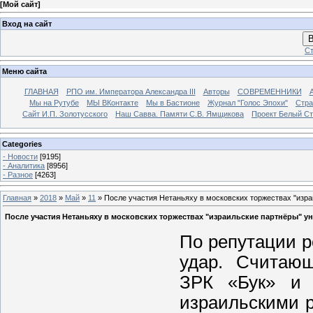
[
Мой сайт
]
Вход на сайт
В
Ст
Меню сайта
ГЛАВНАЯ
РПО им. Императора Александра III
Авторы
СОВРЕМЕННИКИ
Мы на Рутубе
МЫ ВКонтакте
Мы в Бастионе
Журнал "Голос Эпохи"
Стра
Сайт И.П. Золотусского
Наш Савва. Памяти С.В. Ямщикова
Проект Белый С
Categories
- Новости
[9195]
- Аналитика
[8956]
- Разное
[4263]
Главная
»
2018
»
Май
»
11
» После участия Нетаньяху в московских торжествах "изр
После участия Нетаньяху в московских торжествах "израильские партнёры" 
По репутации р
удар. Считаю
ЗРК «Бук» и 
израильскими р