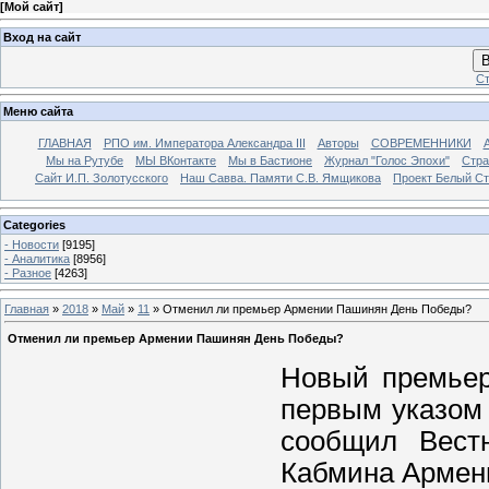
[
Мой сайт
]
Вход на сайт
В
Ст
Меню сайта
ГЛАВНАЯ
РПО им. Императора Александра III
Авторы
СОВРЕМЕННИКИ
Мы на Рутубе
МЫ ВКонтакте
Мы в Бастионе
Журнал "Голос Эпохи"
Стра
Сайт И.П. Золотусского
Наш Савва. Памяти С.В. Ямщикова
Проект Белый С
Categories
- Новости
[9195]
- Аналитика
[8956]
- Разное
[4263]
Главная
»
2018
»
Май
»
11
» Отменил ли премьер Армении Пашинян День Победы?
Отменил ли премьер Армении Пашинян День Победы?
Новый премьер
первым указом
сообщил Вестн
Кабмина Армен