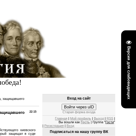
Версия для слабовидящих
победа!
Вход на сайт
та, защищавшего
Войти через uID
 защищавшего
22:15
Старая форма входа
Главная
|
Мой профиль
|
Выход
|
RSS
|
Вы вошли как
Гость
| Группа "
Гости
"
|
Регистрация
|
Вход
йствующего киевского
Подписаться на нашу группу ВК
торый защищал в суде