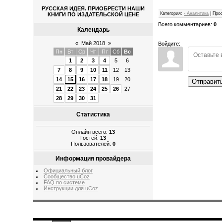
РУССКАЯ ИДЕЯ. ПРИОБРЕСТИ НАШИ
Категория
:
- Аналитика
|
Про
КНИГИ ПО ИЗДАТЕЛЬСКОЙ ЦЕНЕ
Всего комментариев
:
0
Календарь
«
Май 2018
»
Войдите:
Пн
Вт
Ср
Чт
Пт
Сб
Вс
1
2
3
4
5
6
7
8
9
10
11
12
13
14
15
16
17
18
19
20
Отправит
21
22
23
24
25
26
27
28
29
30
31
Статистика
Онлайн всего:
13
Гостей:
13
Пользователей:
0
Информация провайдера
Официальный блог
Сообщество uCoz
FAQ по системе
Инструкции для uCoz