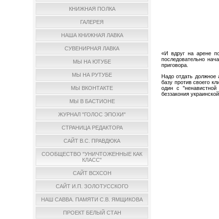
КНИЖНАЯ ПОЛКА
ГАЛЕРЕЯ
НАША КНИЖНАЯ ЛАВКА
СУВЕНИРНАЯ ЛАВКА
«И вдруг на арене п
последовательно нача
МЫ НА ЮТУБЕ
приговора.
МЫ НА РУТУБЕ
Надо отдать должное 
базу против своего кл
один с "ненавистной
МЫ ВКОНТАКТЕ
беззакония украинской
МЫ В БАСТИОНЕ
ЖУРНАЛ "ГОЛОС ЭПОХИ"
СТРАНИЦА РЕДАКТОРА
САЙТ В.С. ПРАВДЮКА
СООБЩЕСТВО "УНИЧТОЖЕННЫЕ КАК
КЛАСС"
САЙТ ВСХСОН
САЙТ И.П. ЗОЛОТУССКОГО
НАШ САВВА. ПАМЯТИ С.В. ЯМЩИКОВА
ПРОЕКТ БЕЛЫЙ СТАН