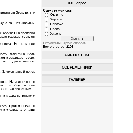
Наш опрос
Оцените мой сайт
цназовцы Беркута, это
Отлично
Хорошо
ску с так называемым
Неплохо
Плохо
е бросает на произвол
Ужасно
авлоградском суде, он
Результаты
|
Архив опросов
еловека. Но не менее
Всего ответов:
2105
ности Валентина. Ведь
БИБЛИОТЕКА
иаст и защищает своих
тоже - один из важных
СОВРЕМЕННИКИ
. Элементарный поиск
ГАЛЕРЕЯ
ессе. Ну и конечно - о
ия этой общественной
известная киевлянам.
ит в медиа не только о
ерга. Братья Рыбин и
к в столице, это наши