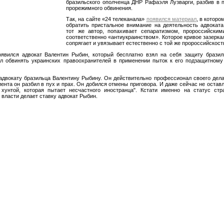
бразильского ополченца ДНР Рафаэля Лузварги, разбив в 
прорежимного обвинения.
Так, на сайте «24 телеканала»
появился материал
, в котор
обратить пристальное внимание на деятельность адвоката,
тот же автор, попахивает сепаратизмом, пророссийскими
соответственно «антиукраинством». Которое кривое зазерк
сопрягает и увязывает естественно с той же пророссийскост
оявился адвокат Валентин Рыбин, который бесплатно взял на себя защиту бразил
л обвинять украинских правоохранителей в применении пыток к его подзащитному
адвокату бразильца Валентину Рыбину. Он действительно профессионал своего дел
иента он разбил в пух и прах. Он добился отмены приговора. И даже сейчас не остав
 хунтой, которая пытает несчастного иностранца". Кстати именно на статус ст
 власти делает ставку адвокат Рыбин.