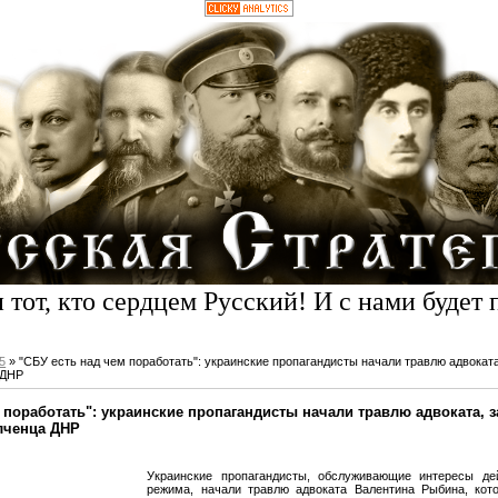
 тот, кто сердцем Русский! И с нами будет 
5
» "СБУ есть над чем поработать": украинские пропагандисты начали травлю адвока
 ДНР
м поработать": украинские пропагандисты начали травлю адвоката,
лченца ДНР
Украинские пропагандисты, обслуживающие интересы де
режима, начали травлю адвоката Валентина Рыбина, ко