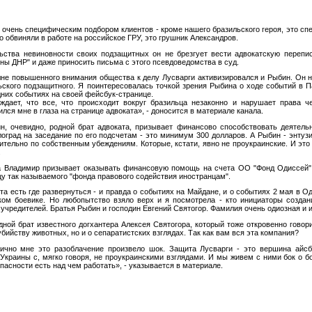
очень специфическим подбором клиентов - кроме нашего бразильского героя, это спе
о обвиняли в работе на российское ГРУ, это грушник Александров.
ьства невиновности своих подзащитных он не брезгует вести адвокатскую перепи
ны ДНР" и даже приносить письма с этого псевдоведомства в суд.
олне повышенного внимания общества к делу Лусварги активизировался и Рыбин. Он н
ьского подзащитного. Я поинтересовалась точкой зрения Рыбина о ходе событий в П
дних событиях на своей фейсбук-странице.
ждает, что все, что происходит вокруг бразильца незаконно и нарушает права ч
лся мне в глаза на странице адвоката», - доносится в материале канала.
, очевидно, родной брат адвоката, призывает финансово способствовать деятель
лоград на заседание по его подсчетам - это минимум 300 долларов. А Рыбин - энтуз
тельно по собственным убеждениям. Которые, кстати, явно не проукраинские. И это 
.
та Владимир призывает оказывать финансовую помощь на счета ОО "Фонд Одиссей"
цу так называемого "фонда правового содействия иностранцам".
а есть где развернуться - и правда о событиях на Майдане, и о событиях 2 мая в Од
ом боевике. Но любопытство взяло верх и я посмотрела - кто инициаторы создан
е учредителей. Братья Рыбин и господин Евгений Святогор. Фамилия очень одиозная и 
дной брат известного догхантера Алексея Святогора, который тоже откровенно говор
убийству животных, но и о сепаратистских взглядах. Так как вам вся эта компания?
лично мне это разоблачение произвело шок. Защита Лусварги - это вершина айсб
Украины с, мягко говоря, не проукраинскими взглядами. И мы живем с ними бок о бо
пасности есть над чем работать», - указывается в материале.