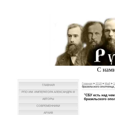
С нами
Главная
»
2018
»
Май
»
1
ГЛАВНАЯ
бразильского ополченца
РПО ИМ. ИМПЕРАТОРА АЛЕКСАНДРА III
"СБУ есть над че
бразильского опо
АВТОРЫ
СОВРЕМЕННИКИ
АРХИВ