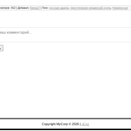
смотров
:
912
|
Добавил
:
Elena17
|
Теги
:
русская защита
,
преступления украинской хунты
,
Новороссия
ь
Copyright MyCorp © 2026
|
uCoz