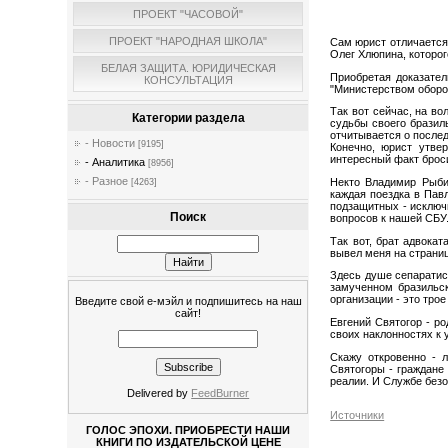
ПРОЕКТ "ЧАСОВОЙ"
ПРОЕКТ "НАРОДНАЯ ШКОЛА"
Сам юрист отличается 
Олег Хлюпина, которог
БЕЛАЯ ЗАЩИТА. ЮРИДИЧЕСКАЯ
Приобретая доказател
КОНСУЛЬТАЦИЯ
"Министерством оборо
Так вот сейчас, на в
Категории раздела
судьбы своего бразил
отчитывается о после
- Новости
[9195]
Конечно, юрист утвер
интересный факт броси
- Аналитика
[8956]
- Разное
Некто Владимир Рыбин
[4263]
каждая поездка в Пав
подзащитных - исключи
Поиск
вопросов к нашей СБУ
Так вот, брат адвока
вывел меня на страни
Здесь душе сепаратист
замученном бразильск
организации - это тро
Введите свой е-мэйл и подпишитесь на наш
сайт!
Евгений Святогор - ро
своих наклонностях к 
Скажу откровенно - 
Святогоры - граждане 
реалии. И Службе безо
Delivered by
FeedBurner
Источники
ГОЛОС ЭПОХИ. ПРИОБРЕСТИ НАШИ
КНИГИ ПО ИЗДАТЕЛЬСКОЙ ЦЕНЕ