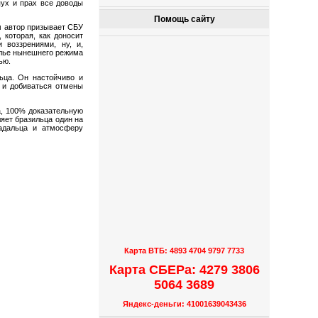
пух и прах все доводы
Помощь сайту
ом автор призывает СБУ
 которая, как доносит
 воззрениями, ну, и,
алье нынешнего режима
ью.
ьца. Он настойчиво и
 и добиваться отмены
а, 100% доказательную
ляет бразильца один на
радальца и атмосферу
Карта ВТБ: 4893 4704 9797 7733
Карта СБЕРа: 4279 3806
5064 3689
Яндекс-деньги: 41001639043436