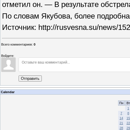
отметил он. — В результате обстре
По словам Якубова, более подробна
Источник: http://rusvesna.su/news/1
Всего комментариев
:
0
Войдите:
Отправить
Calendar
Пн
Вт
1
7
8
14
15
21
22
28
29