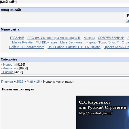
[
Мой сайт
]
Вход на сайт
В
Ст
Меню сайта
ГЛАВНАЯ
РПО им. Императора Александра III
Авторы
СОВРЕМЕННИКИ
Мы на Рутубе
МЫ ВКонтакте
Мы в Бастионе
Журнал "Голос Эпохи"
Стра
Сайт И.П. Золотусского
Наш Савва. Памяти С.В. Ямщикова
Проект Белый С
Categories
- Новости
[9195]
- Аналитика
[8956]
- Разное
[4263]
Главная
»
2018
»
Май
»
18
» Новая миссия науки
Новая миссия науки