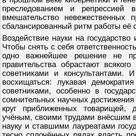
преследованием и репрессией в
вмешательство невежественных п
сбалансированный ритм работы её 
Воздействие науки на государство 
Чтобы снять с себя ответственност
одно важнейшее решение не пр
правительства обрастают всякого
советниками и консультантами. 
восхищаться: лукавая демократия
советниками, особенно в государ
сомнительных научных достижения
круг приближенных товарищей, 
учёным, своими трудами внёсшим 
науку и ставшими лауреатами госу
тесно сплочённых рядах власть пр