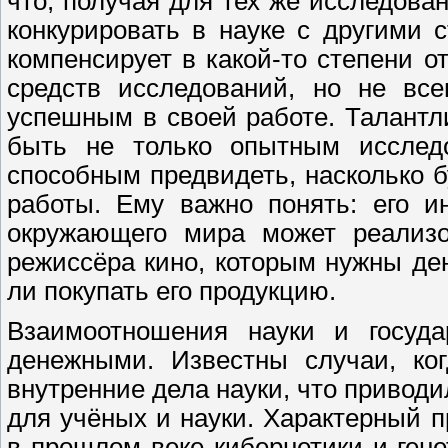
что, получая для тех же исследова
конкурировать в науке с другими с
компенсирует в какой-то степени о
средств исследований, но не все
успешным в своей работе. Талант
быть не только опытным исследо
способным предвидеть, насколько б
работы. Ему важно понять: его и
окружающего мира может реализо
режиссёра кино, которым нужны ден
ли покупать его продукцию.
Взаимоотношения науки и госуда
денежными. Известны случаи, ког
внутренние дела науки, что привод
для учёных и науки. Характерный 
в прошлом веке кибернетики и ген