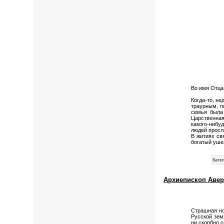
Во имя Отца
Когда-то, не
траурным, п
семья была 
Царственная
какого-нибуд
людей просл
В житиях св
богатый уше
Катег
Архиепископ Авер
Страшная но
Русской земл
ни скорбно с