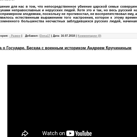
шение для нас в том, что непосредственное убиение царской семьи соверше
уками неправославных и нерусских людей. Хотя это и так, но весь русский н
спримерном злодеянии, поскольку не противостал, не воспрепятствовал ему, а в
явилось естественным выражением того настроения, которое к этому време
сомненного большинства несчастных заблудившихся русских людей, начина
гория:
- Разное
|
Добавил:
Elena17
|
Дата:
16.07.2018
|
Комментарии (0)
вда о Государе. Беседа с военным историком Андреем Кручининым