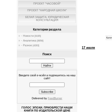
ПРОЕКТ "ЧАСОВОЙ"
ПРОЕКТ "НАРОДНАЯ ШКОЛА"
БЕЛАЯ ЗАЩИТА. ЮРИДИЧЕСКАЯ
КОНСУЛЬТАЦИЯ
Категории раздела
- Новости
[9195]
Катег
- Аналитика
[8956]
- Разное
[4263]
17 июля
Поиск
Введите свой е-мэйл и подпишитесь на наш
сайт!
Delivered by
FeedBurner
ГОЛОС ЭПОХИ. ПРИОБРЕСТИ НАШИ
КНИГИ ПО ИЗДАТЕЛЬСКОЙ ЦЕНЕ