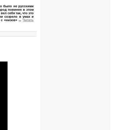
но было не русскими
арод повинен в этом
ел себя так, что это
ни созрело в умах и
я с «низов»
...
Читать