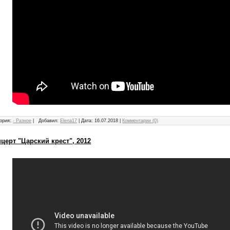
ория:
- Разное
|
Добавил:
Elena17
|
Дата:
16.07.2018
|
Комментарии (0)
церт "Царский крест", 2012