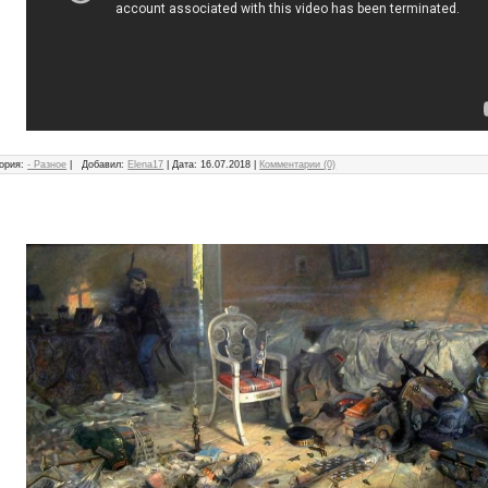
ория:
- Разное
|
Добавил:
Elena17
|
Дата:
16.07.2018
|
Комментарии (0)