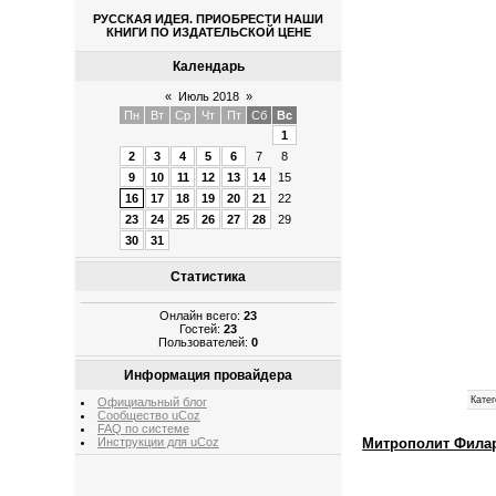
РУССКАЯ ИДЕЯ. ПРИОБРЕСТИ НАШИ
КНИГИ ПО ИЗДАТЕЛЬСКОЙ ЦЕНЕ
Календарь
«
Июль 2018
»
Пн
Вт
Ср
Чт
Пт
Сб
Вс
1
2
3
4
5
6
7
8
9
10
11
12
13
14
15
16
17
18
19
20
21
22
23
24
25
26
27
28
29
30
31
Статистика
Онлайн всего:
23
Гостей:
23
Пользователей:
0
Информация провайдера
Катег
Официальный блог
Сообщество uCoz
FAQ по системе
Инструкции для uCoz
Митрополит Филар