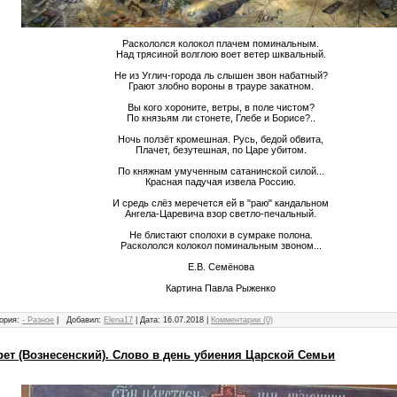
Раскололся колокол плачем поминальным.
Над трясиной волглою воет ветер шквальный.
Не из Углич-города ль слышен звон набатный?
Грают злобно вороны в трауре закатном.
Вы кого хороните, ветры, в поле чистом?
По князьям ли стонете, Глебе и Борисе?..
Ночь ползёт кромешная. Русь, бедой обвита,
Плачет, безутешная, по Царе убитом.
По княжнам умученным сатанинской силой...
Красная падучая извела Россию.
И средь слёз меречется ей в "раю" кандальном
Ангела-Царевича взор светло-печальный.
Не блистают сполохи в сумраке полона.
Раскололся колокол поминальным звоном...
Е.В. Семёнова
Картина Павла Рыженко
ория:
- Разное
|
Добавил:
Elena17
|
Дата:
16.07.2018
|
Комментарии (0)
ет (Вознесенский). Слово в день убиения Царской Семьи