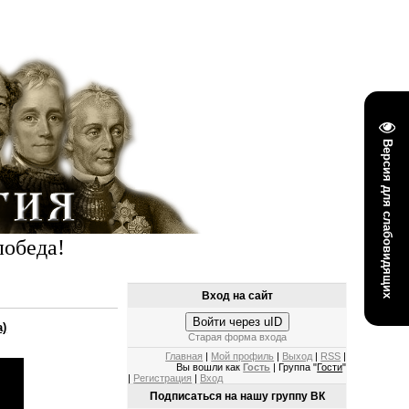
Версия для слабовидящих
победа!
Вход на сайт
Войти через uID
а)
Старая форма входа
Главная
|
Мой профиль
|
Выход
|
RSS
|
Вы вошли как
Гость
| Группа "
Гости
"
|
Регистрация
|
Вход
Подписаться на нашу группу ВК