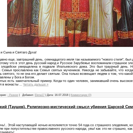
 и Сына и Святаго Духа!
давно еще, завтрашний день, семнадцатого июля так называемого "нового стиля", был
отому что в этот день русский народ и Русское Зарубежье воспоминали страшное зло
злодейски умерщвлена в подвале Ипатьевского дома. Это был траурный день. Не
 Семья прославлена как Семья святых мучеников. Никогда не забывайте, что когд
ь святого, то не она его делает святым. Она только возвещает людям о том, что какой
авлены у Бога и Богом.
ятых есть замечательный пример. Когда-то один человек, занимавший очень высокое
л в монасты
...
Читать дальше »
ория:
- Разное
|
Добавил:
Elena17
|
Дата:
16.07.2018
|
Комментарии (0)
кий (Таушев). Религиозно-мистический смысл убиения Царской Се
чь!.. Этой наступающей ночью исполняется точно 54 года со страшного злодеяния, к
е при попустительстве православного русского народа; увы! как это ни страшно, как 
ознавать!