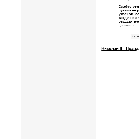
Слабое уте
руками — р
ужасном, бе
злодеяние 
сердцах не
дальше »
Кате
Николай II - Пра