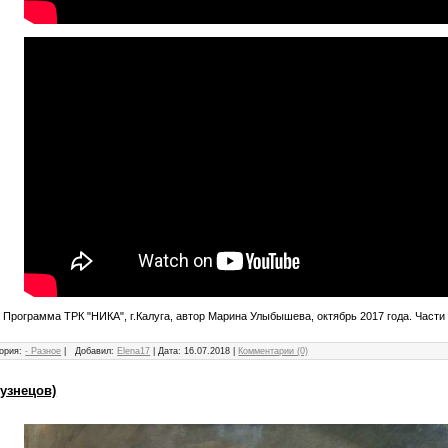
Программа ТРК "НИКА", г.Калуга, автор Марина Улыбышева, октябрь 2017 года. Части 1
ория:
- Разное
|
Добавил:
Elena17
|
Дата:
16.07.2018
|
Комментарии (0)
Кузнецов)