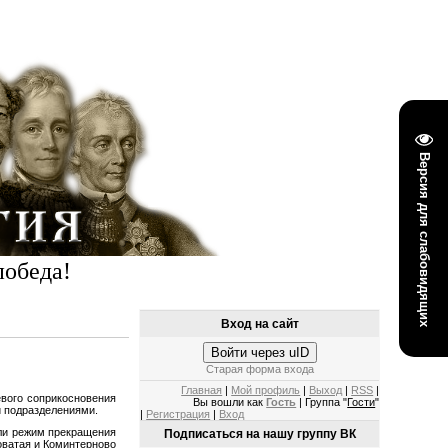
Версия для слабовидящих
победа!
Вход на сайт
Войти через uID
Старая форма входа
Главная
|
Мой профиль
|
Выход
|
RSS
|
вого соприкосновения
Вы вошли как
Гость
| Группа "
Гости
"
и подразделениями.
|
Регистрация
|
Вход
ли режим прекращения
Подписаться на нашу группу ВК
оватая и Коминтерново