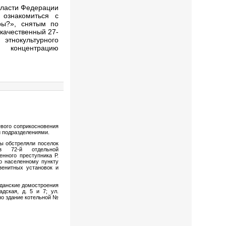
власти Федерации
 ознакомиться с
ры?», снятым по
 качественный 27-
этнокультурного
ю концентрацию
вого соприкосновения
и подразделениями.
ы обстреляли поселок
з 72-й отдельной
нного преступника Р.
о населенному пункту
зенитных установок и
жданские домостроения
адская, д. 5 и 7; ул.
дено здание котельной №