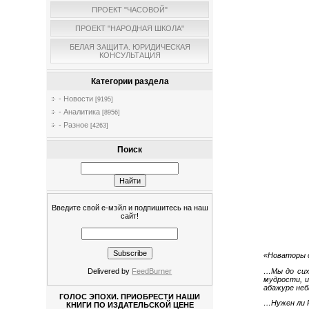
ПРОЕКТ "ЧАСОВОЙ"
ПРОЕКТ "НАРОДНАЯ ШКОЛА"
БЕЛАЯ ЗАЩИТА. ЮРИДИЧЕСКАЯ
КОНСУЛЬТАЦИЯ
Категории раздела
- Новости
[9195]
- Аналитика
[8956]
- Разное
[4263]
Поиск
Введите свой е-мэйл и подпишитесь на наш
сайт!
«Новаторы с
…Мы до сих
Delivered by
FeedBurner
мудрости, и
абажуре не
ГОЛОС ЭПОХИ. ПРИОБРЕСТИ НАШИ
…Нужен ли Р
КНИГИ ПО ИЗДАТЕЛЬСКОЙ ЦЕНЕ