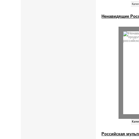
Катег
Ненавидящие Росс
Кате
Российская мульт