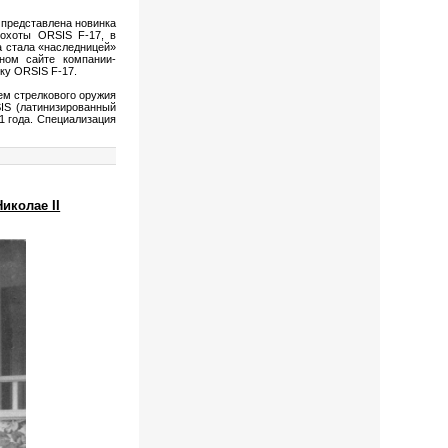
а представлена новинка
 охоты ORSIS F-17, в
а стала «наследницей»
ном сайте компании-
ку ORSIS F-17.
м стрелкового оружия
IS (латинизированный
 года. Специализация
иколае II