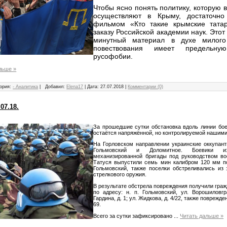
Чтобы ясно понять политику, которую 
осуществляют в Крыму, достаточно
фильмом «Кто такие крымские тата
заказу Российской академии наук. Этот
минутный материал в духе милого 
повествования имеет предельну
русофобии.
льше »
ория:
- Аналитика
|
Добавил:
Elena17
|
Дата:
27.07.2018
|
Комментарии (0)
07.18.
За прошедшие сутки обстановка вдоль линии бое
остаётся напряжённой, но контролируемой нашим
На Горловском направлении украинские оккупант
Гольмовский и Доломитное. Боевики и
механизированной бригады под руководством вое
Татуся выпустили семь мин калибром 120 мм п
Гольмовский, также поселки обстреливались из 
стрелкового оружия.
В результате обстрела повреждения получили гра
по адресу: н. п. Гольмовский, ул. Ворошиловгр
Гардина, д. 1; ул. Жидкова, д. 4/22, также повреж
69.
Всего за сутки зафиксировано
...
Читать дальше »