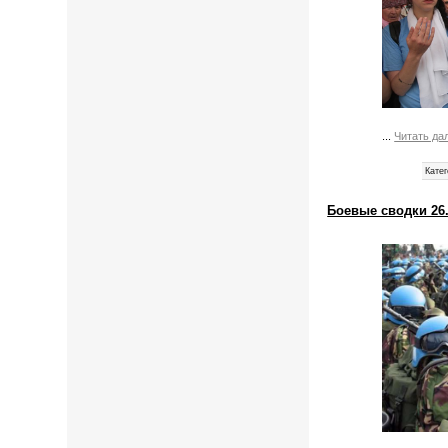
...
Читать да
Катег
Боевые сводки 26.