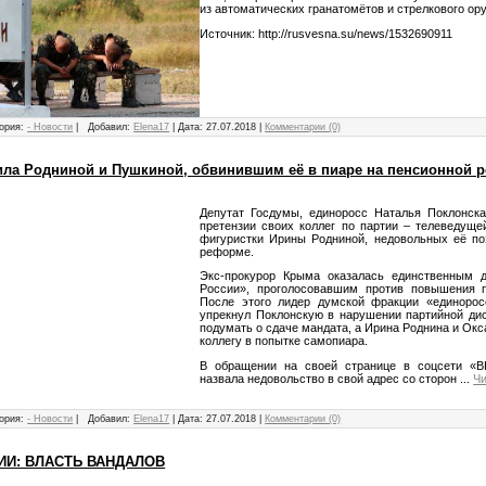
из автоматических гранатомётов и стрелкового ор
Источник: http://rusvesna.su/news/1532690911
ория:
- Новости
|
Добавил:
Elena17
|
Дата:
27.07.2018
|
Комментарии (0)
ила Родниной и Пушкиной, обвинившим её в пиаре на пенсионной 
Депутат Госдумы, единоросс Наталья Поклонска
претензии своих коллег по партии – телеведущ
фигуристки Ирины Родниной, недовольных её по
реформе.
Экс-прокурор Крыма оказалась единственным д
России», проголосовавшим против повышения п
После этого лидер думской фракции «единорос
упрекнул Поклонскую в нарушении партийной ди
подумать о сдаче мандата, а Ирина Роднина и Ок
коллегу в попытке самопиара.
В обращении на своей странице в соцсети «ВК
назвала недовольство в свой адрес со сторон
...
Чи
ория:
- Новости
|
Добавил:
Elena17
|
Дата:
27.07.2018
|
Комментарии (0)
ИИ: ВЛАСТЬ ВАНДАЛОВ