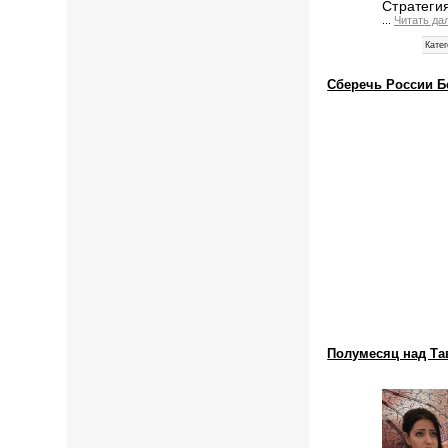
Стратеги
...
Читать да
Катег
Сберечь России Б
Полумесяц над Та