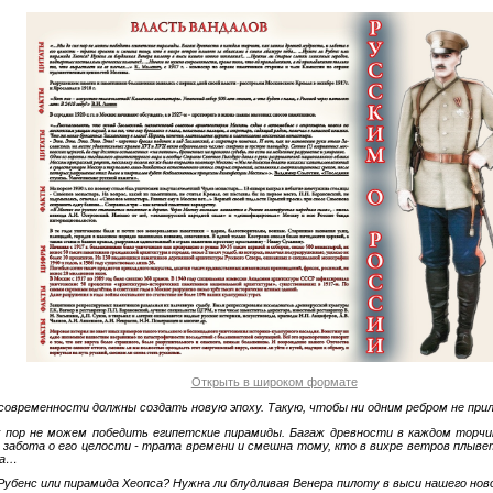
Открыть в широком формате
овременности должны создать новую эпоху. Такую, чтобы ни одним ребром не при
 пор не можем победить египетские пирамиды. Багаж древности в каждом торчит
 забота о его целости - трата времени и смешна тому, кто в вихре ветров плыве
ба…
убенс или пирамида Хеопса? Нужна ли блудливая Венера пилоту в выси нашего ново