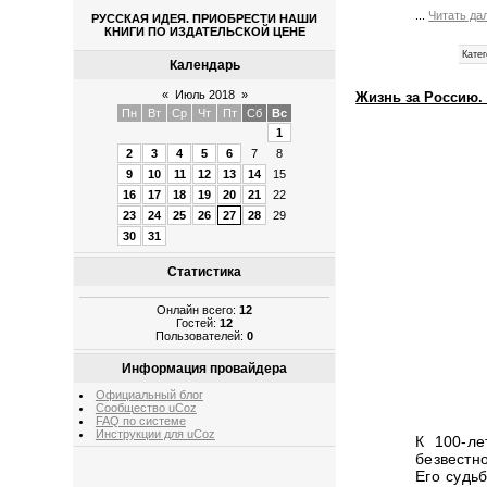
...
Читать да
РУССКАЯ ИДЕЯ. ПРИОБРЕСТИ НАШИ
КНИГИ ПО ИЗДАТЕЛЬСКОЙ ЦЕНЕ
Катег
Календарь
«
Июль 2018
»
Жизнь за Россию.
Пн
Вт
Ср
Чт
Пт
Сб
Вс
1
2
3
4
5
6
7
8
9
10
11
12
13
14
15
16
17
18
19
20
21
22
23
24
25
26
27
28
29
30
31
Статистика
Онлайн всего:
12
Гостей:
12
Пользователей:
0
Информация провайдера
Официальный блог
Сообщество uCoz
FAQ по системе
Инструкции для uCoz
К 100-ле
безвестн
Его судь