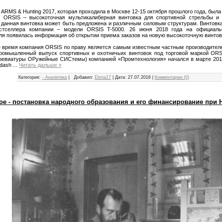
 ARMS & Hunting 2017, которая проходила в Москве 12-15 октября прошлого года, был
и ORSIS – высокоточная мультикалиберная винтовка для спортивной стрельбы и
 данная винтовка может быть предложена и различным силовым структурам. Винтовк
естселлера компании – модели ORSIS T-5000. 26 июня 2018 года на официаль
ля появилась информация об открытии приема заказов на новую высокоточную винтов
 время компания ORSIS по праву является самым известным частным производителе
ромышленный выпуск спортивных и охотничьих винтовок под торговой маркой ORS
ревиатуры ОРужейные СИСтемы) компанией «Промтехнология» начался в марте 2011
ndash
...
Читать дальше »
Категория:
- Аналитика
|
Добавил:
Elena17
|
Дата:
27.07.2018
|
Комментарии (0)
е - постановка народного образования и его финансирование при Н