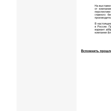
На выставке
от компани
перспективе
главного б
производите
В настоящее
в России. П
вариант абб
компании &
Вспомнить прошло