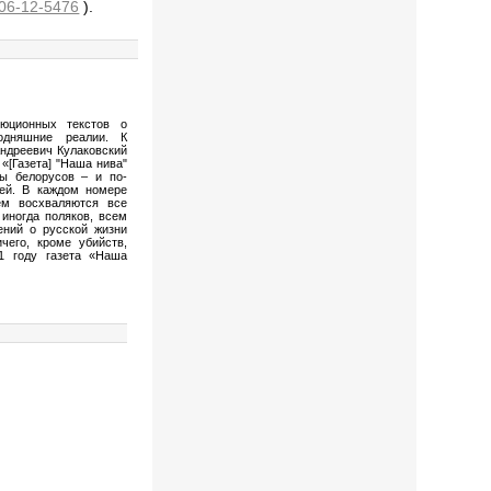
8-06-12-5476
).
люционных текстов о
одняшние реалии. К
Андреевич Кулаковский
«[Газета] "Наша нива"
ды белорусов – и по-
ей. В каждом номере
ём восхваляются все
 иногда поляков, всем
ений о русской жизни
чего, кроме убийств,
91 году газета «Наша