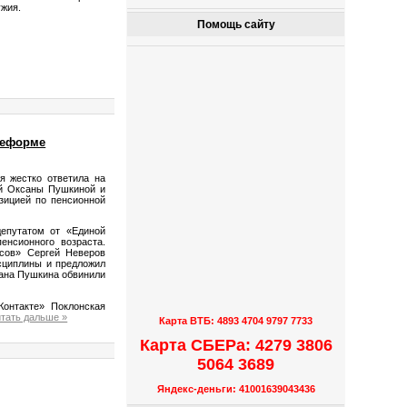
ужия.
Помощь сайту
реформе
я жестко ответила на
ей Оксаны Пушкиной и
зицией по пенсионной
епутатом от «Единой
енсионного возраста.
сов» Сергей Неверов
сциплины и предложил
сана Пушкина обвинили
онтакте» Поклонская
тать дальше »
Карта ВТБ: 4893 4704 9797 7733
Карта СБЕРа: 4279 3806
5064 3689
Яндекс-деньги: 41001639043436