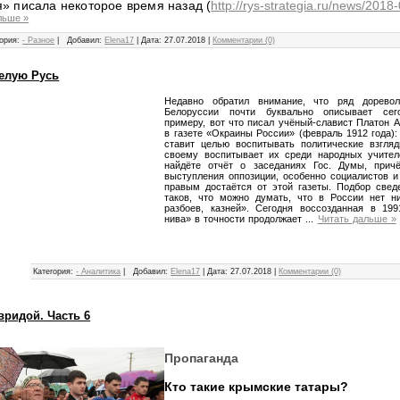
я» писала некоторое время назад (
http://rys-strategia.ru/news/201
льше »
ория:
- Разное
|
Добавил:
Elena17
|
Дата:
27.07.2018
|
Комментарии (0)
елую Русь
Недавно обратил внимание, что ряд дорево
Белоруссии почти буквально описывает сег
примеру, вот что писал учёный-славист Платон 
в газете «Окраины России» (февраль 1912 года): 
ставит целью воспитывать политические взгля
своему воспитывает их среди народных учител
найдёте отчёт о заседаниях Гос. Думы, прич
выступления оппозиции, особенно социалистов и
правым достаётся от этой газеты. Подбор свед
таков, что можно думать, что в России нет ни
разбоев, казней». Сегодня воссозданная в 19
нива» в точности продолжает
...
Читать дальше »
Категория:
- Аналитика
|
Добавил:
Elena17
|
Дата:
27.07.2018
|
Комментарии (0)
вридой. Часть 6
Пропаганда
Кто такие крымские татары?