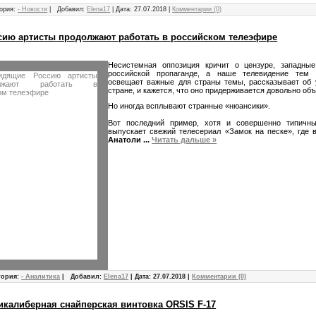
ория:
- Новости
|
Добавил:
Elena17
|
Дата:
27.07.2018
|
Комментарии (0)
ию артисты продолжают работать в российском телеэфире
Несистемная оппозиция кричит о цензуре, западн
российской пропаганде, а наше телевидение тем
освещает важные для страны темы, рассказывает об 
стране, и кажется, что оно придерживается довольно объ
Но иногда всплывают странные «нюансики».
Вот последний пример, хотя и совершенно типичн
выпускает свежий телесериал «Замок на песке», где 
Анатоли
...
Читать дальше »
гория:
- Аналитика
|
Добавил:
Elena17
|
Дата:
27.07.2018
|
Комментарии (0)
икалиберная снайперская винтовка ORSIS F-17