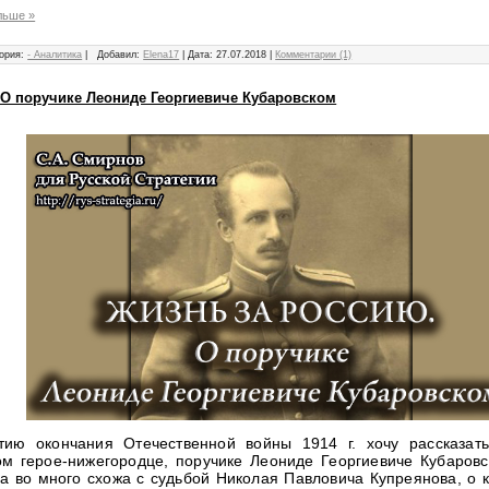
льше »
ория:
- Аналитика
|
Добавил:
Elena17
|
Дата:
27.07.2018
|
Комментарии (1)
 О поручике Леониде Георгиевиче Кубаровском
тию окончания Отечественной войны 1914 г. хочу рассказа
ом герое-нижегородце, поручике Леониде Георгиевиче Кубаровс
ба во много схожа с судьбой Николая Павловича Купреянова, о 