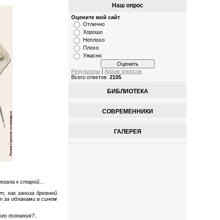
Наш опрос
Оцените мой сайт
Отлично
Хорошо
Неплохо
Плохо
Ужасно
Результаты
|
Архив опросов
Всего ответов:
2105
БИБЛИОТЕКА
СОВРЕМЕННИКИ
ГАЛЕРЕЯ
легала к старой…
, как заноза древней
т за облаками в синем
го познания?..