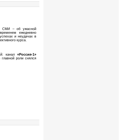
ые СМИ – об ужасной
 временем ежедневно
успехах и неудачах в
ективного курса.
ый: канал
«Россия-1»
в главной роли снялся