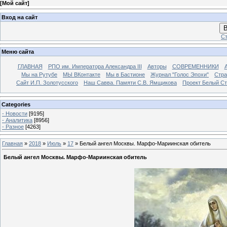
[
Мой сайт
]
Вход на сайт
В
Ст
Меню сайта
ГЛАВНАЯ
РПО им. Императора Александра III
Авторы
СОВРЕМЕННИКИ
Мы на Рутубе
МЫ ВКонтакте
Мы в Бастионе
Журнал "Голос Эпохи"
Стра
Сайт И.П. Золотусского
Наш Савва. Памяти С.В. Ямщикова
Проект Белый С
Categories
- Новости
[9195]
- Аналитика
[8956]
- Разное
[4263]
Главная
»
2018
»
Июль
»
17
» Белый ангел Москвы. Марфо-Мариинская обитель
Белый ангел Москвы. Марфо-Мариинская обитель