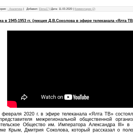
ория:
- Аналитика
|
Добавил:
Elena17
|
Дата:
11.03.2020
|
Комментарии (2)
 в 1945-1953 гг. (лекция Д.В.Соколова в эфире телеканала «Ялта ТВ
 февраля 2020 г. в эфире телеканала «Ялта ТВ» состоял
представителя межрегиональной общественной организ
ительское Общество им. Императора Александра III» в
ике Крым, Дмитрия Соколова, который рассказал о пол