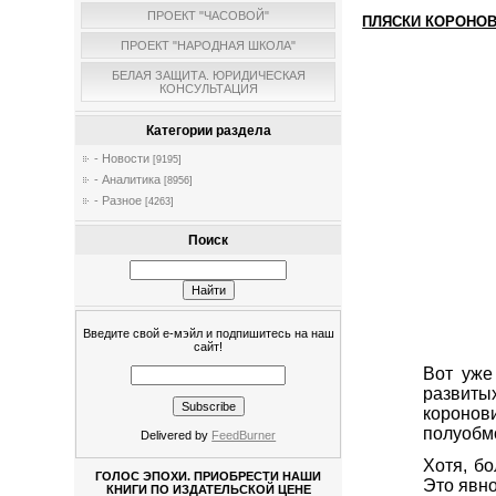
ПРОЕКТ "ЧАСОВОЙ"
ПЛЯСКИ КОРОНОВ
ПРОЕКТ "НАРОДНАЯ ШКОЛА"
БЕЛАЯ ЗАЩИТА. ЮРИДИЧЕСКАЯ
КОНСУЛЬТАЦИЯ
Категории раздела
- Новости
[9195]
- Аналитика
[8956]
- Разное
[4263]
Поиск
Введите свой е-мэйл и подпишитесь на наш
сайт!
Вот уже
развит
коронови
полуобм
Delivered by
FeedBurner
Хотя, бо
ГОЛОС ЭПОХИ. ПРИОБРЕСТИ НАШИ
Это явно
КНИГИ ПО ИЗДАТЕЛЬСКОЙ ЦЕНЕ