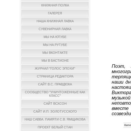
КНИЖНАЯ ПОЛКА
ГАЛЕРЕЯ
НАША КНИЖНАЯ ЛАВКА
СУВЕНИРНАЯ ЛАВКА
МЫ НА ЮТУБЕ
МЫ НА РУТУБЕ
МЫ ВКОНТАКТЕ
МЫ В БАСТИОНЕ
Поэт, 
ЖУРНАЛ "ГОЛОС ЭПОХИ"
многогр
терпяще
СТРАНИЦА РЕДАКТОРА
наши дн
САЙТ В.С. ПРАВДЮКА
настоя
Виктора
СООБЩЕСТВО "УНИЧТОЖЕННЫЕ КАК
КЛАСС"
музыкой
неповто
САЙТ ВСХСОН
вместе 
САЙТ И.П. ЗОЛОТУССКОГО
созвезд
НАШ САВВА. ПАМЯТИ С.В. ЯМЩИКОВА
Кате
ПРОЕКТ БЕЛЫЙ СТАН