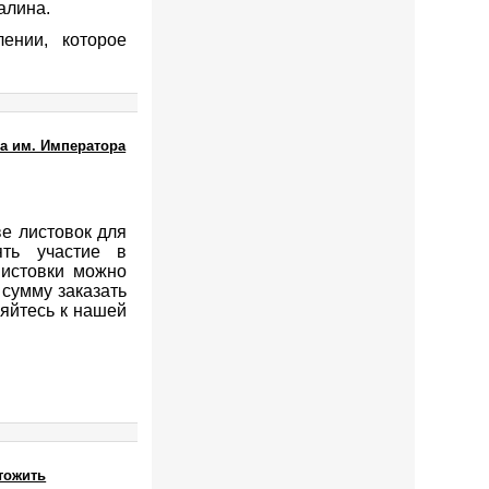
алина.
ении, которое
а им. Императора
ве листовок для
ять участие в
истовки можно
 сумму заказать
яйтесь к нашей
чтожить