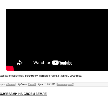
ссказ о советском режиме 97-летнего старика (запись 2009 года).
ория:
- Разное
|
Добавил:
Elena17
|
Дата:
11.03.2020
|
Комментарии (0)
ХОЗЯЕВАМИ НА СВОЕЙ ЗЕМЛЕ