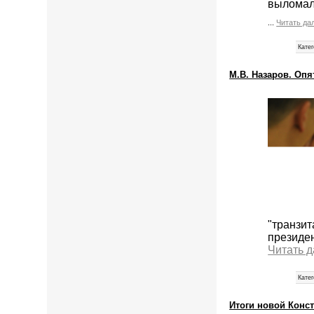
выломал
...
Читать да
Катег
М.В. Назаров. Опя
"транзи
президе
Читать 
Катег
Итоги новой Конс