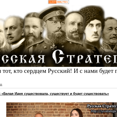
 тот, кто сердцем Русский! И с нами будет 
11
 «Белая Идея существовала, существует и будет существовать»