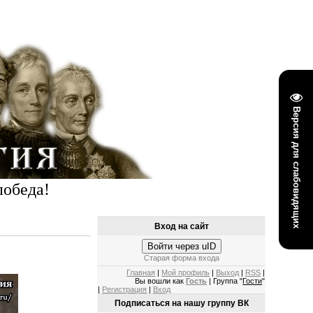
Версия для слабовидящих
победа!
Вход на сайт
Войти через uID
Старая форма входа
Главная
|
Мой профиль
|
Выход
|
RSS
|
Вы вошли как
Гость
| Группа "
Гости
"
|
Регистрация
|
Вход
Подписаться на нашу группу ВК