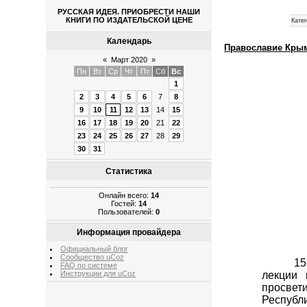
РУССКАЯ ИДЕЯ. ПРИОБРЕСТИ НАШИ
КНИГИ ПО ИЗДАТЕЛЬСКОЙ ЦЕНЕ
Катег
Календарь
Православие Крыма
«
Март 2020
»
Пн
Вт
Ср
Чт
Пт
Сб
Вс
1
2
3
4
5
6
7
8
9
10
11
12
13
14
15
16
17
18
19
20
21
22
23
24
25
26
27
28
29
30
31
Статистика
Онлайн всего:
14
Гостей:
14
Пользователей:
0
Информация провайдера
Официальный блог
Сообщество uCoz
15
FAQ по системе
Инструкции для uCoz
лекции 
просвет
Республ