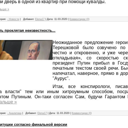
и дверь в одной из квартир при помощи кувалды.
льше »
ория:
- Новости
|
Добавил:
Elena17
|
Дата:
11.03.2020
|
Комментарии (0)
ть проклятая неизвестность...
Неожиданное предложение герои
Терешковой было озвучено по
честно и откровенно, и уже чере
откладывая», со скоростью с
президент Путин прибыл в Госд
печатным текстом своей речи. Бы
напечатал, наверное, прямо в до
"Аурус".
Итак, все конспирологи, пис
та власти" тем или иным хитроумным способом, пос
нтом Путиным. Он-таки согласен Сам, будучи Гарантом 
дальше »
ория:
- Аналитика
|
Добавил:
Elena17
|
Дата:
11.03.2020
|
Комментарии (0)
титуции согласно финальной версии