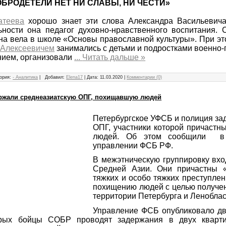
ОБРОДЕТЕЛИ НЕТ НИ СЛАВЫ, НИ ЧЕСТИ»
атеева
хорошо знает эти слова Александра Васильевич
ьности она педагог духовно-нравственного воспитания. 
на вела в школе «Основы православной культуры». При эт
 Алексеевичем
занимались с детьми и подростками военно
нием, организовали
...
Читать дальше »
ория:
- Аналитика
|
Добавил:
Elena17
|
Дата:
11.03.2020
|
Комментарии (0)
ержали среднеазиатскую ОПГ, похищавшую людей
Петербургское УФСБ и полиция за
ОПГ, участники которой причастн
людей. Об этом сообщили в 
управлении ФСБ РФ.
В межэтническую группировку вх
Средней Азии. Они причастны 
тяжких и особо тяжких преступлен
похищению людей с целью получен
территории Петербурга и Леноблас
Управление ФСБ опубликовало дв
рых бойцы СОБР проводят задержания в двух кварти