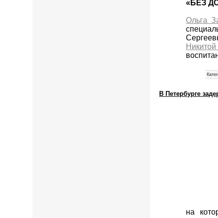
«БЕЗ Д
Ольга З
специал
Сергеев
Никитой
воспита
Катег
В Петербурге зад
на кото