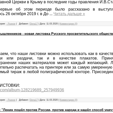
авной Церкви в Крыму в последние годы правления И.В.Ст
первые об этом периоде было рассказано в выступл
сь 26 октября 2019 г. в До
...
Читать дальше »
ория:
- Разное
|
Добавил:
Elena17
|
Дата:
11.03.2020
|
Комментарии (0)
шленников - новая листовка Русского просветительского обществ
аем, что наши листовки можно использовать как в качест
йки или раздачи, так и в качестве плакатов. Прин
транении наших материалов может каждый желающий. Л
ятельно распечатать на принтере или за самую умеренную
имый тираж в любой полиграфической конторе. Присоедин
ИСТОВКИ:
vk.com/album-128219689_257949936
ория:
- Разное
|
Добавил:
Elena17
|
Дата:
11.03.2020
|
Комментарии (0)
.: "Ленин пошёл против России, против народа и нашёл способ уни