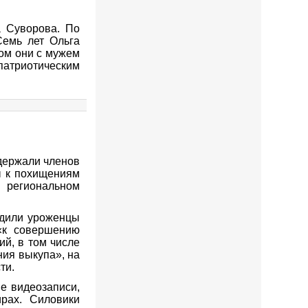
а Суворова. По
Семь лет Ольга
ом они с мужем
-патриотическим
держали членов
ы к похищениям
региональном
одили уроженцы
«к совершению
ий, в том числе
ия выкупа», на
ти.
е видеозаписи,
рах. Силовики