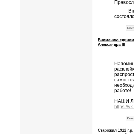
Правосл
В
состояло
Катег
Вниманию единомы
Александра III
Напомин
раскле
распрос
самосто
необход
работе!
НАШИ Л
https://
Катег
Старожил 1912 г.р