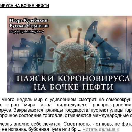
ИРУСА НА БОЧКЕ НЕФТИ
 много недель мир с удивлением смотрит на самосокру
ых стран мира из-за вялотекущего распространени
руса. Закрываются границы государств, пустеют улицы гор
орочное состояние торговля, отменяются международные 
лезнь вполне себе лечится. Смертность, - отнюдь, не фат
 не испанка, бубонная чума или бр
...
Читать дальше »