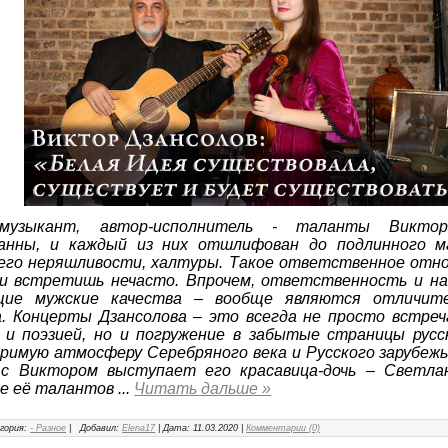
музыкант, автор-исполнитель - таланты Виктор
анны, и каждый из них отшлифован до подлинного м
го неряшливости, халтуры. Такое ответственное отно
и встретишь нечасто. Впрочем, ответственность и на
щие мужские качества – вообще являются отличите
. Концерты Дзансолова – это всегда не просто встреч
 и поэзией, но и погружение в забытые страницы русс
римую атмосферу Серебряного века и Русского зарубежь
с Виктором выступает его красавица-дочь – Светлан
ие её талантов
...
Читать дальше »
гория:
- Разное
|
Добавил:
Elena17
|
Дата:
11.03.2020
|
Комментарии (0)