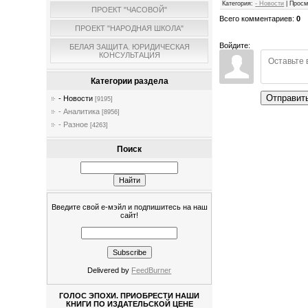
Категория
:
- Новости
|
Просм
ПРОЕКТ "ЧАСОВОЙ"
Всего комментариев
:
0
ПРОЕКТ "НАРОДНАЯ ШКОЛА"
Войдите:
БЕЛАЯ ЗАЩИТА. ЮРИДИЧЕСКАЯ
КОНСУЛЬТАЦИЯ
Категории раздела
Отправит
- Новости
[9195]
- Аналитика
[8956]
- Разное
[4263]
Поиск
Введите свой е-мэйл и подпишитесь на наш
сайт!
Delivered by
FeedBurner
ГОЛОС ЭПОХИ. ПРИОБРЕСТИ НАШИ
КНИГИ ПО ИЗДАТЕЛЬСКОЙ ЦЕНЕ