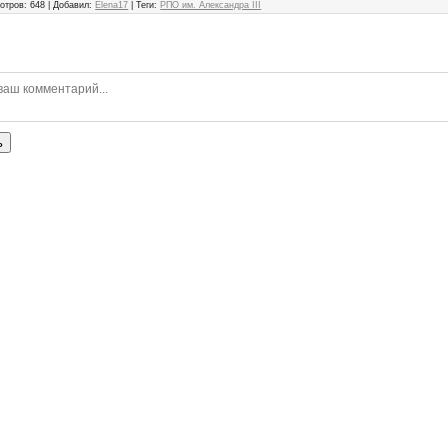
отров
:
648
|
Добавил
:
Elena17
|
Теги
:
РПО им. Александра III
ь