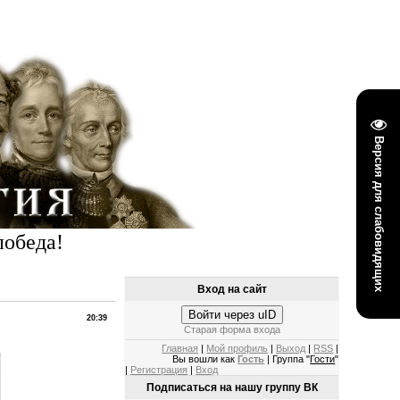
Версия для слабовидящих
победа!
Вход на сайт
Войти через uID
20:39
Старая форма входа
Главная
|
Мой профиль
|
Выход
|
RSS
|
Вы вошли как
Гость
| Группа "
Гости
"
|
Регистрация
|
Вход
Подписаться на нашу группу ВК