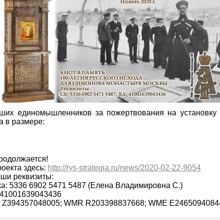
ших единомышленников за пожертвования на установку 
а в размере:
родолжается!
оекта здесь:
http://rys-strategia.ru/news/2020-02-22-9054
ши реквизиты:
а: 5336 6902 5471 5487 (Елена Владимировна С.)
 41001639043436
 Z394357048005; WMR R203398837668; WME E2465094084