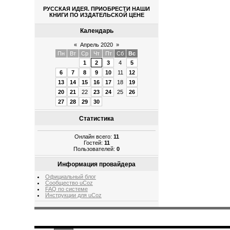
РУССКАЯ ИДЕЯ. ПРИОБРЕСТИ НАШИ
КНИГИ ПО ИЗДАТЕЛЬСКОЙ ЦЕНЕ
Календарь
«
Апрель 2020
»
Пн
Вт
Ср
Чт
Пт
Сб
Вс
1
2
3
4
5
6
7
8
9
10
11
12
13
14
15
16
17
18
19
20
21
22
23
24
25
26
27
28
29
30
Статистика
Онлайн всего:
11
Гостей:
11
Пользователей:
0
Информация провайдера
Официальный блог
Сообщество uCoz
FAQ по системе
Инструкции для uCoz