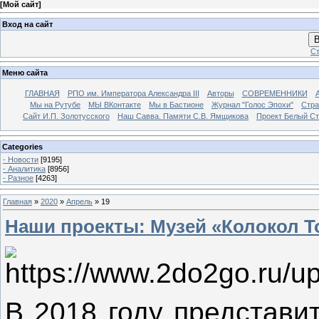
[
Мой сайт
]
Вход на сайт
В
Ст
Меню сайта
ГЛАВНАЯ
РПО им. Императора Александра III
Авторы
СОВРЕМЕННИКИ
Мы на Рутубе
МЫ ВКонтакте
Мы в Бастионе
Журнал "Голос Эпохи"
Стра
Сайт И.П. Золотусского
Наш Савва. Памяти С.В. Ямщикова
Проект Белый С
Categories
- Новости
[9195]
- Аналитика
[8956]
- Разное
[4263]
Главная
»
2020
»
Апрель
»
19
Наши проекты: Музей «Колокол Т
В 2018 году представи