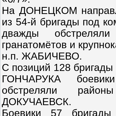
На ДОНЕЦКОМ направл
из 54-й бригады под 
дважды обстрелял
гранатомётов и крупно
н.п. ЖАБИЧЕВО.
С позиций 128 бригады
ГОНЧАРУКА боеви
обстреляли райо
ДОКУЧАЕВСК.
Боевики 57 бригады