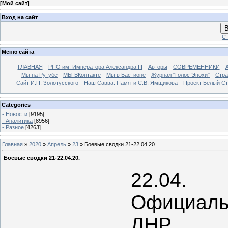
[
Мой сайт
]
Вход на сайт
В
Ст
Меню сайта
ГЛАВНАЯ
РПО им. Императора Александра III
Авторы
СОВРЕМЕННИКИ
Мы на Рутубе
МЫ ВКонтакте
Мы в Бастионе
Журнал "Голос Эпохи"
Стра
Сайт И.П. Золотусского
Наш Савва. Памяти С.В. Ямщикова
Проект Белый С
Categories
- Новости
[9195]
- Аналитика
[8956]
- Разное
[4263]
Главная
»
2020
»
Апрель
»
23
» Боевые сводки 21-22.04.20.
Боевые сводки 21-22.04.20.
22.04.
Официаль
ЛНР.