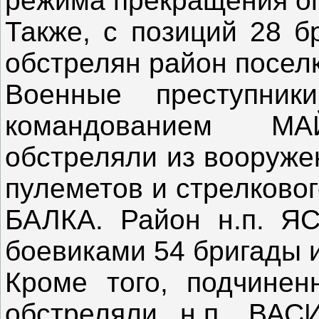
режима прекращения ог
Также, с позиций 28 б
обстрелян район посе
Военные преступни
командованием М
обстреляли из вооруже
пулеметов и стрелково
БАЛКА. Район н.п. Я
боевиками 54 бригады и
Кроме того, подчин
обстреляли н.п. ВАС