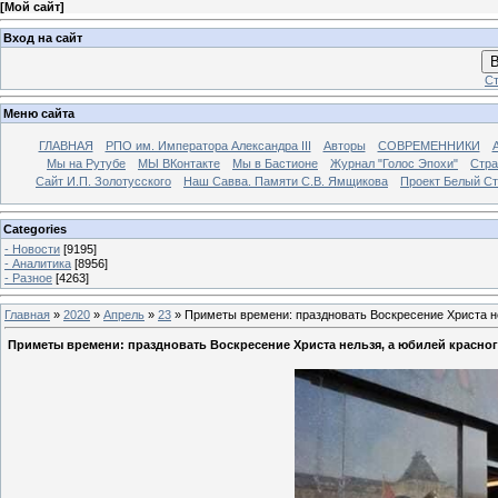
[
Мой сайт
]
Вход на сайт
В
Ст
Меню сайта
ГЛАВНАЯ
РПО им. Императора Александра III
Авторы
СОВРЕМЕННИКИ
Мы на Рутубе
МЫ ВКонтакте
Мы в Бастионе
Журнал "Голос Эпохи"
Стра
Сайт И.П. Золотусского
Наш Савва. Памяти С.В. Ямщикова
Проект Белый С
Categories
- Новости
[9195]
- Аналитика
[8956]
- Разное
[4263]
Главная
»
2020
»
Апрель
»
23
» Приметы времени: праздновать Воскресение Христа не
Приметы времени: праздновать Воскресение Христа нельзя, а юбилей красног