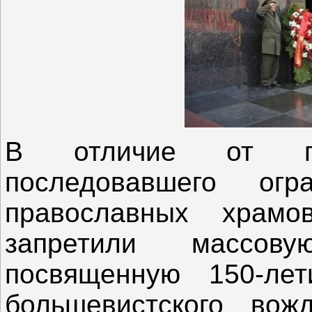
В отличие от пр
последовавшего ог
православных храмо
запретили массов
посвященную 150-ле
большевистского вож