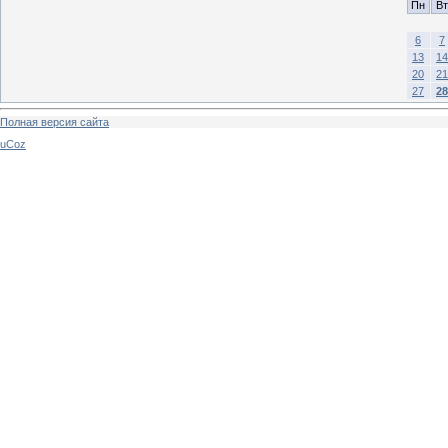
Пн
Вт
6
7
13
14
20
21
27
28
Полная версия сайта
uCoz