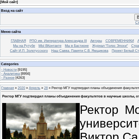
[
Мой сайт
]
Вход на сайт
В
Ст
Меню сайта
ГЛАВНАЯ
РПО им. Императора Александра III
Авторы
СОВРЕМЕННИКИ
Мы на Рутубе
МЫ ВКонтакте
Мы в Бастионе
Журнал "Голос Эпохи"
Стра
Сайт И.П. Золотусского
Наш Савва. Памяти С.В. Ямщикова
Проект Белый С
Categories
- Новости
[9195]
- Аналитика
[8956]
- Разное
[4263]
Главная
»
2020
»
Апрель
»
28
» Ректор МГУ подтвердил планы объединения факультет
Ректор МГУ подтвердил планы объединения факультетов в научные школы, о
Ректор Мо
университ
Виктор Са