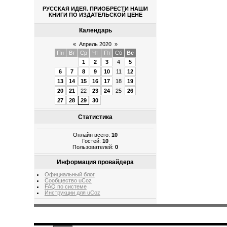
РУССКАЯ ИДЕЯ. ПРИОБРЕСТИ НАШИ
КНИГИ ПО ИЗДАТЕЛЬСКОЙ ЦЕНЕ
Календарь
«
Апрель 2020
»
Пн
Вт
Ср
Чт
Пт
Сб
Вс
1
2
3
4
5
6
7
8
9
10
11
12
13
14
15
16
17
18
19
20
21
22
23
24
25
26
27
28
29
30
Статистика
Онлайн всего:
10
Гостей:
10
Пользователей:
0
Информация провайдера
Официальный блог
Сообщество uCoz
FAQ по системе
Инструкции для uCoz