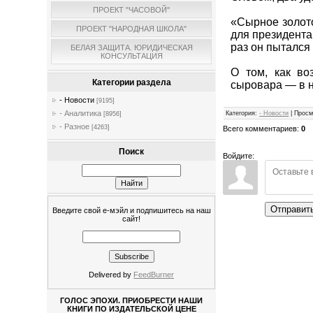
ПРОЕКТ "ЧАСОВОЙ"
«Сырное золото
ПРОЕКТ "НАРОДНАЯ ШКОЛА"
для президента
раз он пытался
БЕЛАЯ ЗАЩИТА. ЮРИДИЧЕСКАЯ
КОНСУЛЬТАЦИЯ
О том, как во
Категории раздела
сыровара — в 
- Новости
[9195]
- Аналитика
Категория
:
- Новости
|
Просм
[8956]
- Разное
[4263]
Всего комментариев
:
0
Поиск
Войдите:
Отправит
Введите свой е-мэйл и подпишитесь на наш
сайт!
Delivered by
FeedBurner
ГОЛОС ЭПОХИ. ПРИОБРЕСТИ НАШИ
КНИГИ ПО ИЗДАТЕЛЬСКОЙ ЦЕНЕ