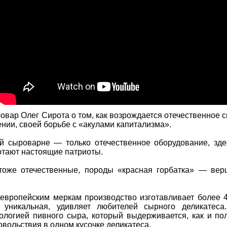
овар Олег Сирота о том, как возрождается отечественное 
ии, своей борьбе с «акулами капитализма».
й сыроварне — только отечественное оборудование, здес
отают настоящие патриоты.
тоже отечественные, породы «красная горбатка» — вер
европейским меркам производство изготавливает более 4
 уникальная, удивляет любителей сырного деликатеса
ологией пивного сыра, который выдерживается, как и по
овольствия в одном кусочке деликатеса.