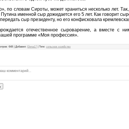
», по словам Сироты, может храниться несколько лет. Так
 Путина именной сыр дожидается его 5 лет. Как говорит сыр
 передать сыр президенту, но его конфисковала кремлевска
зрождается отечественное сыроварение, а вместе с н
нашей программе «Моя профессия».
отров
:
648
|
Добавил
:
Elena17
|
Теги
:
сельское хозяйство
ь