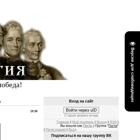
Версия для слабовидящих
победа!
Вход на сайт
в
Войти через uID
19:30
Старая форма входа
Главная
|
Мой профиль
|
Выход
|
RSS
|
Вы вошли как
Гость
| Группа "
Гости
"
|
Регистрация
|
Вход
Подписаться на нашу группу ВК