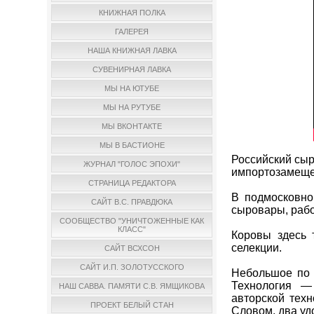
КНИЖНАЯ ПОЛКА
ГАЛЕРЕЯ
НАША КНИЖНАЯ ЛАВКА
СУВЕНИРНАЯ ЛАВКА
МЫ НА ЮТУБЕ
МЫ НА РУТУБЕ
МЫ ВКОНТАКТЕ
МЫ В БАСТИОНЕ
Российский сыр
ЖУРНАЛ "ГОЛОС ЭПОХИ"
импортозамещен
СТРАНИЦА РЕДАКТОРА
В подмосковно
САЙТ В.С. ПРАВДЮКА
сыровары, раб
СООБЩЕСТВО "УНИЧТОЖЕННЫЕ КАК
КЛАСС"
Коровы здесь 
селекции.
САЙТ ВСХСОН
САЙТ И.П. ЗОЛОТУССКОГО
Небольшое по 
Технология —
НАШ САВВА. ПАМЯТИ С.В. ЯМЩИКОВА
авторской техн
ПРОЕКТ БЕЛЫЙ СТАН
Словом, два уд