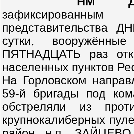
НМ Д
зафиксированн
представительства Д
сутки, вооружённы
ПЯТНАДЦАТЬ раз отк
населенных пунктов Ре
На Горловском направ
59-й бригады под к
обстреляли из проти
крупнокалиберных пуле
район н.п. ЗАЙЦЕВО