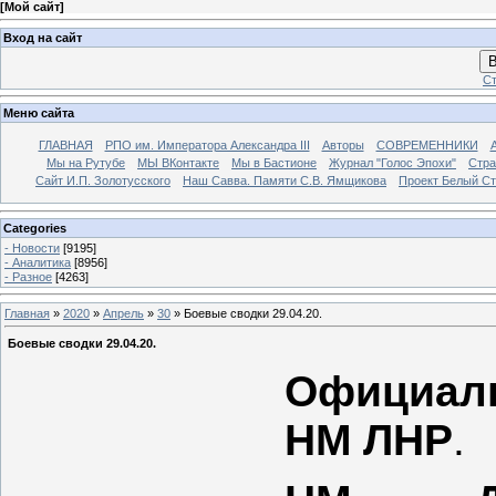
[
Мой сайт
]
Вход на сайт
В
Ст
Меню сайта
ГЛАВНАЯ
РПО им. Императора Александра III
Авторы
СОВРЕМЕННИКИ
Мы на Рутубе
МЫ ВКонтакте
Мы в Бастионе
Журнал "Голос Эпохи"
Стра
Сайт И.П. Золотусского
Наш Савва. Памяти С.В. Ямщикова
Проект Белый С
Categories
- Новости
[9195]
- Аналитика
[8956]
- Разное
[4263]
Главная
»
2020
»
Апрель
»
30
» Боевые сводки 29.04.20.
Боевые сводки 29.04.20.
Официаль
НМ ЛНР
.