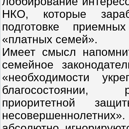
лоббирование интерес
НКО, которые зара
подготовке приемны
«платных семей».
Имеет смысл напомнить
семейное законодател
«необходимости укр
благосостоянии, 
приоритетной защ
несовершеннолетних»
абсолютно игнорируютс