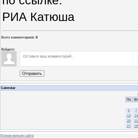
по ссылке.
РИА Катюша
Всего комментариев
:
0
Войдите:
Отправить
Calendar
Пн
Вт
6
7
13
14
20
21
27
28
Полная версия сайта