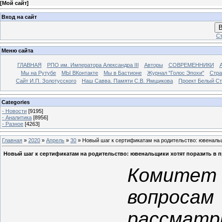
[
Мой сайт
]
Вход на сайт
В
Ст
Меню сайта
ГЛАВНАЯ
РПО им. Императора Александра III
Авторы
СОВРЕМЕННИКИ
Мы на Рутубе
МЫ ВКонтакте
Мы в Бастионе
Журнал "Голос Эпохи"
Стра
Сайт И.П. Золотусского
Наш Савва. Памяти С.В. Ямщикова
Проект Белый С
Categories
- Новости
[9195]
- Аналитика
[8956]
- Разное
[4263]
Главная
»
2020
»
Апрель
»
30
» Новый шаг к сертификатам на родительство: ювенальщ
Новый шаг к сертификатам на родительство: ювенальщики хотят поразить в п
Комитет 
вопросам
рассма