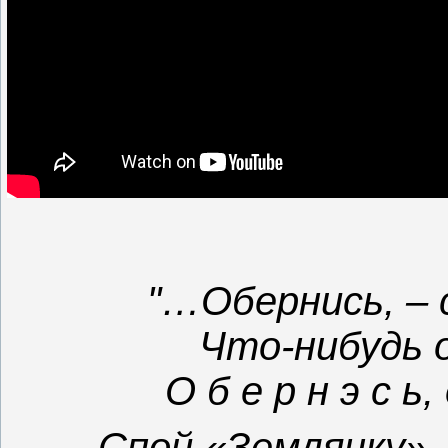
"…Обернись, – 
Что-нибудь о
О б е р н э с ь
Спой «Землянку»,