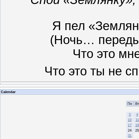
Я пел «Землян
(Ночь… перед
Что это мн
Что это ты не с
Calendar
Пн
Вт
3
4
10
11
17
18
24
25
31