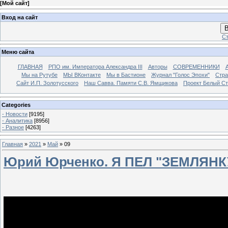
[
Мой сайт
]
Вход на сайт
В
Ст
Меню сайта
ГЛАВНАЯ
РПО им. Императора Александра III
Авторы
СОВРЕМЕННИКИ
Мы на Рутубе
МЫ ВКонтакте
Мы в Бастионе
Журнал "Голос Эпохи"
Стра
Сайт И.П. Золотусского
Наш Савва. Памяти С.В. Ямщикова
Проект Белый С
Categories
- Новости
[9195]
- Аналитика
[8956]
- Разное
[4263]
Главная
»
2021
»
Май
»
09
Юрий Юрченко. Я ПЕЛ "ЗЕМЛЯНКУ