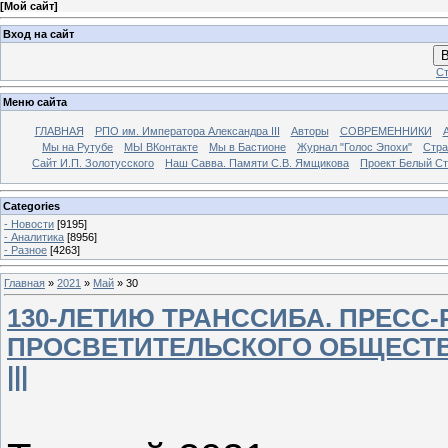
[
Мой сайт
]
Вход на сайт
В
Ст
Меню сайта
ГЛАВНАЯ
РПО им. Императора Александра III
Авторы
СОВРЕМЕННИКИ
Мы на Рутубе
МЫ ВКонтакте
Мы в Бастионе
Журнал "Голос Эпохи"
Стра
Сайт И.П. Золотусского
Наш Савва. Памяти С.В. Ямщикова
Проект Белый С
Categories
- Новости
[9195]
- Аналитика
[8956]
- Разное
[4263]
Главная
»
2021
»
Май
»
30
130-ЛЕТИЮ ТРАНССИБА. ПРЕСС-
ПРОСВЕТИТЕЛЬСКОГО ОБЩЕСТВ
|||