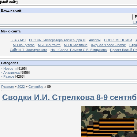
[
Мой сайт
]
Вход на сайт
В
Ст
Меню сайта
ГЛАВНАЯ
РПО им. Императора Александра III
Авторы
СОВРЕМЕННИКИ
Мы на Рутубе
МЫ ВКонтакте
Мы в Бастионе
Журнал "Голос Эпохи"
Стра
Сайт И.П. Золотусского
Наш Савва. Памяти С.В. Ямщикова
Проект Белый С
Categories
- Новости
[9195]
- Аналитика
[8956]
- Разное
[4263]
Главная
»
2022
»
Сентябрь
»
09
Сводки И.И. Стрелкова 8-9 сентя