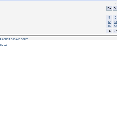
«
Пн
Вт
5
6
12
13
19
20
26
27
Полная версия сайта
uCoz