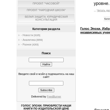
уровне.
ПРОЕКТ "ЧАСОВОЙ"
ПРОЕКТ "НАРОДНАЯ ШКОЛА"
...
Читать да
БЕЛАЯ ЗАЩИТА. ЮРИДИЧЕСКАЯ
Катег
КОНСУЛЬТАЦИЯ
Голос Эпохи. Изб
Категории раздела
независимых учен
- Новости
[9195]
- Аналитика
[8956]
- Разное
[4263]
Поиск
Введите свой е-мэйл и подпишитесь на наш
сайт!
Delivered by
FeedBurner
ГОЛОС ЭПОХИ. ПРИОБРЕСТИ НАШИ
КНИГИ ПО ИЗДАТЕЛЬСКОЙ ЦЕНЕ