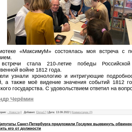
иотеке «МаксимуМ» состоялась моя встреча с 
нием.
 встречи стала 210-летие победы Российско
венной войне 1812 года.
ели узнали хронологию и интригующие подробно
й, а также моё видение значения событий 1812 го
кого государства. С удовольствием ответил на вопр
ндр Черёмин
ория:
- Новости
|
Добавил:
Elena17
|
Дата:
13.09.2022
|
Комментарии (0)
 Депутаты Санкт-Петербурга предложили Госдуме выдвинуть обвинен
ить его от должности