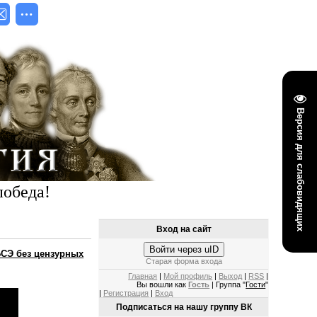
Версия для слабовидящих
победа!
Вход на сайт
Войти через uID
БСЭ без цензурных
Старая форма входа
Главная
|
Мой профиль
|
Выход
|
RSS
|
Вы вошли как
Гость
| Группа "
Гости
"
|
Регистрация
|
Вход
Подписаться на нашу группу ВК