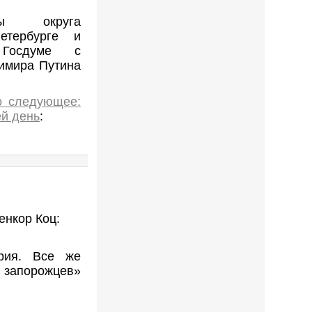
ты округа
етербурге и
Госдуме с
имира Путина
о следующее:
ей день
:
енкор Коц:
ория. Все же
запорожцев»