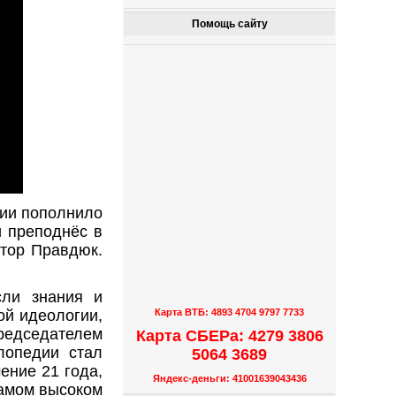
Помощь сайту
дии пополнило
и преподнёс в
ктор Правдюк.
сли знания и
ой идеологии,
Карта ВТБ: 4893 4704 9797 7733
редседателем
Карта СБЕРа: 4279 3806
лопедии стал
5064 3689
ение 21 года,
Яндекс-деньги: 41001639043436
самом высоком