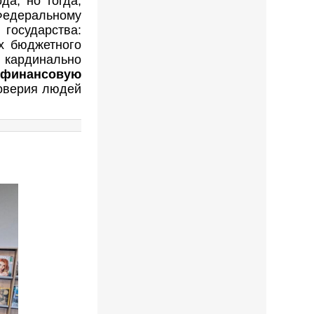
да, но тогда,
Федеральному
государства:
х бюджетного
 кардинально
финансовую
доверия людей