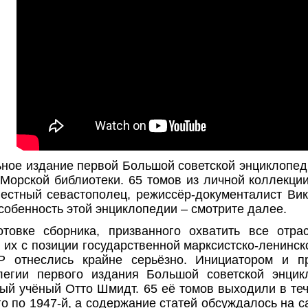
ьное издание первой Большой советской энциклопе
Морской библиотеки. 65 томов из личной коллекци
вестный севастополец, режиссёр-документалист Ви
собенность этой энциклопедии – смотрите далее.
отовке сборника, призванного охватить все отра
 их с позиции государственной марксистско-ленинск
 отнеслись крайне серьёзно. Инициатором и п
легии первого издания Большой советской энцик
ый учёный Отто Шмидт. 65 её томов выходили в теч
го по 1947-й, а содержание статей обсуждалось на 