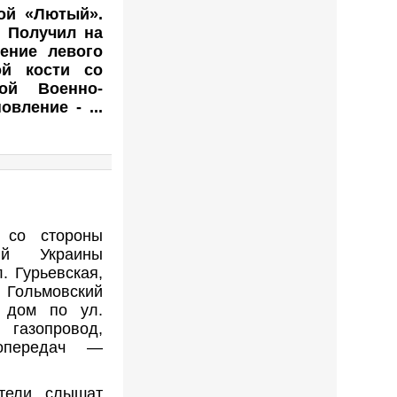
ной «Лютый».
. Получил на
ение левого
ой кости со
ой Военно-
новление -
...
а со стороны
ий Украины
. Гурьевская,
 Гольмовский
 дом по ул.
 газопровод,
ропередач —
ители слышат