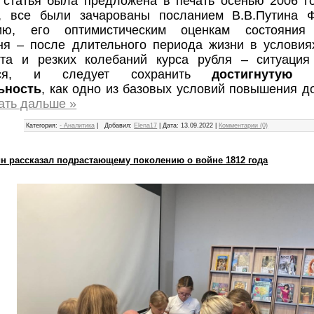
 статья была предложена в печать осенью 2006 го
, все были зачарованы посланием В.В.Путина 
ию, его оптимистическим оценкам состояния 
ня – после длительного периода жизни в условия
та и резких колебаний курса рубля – ситуация
тся, и следует сохранить
достигнутую 
ьность
, как одно из базовых условий повышения 
ать дальше »
Категория:
- Аналитика
|
Добавил:
Elena17
|
Дата:
13.09.2022
|
Комментарии (0)
н рассказал подрастающему поколению о войне 1812 года