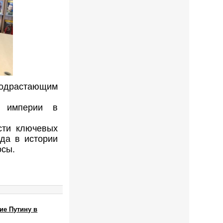
подрастающим
й империи в
сти ключевых
да в истории
осы.
ие Путину в