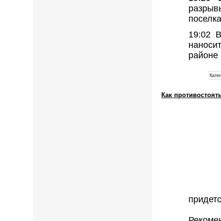
разрыв
поселка
19:02 
наноси
районе
Катег
Как противостоят
придетс
Рекоме