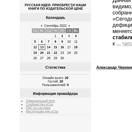
Данная
РУССКАЯ ИДЕЯ. ПРИОБРЕСТИ НАШИ
видимо
КНИГИ ПО ИЗДАТЕЛЬСКОЙ ЦЕНЕ
собран
Календарь
«Сегод
дефици
«
Сентябрь 2022
»
меняе
Пн
Вт
Ср
Чт
Пт
Сб
Вс
1
2
3
4
стабил
5
6
7
8
9
10
11
к
...
Чит
12
13
14
15
16
17
18
19
20
21
22
23
24
25
26
27
28
29
30
Александр Череми
Статистика
Онлайн всего:
20
Гостей:
20
Пользователей:
0
Информация провайдера
Официальный блог
Сообщество uCoz
FAQ по системе
Инструкции для uCoz