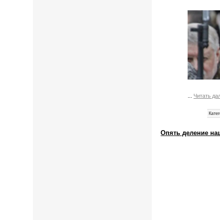
...
Читать да
Катег
Опять деление наш