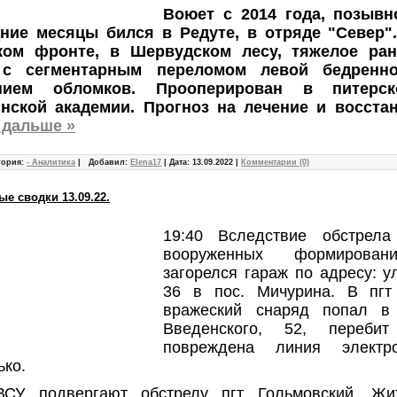
Воюет с 2014 года, позыв
ние месяцы бился в Редуте, в отряде "Север"
ом фронте, в Шервудском лесу, тяжелое ран
 с сегментарным переломом левой бедренн
нием обломков. Прооперирован в питерск
нской академии. Прогноз на лечение и восста
 дальше »
гория:
- Аналитика
|
Добавил:
Elena17
|
Дата:
13.09.2022
|
Комментарии (0)
е сводки 13.09.22.
19:40 Вследствие обстрел
вооруженных формирован
загорелся гараж по адресу: ул
36 в пос. Мичурина. В пгт
вражеский снаряд попал в
Введенского, 52, перебит
повреждена линия элект
ько.
ВСУ подвергают обстрелу пгт Гольмовский. Ж