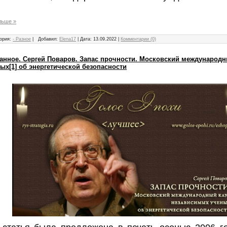
льше »
ория:
- Разное
|
Добавил:
Elena17
|
Дата:
13.09.2022
|
Комментарии (0)
ранное. Сергей Поваров. Запас прочности. Московский международ
ых[1] об энергетической безопасности