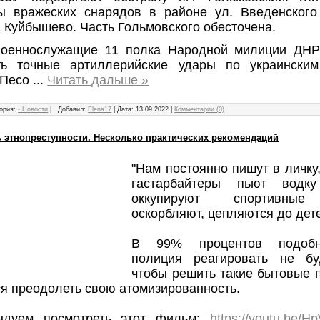
ы вражеских снарядов в районе ул. Введенского
 Куйбышево. Часть Гольмовского обесточена.
Военнослужащие 11 полка Народной милиции ДН
ть точные артиллерийские удары по украински
 Песо
...
Читать дальше »
ория:
- Новости
|
Добавил:
Elena17
|
Дата:
13.09.2022
|
Комментарии (0)
ь этнопреступности. Несколько практических рекомендаций
"Нам постоянно пишут в личку,
гастарбайтеры пьют водк
оккупируют спортивные
оскорбляют, цепляются до дет
В 99% процентов подобн
полиция реагировать не буд
чтобы решить такие бытовые 
я преодолеть свою атомизированность.
ндуем посмотреть этот фильм:
https://youtu.be/Hp