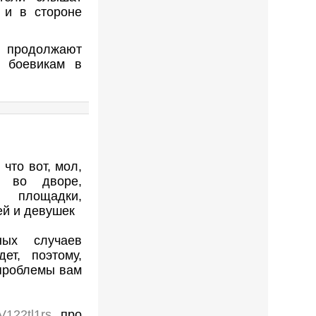
 и в стороне
Р продолжают
м боевикам в
 что вот, мол,
у во дворе,
 площадки,
ей и девушек
ых случаев
ет, поэтому,
проблемы вам
V122tl1rs
про