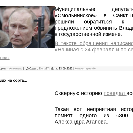
Муниципальные депута
«Смольнинское» в Санкт-П
решили обратиться к 
предложением обвинить Влад
в государственной измене.
В тексте обращения написан
«Начиная с 24 февраля и по с
льше »
ория:
- Аналитика
|
Добавил:
Elena17
|
Дата:
13.09.2022
|
Комментарии (0)
их на сорта...
Скверную историю
поведал
во
Такая вот неприятная ист
помнят одного из «300 
Александра Агапова.