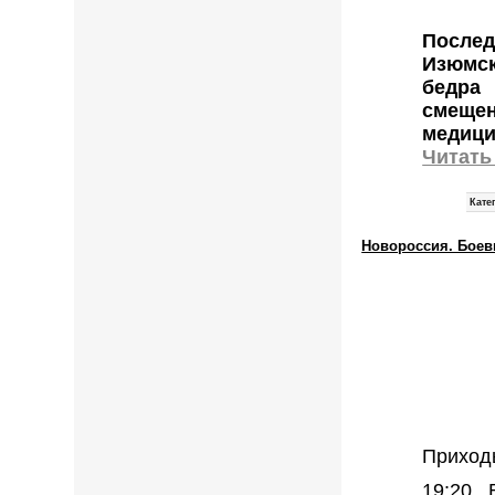
Послед
Изюмск
бедра
смеще
медици
Читать
Кате
Новороссия. Боевы
Приход
19:20 