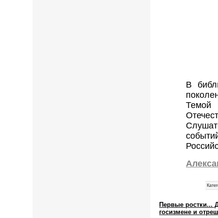
В библ
поколе
Темой
Отечест
Слушат
событи
Российс
Алекса
Катег
Первые ростки...
госизмене и отреш