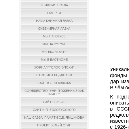
КНИЖНАЯ ПОЛКА
ГАЛЕРЕЯ
НАША КНИЖНАЯ ЛАВКА
СУВЕНИРНАЯ ЛАВКА
МЫ НА ЮТУБЕ
МЫ НА РУТУБЕ
МЫ ВКОНТАКТЕ
МЫ В БАСТИОНЕ
ЖУРНАЛ "ГОЛОС ЭПОХИ"
Уникал
фонды 
СТРАНИЦА РЕДАКТОРА
дар из
САЙТ В.С. ПРАВДЮКА
В чём о
СООБЩЕСТВО "УНИЧТОЖЕННЫЕ КАК
КЛАСС"
К подг
описать
САЙТ ВСХСОН
в СССР
САЙТ И.П. ЗОЛОТУССКОГО
редкол
НАШ САВВА. ПАМЯТИ С.В. ЯМЩИКОВА
известн
ПРОЕКТ БЕЛЫЙ СТАН
с 1926-