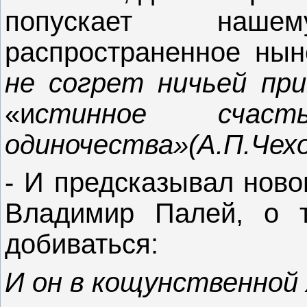
попускает наш
распространенное ныне
не согрет ничьей пр
«и
стинное счас
одиночества»(А.П.Чехо
- И
предсказывал новом
Владимир Палей, о т
добиваться:
И он в кощунственной 