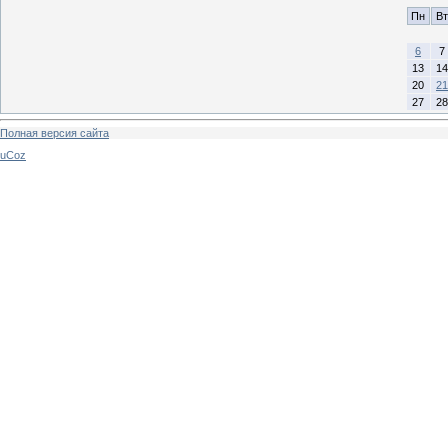
Пн
Вт
6
7
13
14
20
21
27
28
Полная версия сайта
uCoz