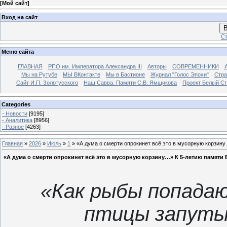
[
Мой сайт
]
Вход на сайт
В
Ст
Меню сайта
ГЛАВНАЯ
РПО им. Императора Александра III
Авторы
СОВРЕМЕННИКИ
Мы на Рутубе
МЫ ВКонтакте
Мы в Бастионе
Журнал "Голос Эпохи"
Стра
Сайт И.П. Золотусского
Наш Савва. Памяти С.В. Ямщикова
Проект Белый С
Categories
- Новости
[9195]
- Аналитика
[8956]
- Разное
[4263]
Главная
»
2026
»
Июль
»
1
» «А дума о смерти опрокинет всё это в мусорную корзин
«А дума о смерти опрокинет всё это в мусорную корзину…» К 5-летию памяти
«Как рыбы попадаю
птицы запуты