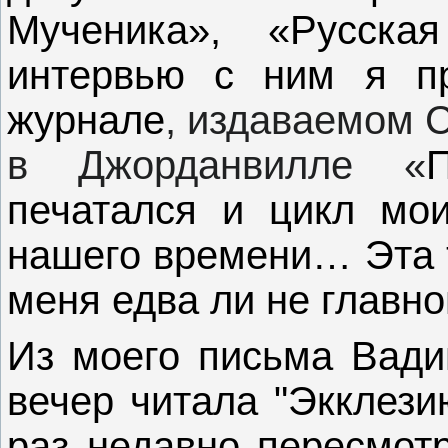
Мученика», «Русск
интервью с ним я пр
журнале
, издаваемом 
в Джорданвилле «
печатался и цикл мои
нашего времени… Эта т
меня едва ли не главной
Из моего письма Вади
вечер читала "Экклезию
раз недавно пересмот