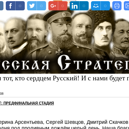
 тот, кто сердцем Русский! И с нами будет 
08
Т: ПРЕДФИНАЛЬНАЯ СТАДИЯ
ерина Арсентьева, Сергей Шевцов, Дмитрий Скачков
одня под проливным дождём целый день. Наша благ