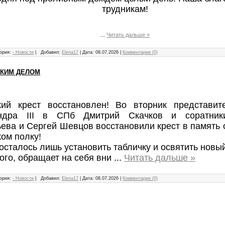
трудникам!
...
Читать дальше »
ория:
- Новости
|
Добавил:
Elena17
|
Дата:
08.07.2026
|
Комментарии (0)
СКИМ ДЕЛОМ
кий крест восстановлен! Во вторник представи
ндра III в СПб Дмитрий Скачков и соратники
ева и Сергей Шевцов восстановили крест в память 
ом полку!
осталось лишь установить табличку и освятить новый
ого, обращает на себя вни
...
Читать дальше »
ория:
- Новости
|
Добавил:
Elena17
|
Дата:
08.07.2026
|
Комментарии (0)