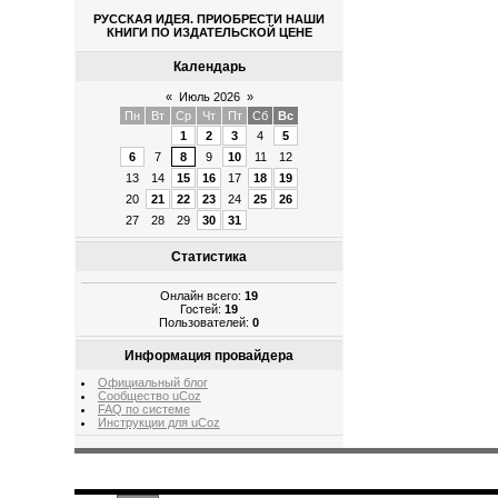
РУССКАЯ ИДЕЯ. ПРИОБРЕСТИ НАШИ
КНИГИ ПО ИЗДАТЕЛЬСКОЙ ЦЕНЕ
Календарь
«
Июль 2026
»
Пн
Вт
Ср
Чт
Пт
Сб
Вс
1
2
3
4
5
6
7
8
9
10
11
12
13
14
15
16
17
18
19
20
21
22
23
24
25
26
27
28
29
30
31
Статистика
Онлайн всего:
19
Гостей:
19
Пользователей:
0
Информация провайдера
Официальный блог
Сообщество uCoz
FAQ по системе
Инструкции для uCoz