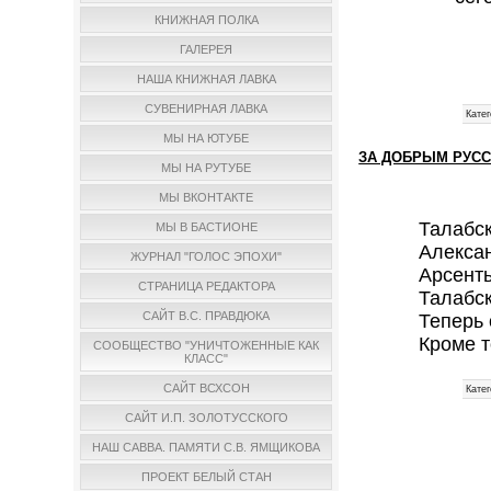
КНИЖНАЯ ПОЛКА
ГАЛЕРЕЯ
НАША КНИЖНАЯ ЛАВКА
СУВЕНИРНАЯ ЛАВКА
Катег
МЫ НА ЮТУБЕ
ЗА ДОБРЫМ РУС
МЫ НА РУТУБЕ
МЫ ВКОНТАКТЕ
Талабс
МЫ В БАСТИОНЕ
Алекса
ЖУРНАЛ "ГОЛОС ЭПОХИ"
Арсенть
СТРАНИЦА РЕДАКТОРА
Талабск
САЙТ В.С. ПРАВДЮКА
Теперь 
Кроме т
СООБЩЕСТВО "УНИЧТОЖЕННЫЕ КАК
КЛАСС"
САЙТ ВСХСОН
Катег
САЙТ И.П. ЗОЛОТУССКОГО
НАШ САВВА. ПАМЯТИ С.В. ЯМЩИКОВА
ПРОЕКТ БЕЛЫЙ СТАН