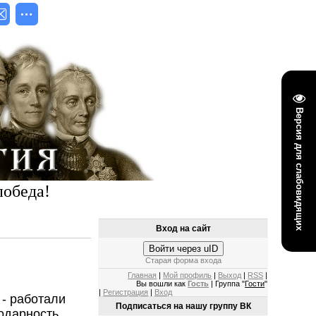
Версия для слабовидящих
победа!
Вход на сайт
Войти через uID
Старая форма входа
Главная
|
Мой профиль
|
Выход
|
RSS
|
Вы вошли как
Гость
| Группа "
Гости
"
|
Регистрация
|
Вход
 - работали
Подписаться на нашу группу ВК
одарность