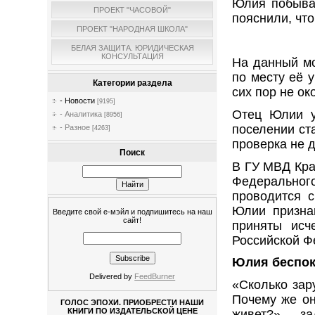
Юлия побывал
ПРОЕКТ "ЧАСОВОЙ"
пояснили, что
ПРОЕКТ "НАРОДНАЯ ШКОЛА"
БЕЛАЯ ЗАЩИТА. ЮРИДИЧЕСКАЯ
КОНСУЛЬТАЦИЯ
На данный мо
по месту её 
Категории раздела
сих пор не ок
- Новости
[9195]
Отец Юлии у
- Аналитика
[8956]
поселении ста
- Разное
[4263]
проверка не 
Поиск
В ГУ МВД Кра
Федеральног
проводится 
Юлии призна
Введите свой е-мэйл и подпишитесь на наш
сайт!
приняты исч
Российской Ф
Юлия беспок
Delivered by
FeedBurner
«Сколько зар
Почему же он
ГОЛОС ЭПОХИ. ПРИОБРЕСТИ НАШИ
КНИГИ ПО ИЗДАТЕЛЬСКОЙ ЦЕНЕ
живет?» — за