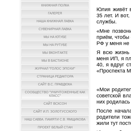
КНИЖНАЯ ПОЛКА
Юлия живёт в
ГАЛЕРЕЯ
35 лет. И вот
службы.
НАША КНИЖНАЯ ЛАВКА
СУВЕНИРНАЯ ЛАВКА
«Мне позвони
приём, чтобы
МЫ НА ЮТУБЕ
РФ у меня не 
МЫ НА РУТУБЕ
Я всю жизнь 
МЫ ВКОНТАКТЕ
меня ИП, я пл
МЫ В БАСТИОНЕ
40, я вдруг 
ЖУРНАЛ "ГОЛОС ЭПОХИ"
«Проспекта М
СТРАНИЦА РЕДАКТОРА
САЙТ В.С. ПРАВДЮКА
«Мои родител
СООБЩЕСТВО "УНИЧТОЖЕННЫЕ КАК
советской вл
КЛАСС"
них родилась 
САЙТ ВСХСОН
После начала
САЙТ И.П. ЗОЛОТУССКОГО
родители тож
НАШ САВВА. ПАМЯТИ С.В. ЯМЩИКОВА
жили тут пос
ПРОЕКТ БЕЛЫЙ СТАН