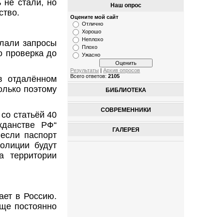
 не стали, но
Наш опрос
ство.
Оцените мой сайт
Отлично
Хорошо
Неплохо
елали запросы
Плохо
о проверка до
Ужасно
Результаты
|
Архив опросов
Всего ответов:
2105
в отдалённом
только поэтому
БИБЛИОТЕКА
СОВРЕМЕННИКИ
со статьёй 40
жданстве РФ“
ГАЛЕРЕЯ
если паспорт
олиции будут
 территории
ает в Россию.
бще постоянно