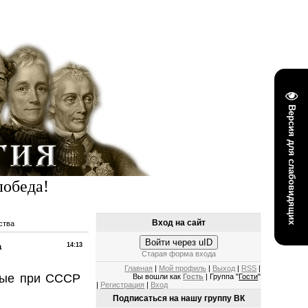
Версия для слабовидящих
победа!
Вход на сайт
ства
Войти через uID
а
14:13
Старая форма входа
Главная
|
Мой профиль
|
Выход
|
RSS
|
орые при СССР
Вы вошли как
Гость
| Группа "
Гости
"
|
Регистрация
|
Вход
Подписаться на нашу группу ВК