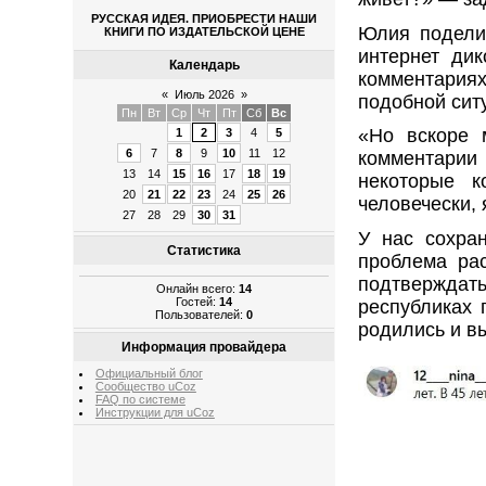
РУССКАЯ ИДЕЯ. ПРИОБРЕСТИ НАШИ
Юлия поделил
КНИГИ ПО ИЗДАТЕЛЬСКОЙ ЦЕНЕ
интернет дик
Календарь
комментария
«
Июль 2026
»
подобной сит
Пн
Вт
Ср
Чт
Пт
Сб
Вс
«Но вскоре 
1
2
3
4
5
6
7
8
9
10
11
12
комментарии 
13
14
15
16
17
18
19
некоторые к
20
21
22
23
24
25
26
человечески,
27
28
29
30
31
У нас сохра
Статистика
проблема рас
подтвержда
Онлайн всего:
14
Гостей:
14
республиках 
Пользователей:
0
родились и в
Информация провайдера
Официальный блог
Сообщество uCoz
FAQ по системе
Инструкции для uCoz