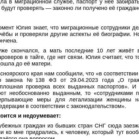
а в миграционной службе, паспорт у неё забирать
 будут проверять — законно ли получено её граждан
мент Юлия знает, что миграционные сотрудники д
учёбы и проверяли другие аспекты её биографии. Н
ончена.
же скончался, а мать последние 10 лет живёт 
роверов в тайге, где нет связи. Юлия считает, что 
дошла до её матери.
сноярского края нам сообщили, что «в соответствии 
о закона №138 ФЗ от 29.04.2023 года „О гра
сплошная проверка всех выданных паспортов». И 
ют необоснованно выданным, то «сотрудниками п
ерпывающие меры для легализации женщины на
едерации в соответствии с законодательством».
оится и недоумевает:
убежных граждан из бывших стран СНГ сюда заезж
и ко мне придрались, к человеку, который тут воо
даётся она вопросом.