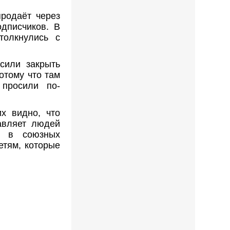
продаёт через
одписчиков. В
толкнулись с
сили закрыть
отому что там
 просили по-
х видно, что
тавляет людей
ь в союзных
етям, которые