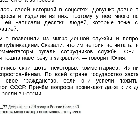
ась своей историей в соцсетях. Девушка давно 
оросы и изделия из них, поэтому у неё много п
х ей написали десятки людей, которые тоже с
уацией.
мне позвонили из миграционной службы и попро
к публикациям. Сказали, что им неприятно читать, п
омментаторы ругали сотрудников службы. Они
 я пошла навстречу и закрыла», — говорит Юлия.
нились скриншоты некоторых комментариев. Из ни
пространённая. По всей стране государство зас
ть своё гражданство, если они успели пожит
при СССР. Причём вопросы возникают даже к их д
ыросли в России.