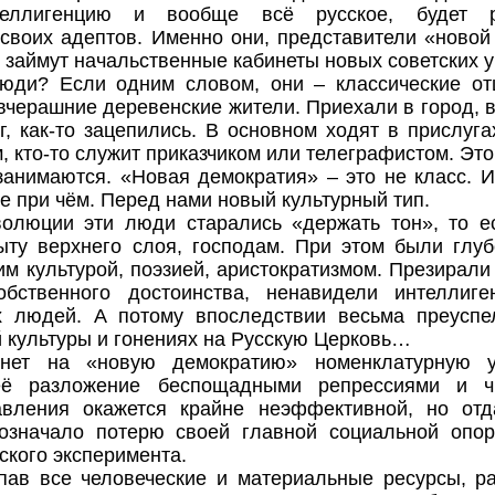
теллигенцию и вообще всё русское, будет ре
своих адептов. Именно они, представители «новой
, займут начальственные кабинеты новых советских 
люди? Если одним словом, они – классические от
 вчерашние деревенские жители. Приехали в город, в
г, как-то зацепились. В основном ходят в прислугах
 кто-то служит приказчиком или телеграфистом. Это
занимаются. «Новая демократия» – это не класс. И
е при чём. Перед нами новый культурный тип.
олюции эти люди старались «держать тон», то е
ту верхнего слоя, господам. При этом были глу
им культурой, поэзией, аристократизмом. Презирали
обственного достоинства, ненавидели интеллиг
х людей. А потому впоследствии весьма преуспе
 культуры и гонениях на Русскую Церковь…
нет на «новую демократию» номенклатурную у
её разложение беспощадными репрессиями и ч
авления окажется крайне неэффективной, но отд
 означало потерю своей главной социальной опор
ского эксперимента.
пав все человеческие и материальные ресурсы, р