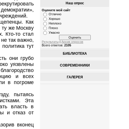
крутировать
Наш опрос
 демократии»,
Оцените мой сайт
Отлично
учреждений.
Хорошо
щепенцы. Как
Неплохо
 ту же Москву
Плохо
Ужасно
. Кто-то стал
 не так важно,
Результаты
|
Архив опросов
 политика тут
Всего ответов:
2105
БИБЛИОТЕКА
сть они грубо
боко уязвлены
СОВРЕМЕННИКИ
 благородство
енцию и всех
ГАЛЕРЕЯ
ли в погроме
зду, пытаясь
истками. Эта
ать власть в
ы и отказ от
азорив вконец