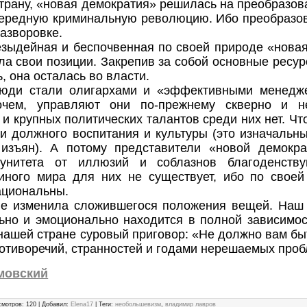
трану, «новая демократия» решилась на преобразов
чередную криминальную революцию. Ибо преобразо
разворовке.
зыдейная и беспочвенная по своей природе «нова
ила свои позиции. Закрепив за собой основные ресур
, она осталась во власти.
люди стали олигархами и «эффективными менедж
очем, управляют они по-прежнему скверно и н
 и крупных политических талантов среди них нет. Чт
ии должного воспитания и культуры (это изначальн
 изъян). А потому представители «новой демокра
нитета от иллюзий и соблазнов благоденству
иного мира для них не существует, ибо по свое
ациональны.
не изменила сложившегося положения вещей. Наш
ьно и эмоционально находится в полной зависимост
нашей стране суровый приговор: «Не должно вам бы
отиворечий, странностей и годами нерешаемых пр
мовский
смотров
:
120
|
Добавил
:
Elena17
|
Теги
:
необольшевизм
,
владимир лавров