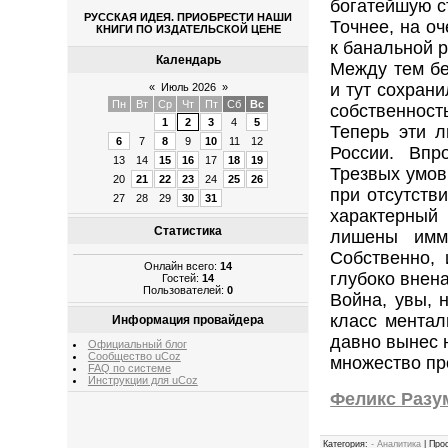
богатейшую с
РУССКАЯ ИДЕЯ. ПРИОБРЕСТИ НАШИ
Точнее, на о
КНИГИ ПО ИЗДАТЕЛЬСКОЙ ЦЕНЕ
к банальной 
Календарь
Между тем бе
и тут сохран
«
Июль 2026
»
Пн
Вт
Ср
Чт
Пт
Сб
Вс
собственность
1
2
3
4
5
Теперь эти 
6
7
8
9
10
11
12
России. Впр
13
14
15
16
17
18
19
Трезвых умов
20
21
22
23
24
25
26
при отсутств
27
28
29
30
31
характерный
Статистика
лишены имму
Собственно, 
Онлайн всего:
14
глубоко внен
Гостей:
14
Пользователей:
0
Война, увы, 
класс ментал
Информация провайдера
давно вынес 
Официальный блог
Сообщество uCoz
множество пр
FAQ по системе
Инструкции для uCoz
Феликс Разу
Категория
:
- Аналитика
|
Про