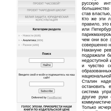
русскую ин
ПРОЕКТ "ЧАСОВОЙ"
большинство 
ПРОЕКТ "НАРОДНАЯ ШКОЛА"
став властью
БЕЛАЯ ЗАЩИТА. ЮРИДИЧЕСКАЯ
Кто же эти 
КОНСУЛЬТАЦИЯ
правило, это
или Петербур
Категории раздела
парикмахером,
- Новости
[9195]
чем они все 
- Аналитика
[8956]
совершенно н
- Разное
[4263]
Накануне рев
Поиск
подражали бы
недоступной 
и чувство с
образованны
Введите свой е-мэйл и подпишитесь на наш
национальной
сайт!
Сталин наде
остановить 
система упр
другие руки
Delivered by
FeedBurner
коммунистиче
Только исчер
ГОЛОС ЭПОХИ. ПРИОБРЕСТИ НАШИ
КНИГИ ПО ИЗДАТЕЛЬСКОЙ ЦЕНЕ