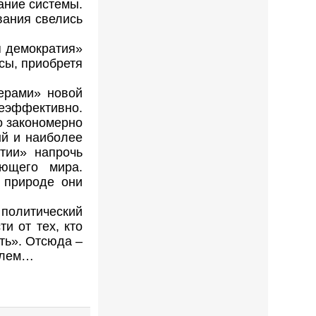
ание системы.
вания свелись
я демократия»
сы, приобретя
ерами» новой
еэффективно.
о закономерно
ый и наиболее
тии» напрочь
ющего мира.
й природе они
 политический
и от тех, кто
ть». Отсюда –
облем…