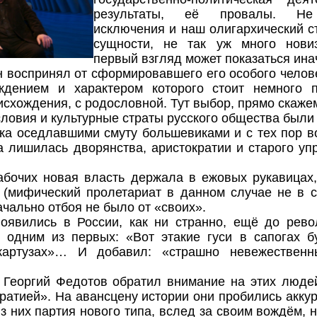
результаты, её провалы. Не
исключения и наш олигархический ст
сущности, не так уж много нови
первый взгляд может показаться ина
н воспринял от сформировавшего его особого челове
ждением и характером которого стоит немного п
исхождения, с родословной. Тут выбор, прямо скажем
ловия и культурные страты русского общества были
ка оседлавшими смуту большевиками и с тех пор в
а лишилась дворянства, аристократии и старого уп
абочих новая власть держала в ежовых рукавицах
(мифический пролетариат в данном случае не в с
ачально отбоя не было от «своих».
оявились в России, как ни странно, ещё до рев
 одним из первых: «Вот этакие гуси в сапогах 
картузах»… И добавил: «страшно невежествен
 Георгий Федотов обратил внимание на этих люде
ратией». На авансцену истории они пробились аккур
 из них партия нового типа, вслед за своим вождём,