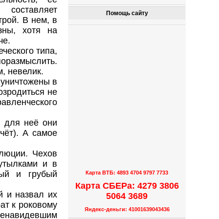
 составляет
Помощь сайту
рой. В нем, в
зны, хотя на
че.
ческого типа,
оразмыслить.
, невелик.
 уничтожены в
озродиться не
равленческого
, для неё они
чёт). А самое
олюции. Чехов
бутылками и в
ный и грубый
Карта ВТБ: 4893 4704 9797 7733
Карта СБЕРа: 4279 3806
й и назвал их
5064 3689
ат к роковому
Яндекс-деньги: 41001639043436
 ненавидевшим