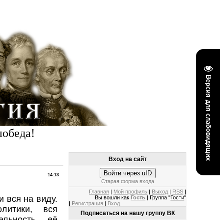
Версия для слабовидящих
победа!
Вход на сайт
Войти через uID
14:13
Старая форма входа
Главная
|
Мой профиль
|
Выход
|
RSS
|
 вся на виду.
Вы вошли как
Гость
| Группа "
Гости
"
|
Регистрация
|
Вход
литики, вся
Подписаться на нашу группу ВК
ельность, её