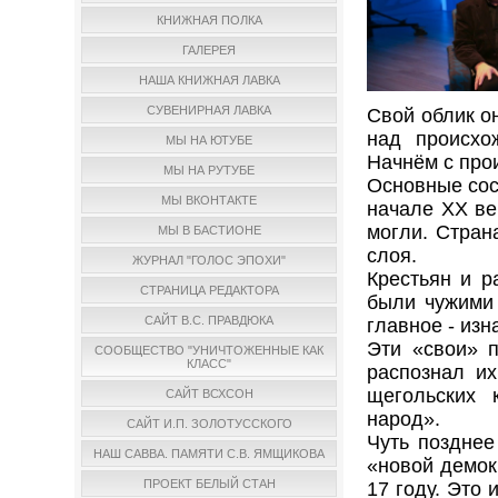
КНИЖНАЯ ПОЛКА
ГАЛЕРЕЯ
НАША КНИЖНАЯ ЛАВКА
СУВЕНИРНАЯ ЛАВКА
Свой облик о
над происхо
МЫ НА ЮТУБЕ
Начнём с про
МЫ НА РУТУБЕ
Основные сос
МЫ ВКОНТАКТЕ
начале ХХ ве
могли. Стран
МЫ В БАСТИОНЕ
слоя.
ЖУРНАЛ "ГОЛОС ЭПОХИ"
Крестьян и р
СТРАНИЦА РЕДАКТОРА
были чужими 
САЙТ В.С. ПРАВДЮКА
главное - изн
Эти «свои» п
СООБЩЕСТВО "УНИЧТОЖЕННЫЕ КАК
КЛАСС"
распознал их
щегольских 
САЙТ ВСХСОН
народ».
САЙТ И.П. ЗОЛОТУССКОГО
Чуть позднее
НАШ САВВА. ПАМЯТИ С.В. ЯМЩИКОВА
«новой демок
ПРОЕКТ БЕЛЫЙ СТАН
17 году. Это