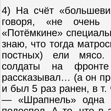
4) На счёт «большеви
говоря, «не очень 
«Потёмкине» специальн
знаю, что тогда матро
постных) ели мясо.
солдаты на фрон
рассказывал… (а он пр
и был 5 раз ранен, в т.
— «Шрапнель» одна б
подоспел. А то, что в