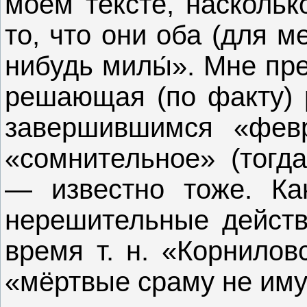
моём тексте, наскольк
то, что они оба (для м
нибудь милы́». Мне пр
решающая (по факту) р
завершившимся «февр
«сомнительное» (тогд
— известно тоже. Ка
нерешительные действ
время т. н. «Корнилов
«мёртвые сраму не иму