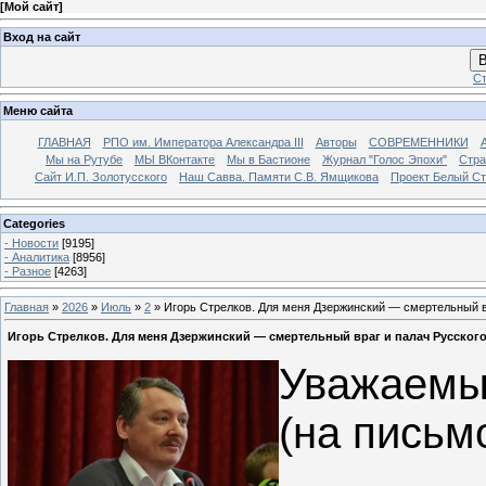
[
Мой сайт
]
Вход на сайт
В
Ст
Меню сайта
ГЛАВНАЯ
РПО им. Императора Александра III
Авторы
СОВРЕМЕННИКИ
Мы на Рутубе
МЫ ВКонтакте
Мы в Бастионе
Журнал "Голос Эпохи"
Стра
Сайт И.П. Золотусского
Наш Савва. Памяти С.В. Ямщикова
Проект Белый С
Categories
- Новости
[9195]
- Аналитика
[8956]
- Разное
[4263]
Главная
»
2026
»
Июль
»
2
» Игорь Стрелков. Для меня Дзержинский — смертельный в
Игорь Стрелков. Для меня Дзержинский — смертельный враг и палач Русског
Уважаемы
(на письмо