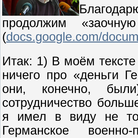
Благода
продолжим «заочн
(
docs.google.com/docume
Итак: 1) В моём текст
ничего про «деньги Ге
они, конечно, был
сотрудничество больш
я имел в виду не то
Германское военно-п