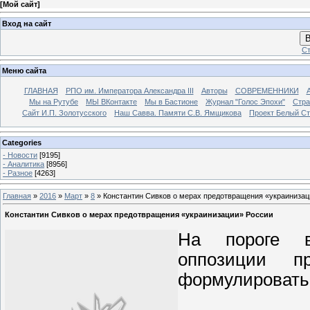
[
Мой сайт
]
Вход на сайт
В
Ст
Меню сайта
ГЛАВНАЯ
РПО им. Императора Александра III
Авторы
СОВРЕМЕННИКИ
Мы на Рутубе
МЫ ВКонтакте
Мы в Бастионе
Журнал "Голос Эпохи"
Стра
Сайт И.П. Золотусского
Наш Савва. Памяти С.В. Ямщикова
Проект Белый С
Categories
- Новости
[9195]
- Аналитика
[8956]
- Разное
[4263]
Главная
»
2016
»
Март
»
8
» Константин Сивков о мерах предотвращения «украинизац
Константин Сивков о мерах предотвращения «украинизации» России
На пороге во
оппозиции п
формулировать 