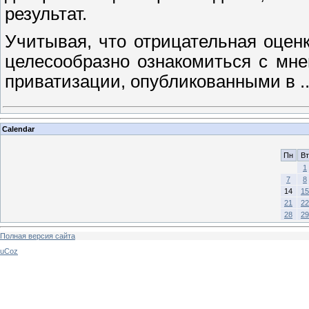
результат.
Учитывая, что отрицательная оце
целесообразно ознакомиться с мне
приватизации, опубликованными в
.
Calendar
Пн
Вт
1
7
8
14
15
21
22
28
29
Полная версия сайта
uCoz