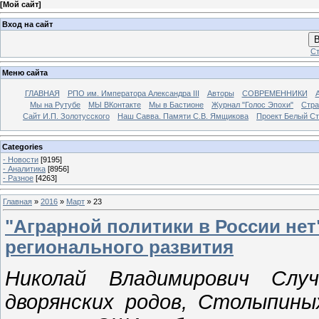
[
Мой сайт
]
Вход на сайт
В
Ст
Меню сайта
ГЛАВНАЯ
РПО им. Императора Александра III
Авторы
СОВРЕМЕННИКИ
Мы на Рутубе
МЫ ВКонтакте
Мы в Бастионе
Журнал "Голос Эпохи"
Стра
Сайт И.П. Золотусского
Наш Савва. Памяти С.В. Ямщикова
Проект Белый С
Categories
- Новости
[9195]
- Аналитика
[8956]
- Разное
[4263]
Главная
»
2016
»
Март
»
23
"Аграрной политики в России нет
регионального развития
Николай Владимирович Слу
дворянских родов, Столыпины