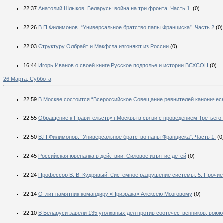
22:37
Анатолий Шлыков. Беларусь: война на три фронта. Часть 1.
(0)
22:26
В.П.Филимонов. “Универсальное братство папы Франциска”. Часть 2
(0)
22:03
Структуру Олбрайт и Макфола изгоняют из России
(0)
16:44
Игорь Иванов о своей книге Русское подполье и истории ВСХСОН
(0)
26 Марта, Суббота
22:59
В Москве состоится “Всероссийское Совещание ревнителей каноничес
22:55
Обращение к Правительству г.Москвы в связи с проведением Третьег
22:50
В.П.Филимонов. “Универсальное братство папы Франциска”. Часть 1.
(0
22:45
Российская ювеналка в действии. Силовое изъятие детей
(0)
22:24
Профессор В. В. Кудрявый. Системное разрушение системы. 5. Прочие
22:14
Отлит памятник командиру «Призрака» Алексею Мозговому
(0)
22:10
В Беларуси завели 135 уголовных дел против соотечественников, вою