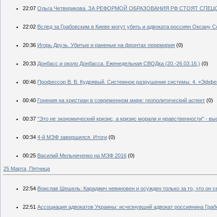
22:07
Ольга Четверикова. ЗА РЕФОРМОЙ ОБРАЗОВАНИЯ РФ СТОЯТ СПЕ
22:02
Вслед за Грабовским в Киеве могут убить и адвоката россиян Оксану 
20:36
Игорь Друзь. Убитые и раненые на фронтах перемирия
(0)
20:33
Донбасс и около Донбасса. Еженедельная СВОДка (20.-26.03.16.)
(0)
00:46
Профессор В. В. Кудрявый. Системное разрушение системы. 4. «Эффе
00:40
Гонения на христиан в современном мире: геополитический аспект
(0)
00:37
"Это не экономический кризис, а кризис морали и нравственности" - 
00:34
4-й МЭФ завершился. Итоги
(0)
00:25
Василий Мельниченко на МЭФ 2016
(0)
25 Марта, Пятница
22:54
Воислав Шешель: Караджич невиновен и осужден только за то, что он с
22:51
Ассоциация адвокатов Украины: исчезнувший адвокат россиянина Граб