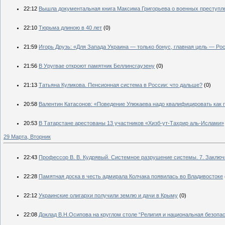
22:12
Вышла документальная книга Максима Григорьева о военных преступл
22:10
Тюрьма длиною в 40 лет
(0)
21:59
Игорь Друзь: «Для Запада Украина — только бонус, главная цель — Ро
21:56
В Уругвае откроют памятник Беллинсгаузену
(0)
21:13
Татьяна Куликова. Пенсионная система в России: что дальше?
(0)
20:58
Валентин Катасонов: «Поведение Улюкаева надо квалифицировать как 
20:53
В Татарстане арестованы 13 участников «Хизб-ут-Тахрир аль-Ислами»
29 Марта, Вторник
22:43
Профессор В. В. Кудрявый. Системное разрушение системы. 7. Заключ
22:28
Памятная доска в честь адмирала Колчака появилась во Владивостоке
22:12
Украинские олигархи получили землю и дачи в Крыму
(0)
22:08
Доклад В.Н.Осипова на круглом столе “Религия и национальная безопа