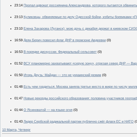
23:14
Пропал адвокат россиянина Александрова, которого пытаются обвинить
23:13
Куликовцы, обвиняемые по делу Одесской бойни, избиты боевиками «П
23:10
Елена Захарова (Луганск): мою дочь с декабря держат в киевском СИЗ
16:59
Деян Берич повесил флаг ДНР в промзоне Авдеевки
(0)
16:53
В порядке дискуссии. Федеральный сельсовет
(0)
01:52
ВСУ планомерно захватывают «серую зону», отрезая север ДНР — Вар
01:50
Игорь Друзь: Майдан — это не украинский режим
(0)
01:48
Есть чем гордиться: Москва заняла третье место в мире по числу мил
01:47
Новые рекорды российского образования: половина участников географ
01:44
О Ясиноватой — на языке огня
(0)
01:43
Лидер Сербской радикальной партии публично сжёг флаги ЕС и НАТО
(
10 Марта, Четверг