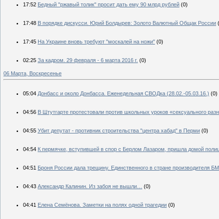
17:52
Бедный "ржавый толик" просит дать ему 90 млрд рублей
(0)
17:48
В порядке дискусси. Юрий Болдырев: Золото Валютный Общак России
17:45
На Украине вновь требуют "москалей на ножи"
(0)
02:25
За кадром. 29 февраля - 6 марта 2016 г.
(0)
06 Марта, Воскресенье
05:04
Донбасс и около Донбасса. Еженедельная СВОДка (28.02.-05.03.16.)
(0)
04:56
В Штутгарте протестовали против школьных уроков «сексуального раз
04:55
Убит депутат - противник строительства "центра хабад" в Перми
(0)
04:54
К пермячке, вступившей в спор с Берлом Лазаром, пришла домой поли
04:51
Броня России дала трещину. Единственного в стране производителя Б
04:43
Александр Калинин. Из забоя не вышли…
(0)
04:41
Елена Семёнова. Заметки на полях одной трагедии
(0)