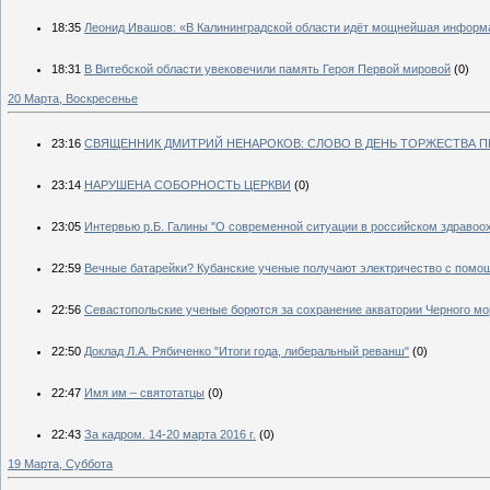
18:35
Леонид Ивашов: «В Калининградской области идёт мощнейшая информ
18:31
В Витебской области увековечили память Героя Первой мировой
(0)
20 Марта, Воскресенье
23:16
СВЯЩЕННИК ДМИТРИЙ НЕНАРОКОВ: СЛОВО В ДЕНЬ ТОРЖЕСТВА ПРА
23:14
НАРУШЕНА СОБОРНОСТЬ ЦЕРКВИ
(0)
23:05
Интервью р.Б. Галины "О современной ситуации в российском здравоо
22:59
Вечные батарейки? Кубанские ученые получают электричество с помо
22:56
Севастопольские ученые борются за сохранение акватории Черного мо
22:50
Доклад Л.А. Рябиченко "Итоги года, либеральный реванш"
(0)
22:47
Имя им – святотатцы
(0)
22:43
За кадром. 14-20 марта 2016 г.
(0)
19 Марта, Суббота