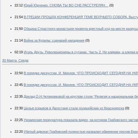
22:12
Юрий Юрченко. СНОВА ТЫ ВО СНЕ РАССТРЕЛЯН…
(0)
21:54
В ГРЕЦИИ ПРОШЛА КОНФЕРЕНЦИЯ ТЕМЕ ВОЛЧЬЕГО СОБОРА. Выступи
21:50
Община Страстного монастыря провела крестный ход на месте разруш
21:14
Война за Курилы: сценарий нападения
(0)
02:19
Игорь Друзь. Революционеры в сутанах. Часть 2. Не клирики, а клерки
30 Марта, Среда
22:50
В порядке дискуссии. И. Михеев. ЧТО ПРОИСХОДИТ СЕГОДНЯ НА УКР
22:45
В порядке дискуссии. И. Михеев. ЧТО ПРОИСХОДИТ СЕГОДНЯ НА УКР
22:35
Доклад О.Н.Четвериковой на круглом столе “Религия и национальная б
22:30
Целью взрывов в Дагестане стали полицейские из Красноярска
(0)
22:25
Украинская прокуратура показала видео, на котором Грабовского заст
22:20
Убитый адвокат Грабовский полностью развалил обвинение против Еро