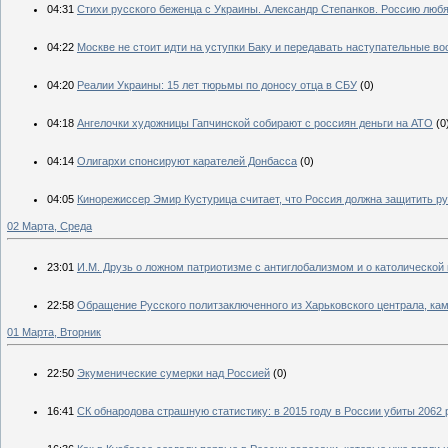
04:31
Стихи русского беженца с Украины. Александр Степанков. Россию любят
04:22
Москве не стоит идти на уступки Баку и передавать наступательные в
04:20
Реалии Украины: 15 лет тюрьмы по доносу отца в СБУ
(0)
04:18
Ангелочки художницы Гапчинской собирают с россиян деньги на АТО
(0
04:14
Олигархи спонсируют карателей Донбасса
(0)
04:05
Кинорежиссер Эмир Кустурица считает, что Россия должна защитить ру
02 Марта, Среда
23:01
И.М. Друзь о ложном патриотизме с антиглобализмом и о католической
22:58
Обращение Русского политзаключенного из Харьковского централа, ка
01 Марта, Вторник
22:50
Экуменические сумерки над Россией
(0)
16:41
СК обнародова страшную статистику: в 2015 году в России убиты 2062 ре