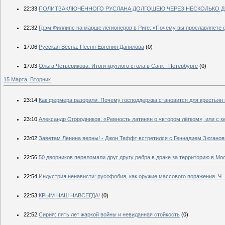
22:33
ПОЛИТЗАКЛЮЧЁННОГО РУСЛАНА ДОЛГОШЕЮ ЧЕРЕЗ НЕСКОЛЬКО Д
22:32
Грэм Филлипс на марше легионеров в Риге: «Почему вы прославляет
17:06
Русская Весна. Песня Евгения Данилова
(0)
17:03
Ольга Четверикова. Итоги круглого стола в Санкт-Петербурге
(0)
15 Марта, Вторник
23:14
Как фермера разорили. Почему господдержка становится для крестьян
23:10
Александр Огородников. «Ревность латинян о «втором лёгком», или с к
23:02
Заветам Ленина верны! - Джон Теффт встретился с Геннадием Зюгано
22:56
50 дворников переломали друг другу ребра в драке за территорию в Мо
22:54
Индустрия ненависти: русофобия, как оружие массового поражения. Ч. 
22:53
КРЫМ НАШ НАВСЕГДА!
(0)
22:52
Сирия: пять лет жаркой войны и невиданная стойкость
(0)