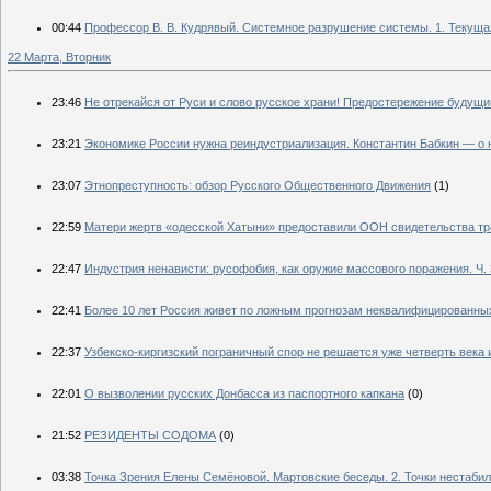
00:44
Профессор В. В. Кудрявый. Системное разрушение системы. 1. Текущ
22 Марта, Вторник
23:46
Не отрекайся от Руси и слово русское храни! Предостережение будущи
23:21
Экономике России нужна реиндустриализация. Константин Бабкин — о 
23:07
Этнопреступность: обзор Русского Общественного Движения
(1)
22:59
Матери жертв «одесской Хатыни» предоставили ООН свидетельства тр
22:47
Индустрия ненависти: русофобия, как оружие массового поражения. Ч. 
22:41
Более 10 лет Россия живет по ложным прогнозам неквалифицированны
22:37
Узбекско-киргизский пограничный спор не решается уже четверть века
22:01
О вызволении русских Донбасса из паспортного капкана
(0)
21:52
РЕЗИДЕНТЫ СОДОМА
(0)
03:38
Точка Зрения Елены Семёновой. Мартовские беседы. 2. Точки нестаби