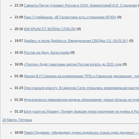
21:19
Саманта Пауэр угрожает России в ООН. Комментарий И.И. Стрелкова
21:09
Раис Сулейманов. «В Татарстане есть сторонники ИГИЛ»
(0)
20:16
КАК КРЫМ ОТ ВОЙНЫ СПАСЛИ
(0)
19:57
Донбасс и около Донбасса. Еженедельная СВОДка (13.-19.03.16.)
(0)
16:15
Ростов-на-Дону. Катастрофа
(0)
16:05
«Тополь» будет ракетным щитом России вплоть до 2021 года
(0)
01:38
Доклад В.П.Семенко на конференции "РПЦ и Гаванская декларация - по
01:23
Они спасали красоту. В Царском Селе открылась мемориальная масте
01:20
Фурсенковско-ливановская модель образования: умные больше не нужн
01:10
Батя ушел на Украину. Почему бывшие герои ополчения не нужны в Ро
18 Марта, Пятница
18:58
Павел Грудинин: «Медведеву нужно подписать только один документ 