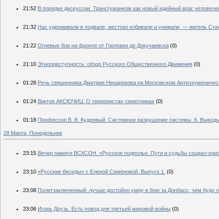
21:52
В порядке дискуссии. Трансгуманизм как новый идейный враг человече
21:32
Нас удерживали в подвале, жестоко избивали и унижали, — житель Ста
21:22
Огневые бои на фронте от Горловки до Докучаевска
(0)
21:10
Этнопреступность: обзор Русского Общественного Движения
(0)
01:28
Речь священника Дмитрия Ненарокова на Московском Антиэкуменическ
01:24
Виктор АКСЮЧИЦ. О террористах-смертниках
(0)
01:18
Профессор В. В. Кудрявый. Системное разрушение системы. 6. Выводы
28 Марта, Понедельник
23:15
Вечер памяти ВСХСОН. «Русское подполье. Пути и судьбы социал-хри
23:10
«Русские беседы» с Еленой Семёновой. Выпуск 1.
(0)
23:08
Политзаключенный: лучше достойно умру в бою за Донбасс, чем буду г
23:06
Игорь Друзь. Есть повод для третьей мировой войны
(0)