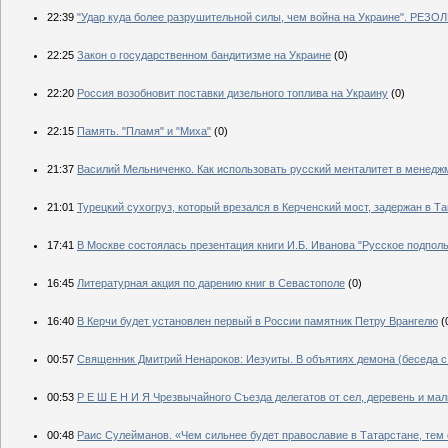
22:39
"Удар куда более разрушительной силы, чем война на Украине". РЕ
22:25
Закон о государственном бандитизме на Украине
(0)
22:20
Россия возобновит поставки дизельного топлива на Украину
(0)
22:15
Память. "Пламя" и "Миха"
(0)
21:37
Василий Мельниченко. Как использовать русский менталитет в менедж
21:01
Турецкий сухогруз, который врезался в Керченский мост, задержан в Та
17:41
В Москве состоялась презентация книги И.Б. Иванова "Русское подполь
16:45
Литературная акция по дарению книг в Севастополе
(0)
16:40
В Керчи будет установлен первый в России памятник Петру Врангелю
(
00:57
Священник Дмитрий Ненароков: Иезуиты. В объятиях демона (беседа с
00:53
Р Е Ш Е Н И Я Чрезвычайного Съезда делегатов от сел, деревень 
00:48
Раис Сулейманов. «Чем сильнее будет православие в Татарстане, тем 