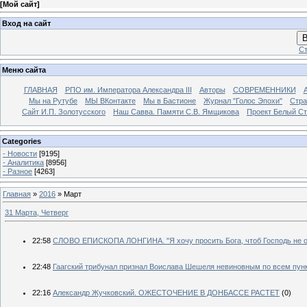
[
Мой сайт
]
Вход на сайт
В
Ст
Меню сайта
ГЛАВНАЯ
РПО им. Императора Александра III
Авторы
СОВРЕМЕННИКИ
Мы на Рутубе
МЫ ВКонтакте
Мы в Бастионе
Журнал "Голос Эпохи"
Стра
Сайт И.П. Золотусского
Наш Савва. Памяти С.В. Ямщикова
Проект Белый С
Categories
- Новости
[9195]
- Аналитика
[8956]
- Разное
[4263]
Главная
»
2016
»
Март
31 Марта, Четверг
22:58
СЛОВО ЕПИСКОПА ЛОНГИНА. "Я хочу просить Бога, чтоб Господь не от
22:48
Гаагский трибунал признал Воислава Шешеля невиновным по всем пун
22:16
Александр Жучковский. ОЖЕСТОЧЕНИЕ В ДОНБАССЕ РАСТЕТ
(0)