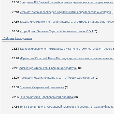
22:50
Гражданин РФ Евгений Киселёв призвал украинские власти арестовыват
22:48
Украина: пытки и беспредел над пленными, свидетельства очевидцев
(
17:39
Владимир Семенко. Понты понтификата. О встрече в Гаване и не только
03:34
Игорь Друзь. Зарево «Одесской Хатыни» в стенах ООН
(0)
07 Марта, Понедельник
23:33
Здравоохранение: оптимизировать уже нечего. Эксперты бьют тревогу
23:28
«Прилетел 93-летний Генри Киссинджер - и мы опять остановили наступ
23:11
Александр Степанков. Прощай, литература?
(0)
23:09
Президент Чехии: не нужно платить Турции за мигрантов
(0)
23:08
Причины Февральской революции
(0)
23:06
Они привезли в Европарламент свастики
(0)
17:54
Точка Зрения Елены Семёновой. Мартовские беседы. 1. Сценарий русс