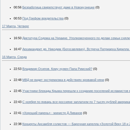
00:56
Безработица свирепствует даже в Новокузнецке
(0)
00:53
Под Грефом вредительства
(0)
17 Марта, Четверг
16:50
Диктатура Содома на Украине. Уполномоченного по делам семьи сняли 
16:47
Архимандрит др. Никодим (Богосавлевич). Встреча Патриарха Кирилла
16 Марта, Среда
22:53
Владимир Осипов. Кому нужен Папа Римский?
(0)
22:48
МВД не видит экстремизма в действиях кровавой няни
(0)
22:45
Участники блокады Крыма перешли к созданию поселений исламистов 
22:43
С ноября по январь все россияне заплатили по 7 тысяч рублей америк
22:41
«Хороший парень» - министр Д.Ливанов
(0)
22:38
Концерты Ансамбля солистов — Барочная капелла «Золотой Век» 18 и 2