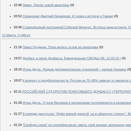
22:48
Ливия. Пролог новой авантюры
(0)
03:53
Священник Дмитрий Ненароков. И снова о встрече в Гаване
(0)
03:49
Ставрофорный протоиерей Срболюб Милетич. Встреча ради встречи. О
12 Марта, Суббота
21:16
Павел Грудинин. Пора менять ослов на переправе
(0)
19:57
Донбасс и около Донбасса. Еженедельная СВОДка (06.-12.03.16.)
(0)
18:10
Игорь Друзь. Разрыв дипломатических отношений – разрыв Украины
(0
18:07
К вопросу о продбезопасности. Россия на 70–90% зависит от импорта 
02:11
РОССИЙСКИЙ СУД ПРОТИВ ПОМОГАВШЕГО ДОНБАССУ «ТЕРРОРИС
01:28
Игорь Друзь. О роли Ватикана в организации госпереворота и разжиган
01:27
В порядке дискуссии. "Идём верной дорогой, но в обратную сторону".
01:24
"Свобода слова" по-цукерберговски: иметь своё мнение запрещено да