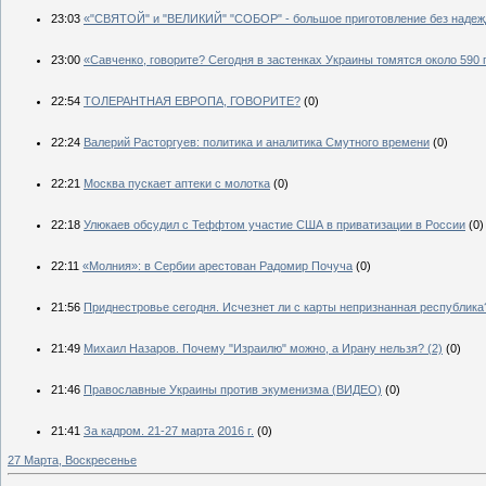
23:03
«"СВЯТОЙ" и "ВЕЛИКИЙ" "СОБОР" - большое приготовление без надежд
23:00
«Савченко, говорите? Сегодня в застенках Украины томятся около 590
22:54
ТОЛЕРАНТНАЯ ЕВРОПА, ГОВОРИТЕ?
(0)
22:24
Валерий Расторгуев: политика и аналитика Смутного времени
(0)
22:21
Москва пускает аптеки с молотка
(0)
22:18
Улюкаев обсудил с Теффтом участие США в приватизации в России
(0)
22:11
«Молния»: в Сербии арестован Радомир Почуча
(0)
21:56
Приднестровье сегодня. Исчезнет ли с карты непризнанная республика
21:49
Михаил Назаров. Почему "Израилю" можно, а Ирану нельзя? (2)
(0)
21:46
Православные Украины против экуменизма (ВИДЕО)
(0)
21:41
За кадром. 21-27 марта 2016 г.
(0)
27 Марта, Воскресенье