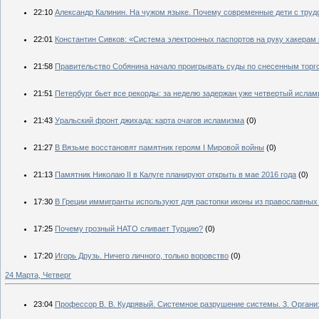
22:10
Александр Калинин. На чужом языке. Почему современные дети с тру
22:01
Константин Сивков: «Система электронных паспортов на руку хакерам
21:58
Правительство Собянина начало проигрывать суды по снесенным торг
21:51
Петербург бьет все рекорды: за неделю задержан уже четвертый ислам
21:43
Уральский фронт джихада: карта очагов исламизма
(0)
21:27
В Вязьме восстановят памятник героям I Мировой войны
(0)
21:13
Памятник Николаю II в Калуге планируют открыть в мае 2016 года
(0)
17:30
В Греции иммигранты используют для растопки иконы из православных 
17:25
Почему грозный НАТО сливает Турцию?
(0)
17:20
Игорь Друзь. Ничего личного, только воровство
(0)
24 Марта, Четверг
23:04
Профессор В. В. Кудрявый. Системное разрушение системы. 3. Органи