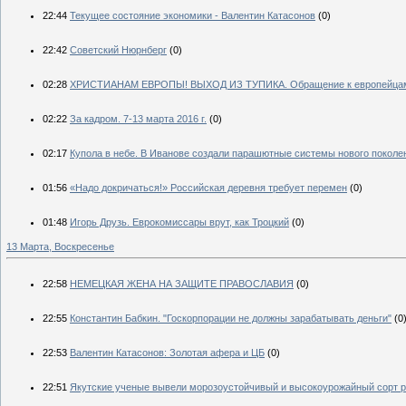
22:44
Текущее состояние экономики - Валентин Катасонов
(0)
22:42
Советский Нюрнберг
(0)
02:28
ХРИСТИАНАМ ЕВРОПЫ! ВЫХОД ИЗ ТУПИКА. Обращение к европейцам 
02:22
За кадром. 7-13 марта 2016 г.
(0)
02:17
Купола в небе. В Иванове создали парашютные системы нового поколе
01:56
«Надо докричаться!» Российская деревня требует перемен
(0)
01:48
Игорь Друзь. Еврокомиссары врут, как Троцкий
(0)
13 Марта, Воскресенье
22:58
НЕМЕЦКАЯ ЖЕНА НА ЗАЩИТЕ ПРАВОСЛАВИЯ
(0)
22:55
Константин Бабкин. "Госкорпорации не должны зарабатывать деньги"
(0
22:53
Валентин Катасонов: Золотая афера и ЦБ
(0)
22:51
Якутские ученые вывели морозоустойчивый и высокоурожайный сорт 