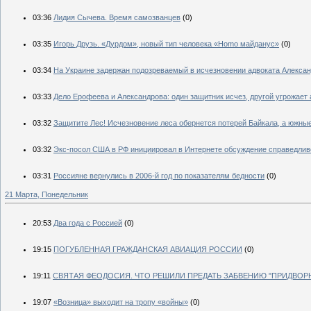
03:36
Лидия Сычева. Время самозванцев
(0)
03:35
Игорь Друзь. «Дурдом», новый тип человека «Homo майданус»
(0)
03:34
На Украине задержан подозреваемый в исчезновении адвоката Алекса
03:33
Дело Ерофеева и Александрова: один защитник исчез, другой угрожает 
03:32
Защитите Лес! Исчезновение леса обернется потерей Байкала, а южны
03:32
Экс-посол США в РФ инициировал в Интернете обсуждение справедлив
03:31
Россияне вернулись в 2006-й год по показателям бедности
(0)
21 Марта, Понедельник
20:53
Два года с Россией
(0)
19:15
ПОГУБЛЕННАЯ ГРАЖДАНСКАЯ АВИАЦИЯ РОССИИ
(0)
19:11
СВЯТАЯ ФЕОДОСИЯ. ЧТО РЕШИЛИ ПРЕДАТЬ ЗАБВЕНИЮ "ПРИДВОР
19:07
«Возница» выходит на тропу «войны»
(0)