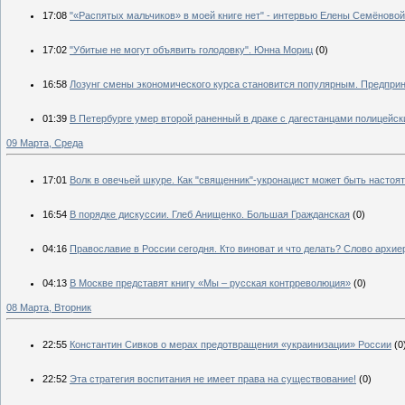
17:08
"«Распятых мальчиков» в моей книге нет" - интервью Елены Семёново
17:02
"Убитые не могут объявить голодовку". Юнна Мориц
(0)
16:58
Лозунг смены экономического курса становится популярным. Предпри
01:39
В Петербурге умер второй раненный в драке с дагестанцами полицейск
09 Марта, Среда
17:01
Волк в овечьей шкуре. Как "священник"-укронацист может быть насто
16:54
В порядке дискуссии. Глеб Анищенко. Большая Гражданская
(0)
04:16
Православие в России сегодня. Кто виноват и что делать? Слово архие
04:13
В Москве представят книгу «Мы – русская контрреволюция»
(0)
08 Марта, Вторник
22:55
Константин Сивков о мерах предотвращения «украинизации» России
(0
22:52
Эта стратегия воспитания не имеет права на существование!
(0)