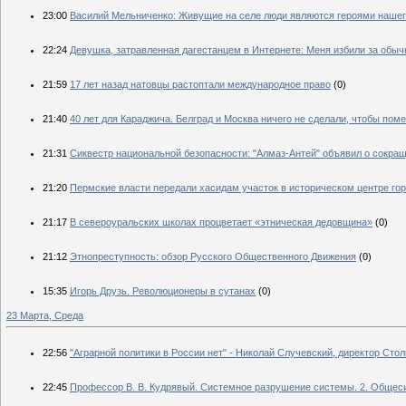
23:00
Василий Мельниченко: Живущие на селе люди являются героями наше
22:24
Девушка, затравленная дагестанцем в Интернете: Меня избили за обыч
21:59
17 лет назад натовцы растоптали международное право
(0)
21:40
40 лет для Караджича. Белград и Москва ничего не сделали, чтобы по
21:31
Сиквестр национальной безопасности: "Алмаз-Антей" объявил о сокра
21:20
Пермские власти передали хасидам участок в историческом центре го
21:17
В североуральских школах процветает «этническая дедовщина»
(0)
21:12
Этнопреступность: обзор Русского Общественного Движения
(0)
15:35
Игорь Друзь. Революционеры в сутанах
(0)
23 Марта, Среда
22:56
"Аграрной политики в России нет" - Николай Случевский, директор Сто
22:45
Профессор В. В. Кудрявый. Системное разрушение системы. 2. Обще