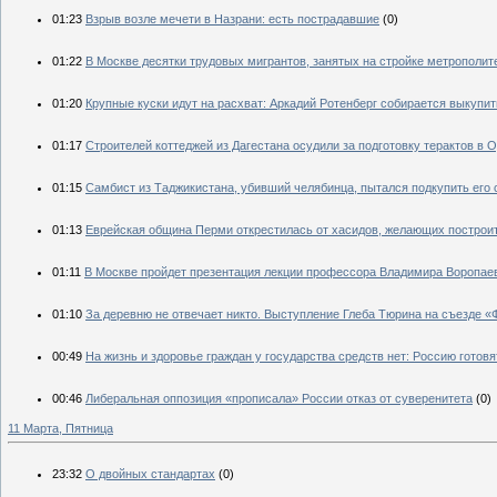
01:23
Взрыв возле мечети в Назрани: есть пострадавшие
(0)
01:22
В Москве десятки трудовых мигрантов, занятых на стройке метрополит
01:20
Крупные куски идут на расхват: Аркадий Ротенберг собирается выкупи
01:17
Строителей коттеджей из Дагестана осудили за подготовку терактов в 
01:15
Самбист из Таджикистана, убивший челябинца, пытался подкупить его
01:13
Еврейская община Перми открестилась от хасидов, желающих построит
01:11
В Москве пройдет презентация лекции профессора Владимира Воропае
01:10
За деревню не отвечает никто. Выступление Глеба Тюрина на съезде «
00:49
На жизнь и здоровье граждан у государства средств нет: Россию готов
00:46
Либеральная оппозиция «прописала» России отказ от суверенитета
(0)
11 Марта, Пятница
23:32
О двойных стандартах
(0)