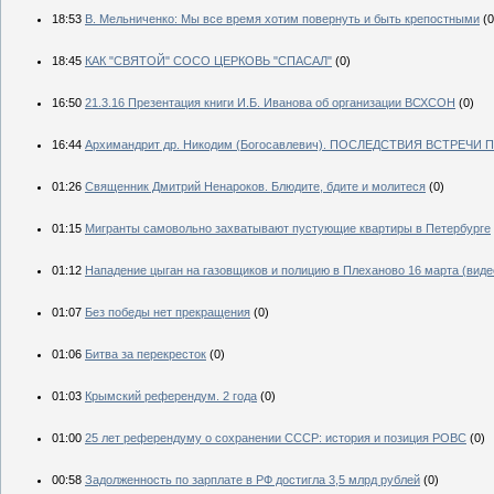
18:53
В. Мельниченко: Мы все время хотим повернуть и быть крепостными
(0
18:45
КАК "СВЯТОЙ" СОСО ЦЕРКОВЬ "СПАСАЛ"
(0)
16:50
21.3.16 Презентация книги И.Б. Иванова об организации ВСХСОН
(0)
16:44
Архимандрит др. Никодим (Богосавлевич). ПОСЛЕДСТВИЯ ВСТРЕЧ
01:26
Священник Дмитрий Ненароков. Блюдите, бдите и молитеся
(0)
01:15
Мигранты самовольно захватывают пустующие квартиры в Петербурге
01:12
Нападение цыган на газовщиков и полицию в Плеханово 16 марта (виде
01:07
Без победы нет прекращения
(0)
01:06
Битва за перекресток
(0)
01:03
Крымский референдум. 2 года
(0)
01:00
25 лет референдуму о сохранении СССР: история и позиция РОВС
(0)
00:58
Задолженность по зарплате в РФ достигла 3,5 млрд рублей
(0)