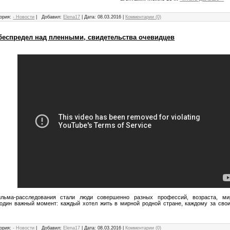
ория:
- Новости
|
Добавил:
Elena17
|
Дата:
08.03.2016
|
Комментарии (0)
 беспредел над пленными, свидетельства очевидцев
льма-расследования стали люди совершенно разных профессий, возраста, мир
один важный момент: каждый хотел жить в мирной родной стране, каждому за сво
ория:
- Новости
|
Добавил:
Elena17
|
Дата:
08.03.2016
|
Комментарии (0)