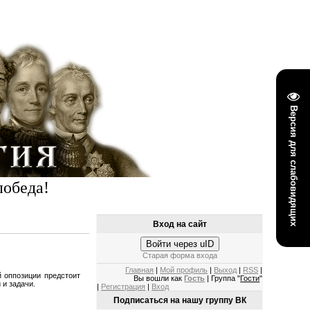
Версия для слабовидящих
победа!
Вход на сайт
Войти через uID
Старая форма входа
Главная
|
Мой профиль
|
Выход
|
RSS
|
 оппозиции предстоит
Вы вошли как
Гость
| Группа "
Гости
"
 и задачи.
|
Регистрация
|
Вход
Подписаться на нашу группу ВК