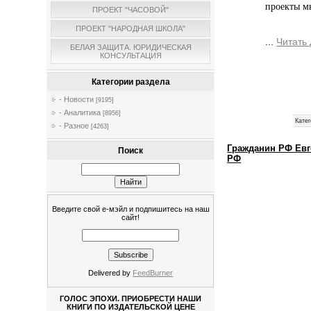
проекты мы
ПРОЕКТ "ЧАСОВОЙ"
ПРОЕКТ "НАРОДНАЯ ШКОЛА"
...
Читать
БЕЛАЯ ЗАЩИТА. ЮРИДИЧЕСКАЯ
КОНСУЛЬТАЦИЯ
Категории раздела
- Новости
[9195]
- Аналитика
[8956]
Катег
- Разное
[4263]
Гражданин РФ Евг
Поиск
РФ
Введите свой е-мэйл и подпишитесь на наш
сайт!
Delivered by
FeedBurner
ГОЛОС ЭПОХИ. ПРИОБРЕСТИ НАШИ
КНИГИ ПО ИЗДАТЕЛЬСКОЙ ЦЕНЕ