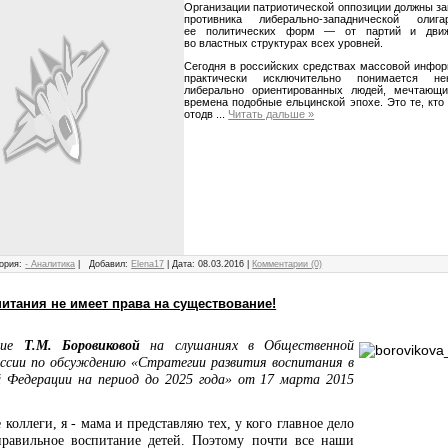
Организации патриотической оппозиции должны за
противника либерально-западнической оли
ее политических форм — от партий и движ
во властных структурах всех уровней.
Сегодня в российских средствах массовой инфор
практически исключительно понимается не
либерально ориентированных людей, мечтающ
времена подобные ельцинской эпохе. Это те, кто
отодв
...
Читать дальше »
ория:
- Аналитика
|
Добавил:
Elena17
|
Дата:
08.03.2016
|
Комментарии (0)
питания не имеет права на существование!
ние
Т.М. Боровиковой
на слушаниях в Общественной
ссии по обсуждению «Стратегии развития воспитания в
й Федерации на период до 2025 года» от 17 марта 2015
коллеги, я - мама и представляю тех, у кого главное дело
равильное воспитание детей. Поэтому почти все наши