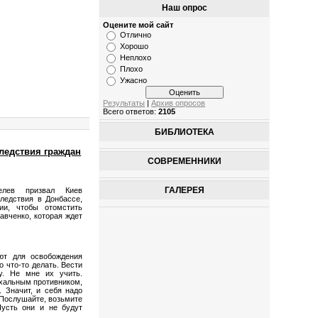
Наш опрос
Оцените мой сайт
Отлично
Хорошо
Неплохо
Плохо
Ужасно
Результаты
|
Архив опросов
Всего ответов:
2105
БИБЛИОТЕКА
следствия граждан
СОВРЕМЕННИКИ
ГАЛЕРЕЯ
лев призвал Киев
ледствия в Донбассе,
ии, чтобы отомстить
авченко, которая ждет
ют для освобождения
о что-то делать. Вести
у. Не мне их учить.
ахальным противником,
. Значит, и себя надо
 Послушайте, возьмите
Пусть они и не будут