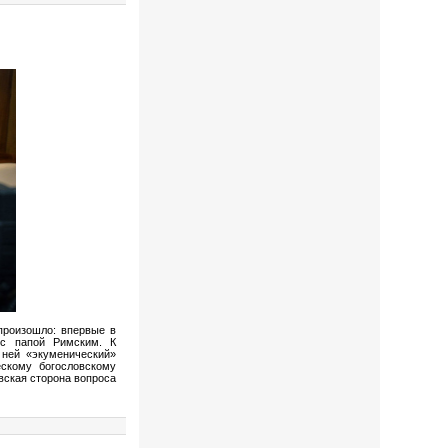
произошло: впервые в
 с папой Римским. К
ней «экуменический»
ескому богословскому
овская сторона вопроса