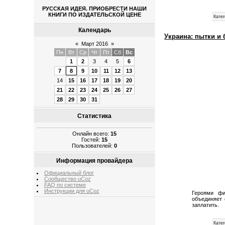
РУССКАЯ ИДЕЯ. ПРИОБРЕСТИ НАШИ
КНИГИ ПО ИЗДАТЕЛЬСКОЙ ЦЕНЕ
Катег
Календарь
Украина: пытки и
«
Март 2016
»
Пн
Вт
Ср
Чт
Пт
Сб
Вс
1
2
3
4
5
6
7
8
9
10
11
12
13
14
15
16
17
18
19
20
21
22
23
24
25
26
27
28
29
30
31
Статистика
Онлайн всего:
15
Гостей:
15
Пользователей:
0
Информация провайдера
Официальный блог
Сообщество uCoz
FAQ по системе
Инструкции для uCoz
Героями фи
объединяет 
заплатить.
Катег