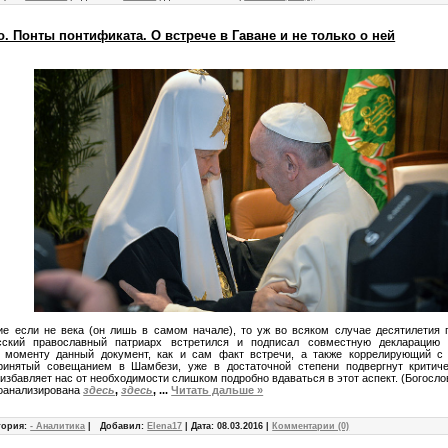
 Понты понтификата. О встрече в Гаване и не только о ней
ие если не века (он лишь в самом начале), то уж во всяком случае десятилетия 
сский православный патриарх встретился и подписал совместную декларацию
 моменту данный документ, как и сам факт встречи, а также коррелирующий с 
принятый совещанием в Шамбези, уже в достаточной степени подвергнут критич
 избавляет нас от необходимости слишком подробно вдаваться в этот аспект. (Богосл
оанализирована
здесь
,
здесь
,
...
Читать дальше »
гория:
- Аналитика
|
Добавил:
Elena17
|
Дата:
08.03.2016
|
Комментарии (0)