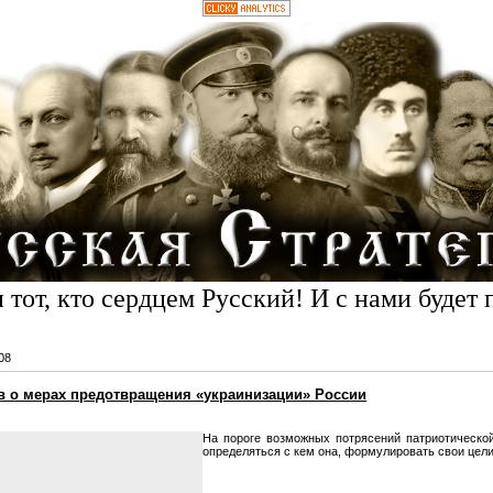
 тот, кто сердцем Русский! И с нами будет 
08
в о мерах предотвращения «украинизации» России
На пороге возможных потрясений патриотической
определяться с кем она, формулировать свои цели