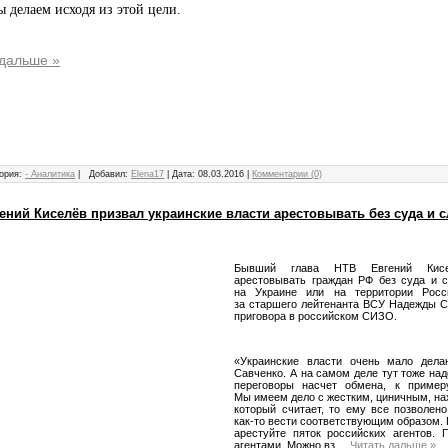
 делаем исходя из этой цели.
 дальше »
ория:
- Аналитика
|
Добавил:
Elena17
|
Дата:
08.03.2016
|
Комментарии (0)
ений Киселёв призвал украинские власти арестовывать без суда и 
Бывший глава НТВ Евгений Кисе
арестовывать граждан РФ без суда и с
на Украине или на территории Росс
за старшего лейтенанта ВСУ Надежды С
приговора в российском СИЗО.
«Украинские власти очень мало дела
Савченко. А на самом деле тут тоже над
переговоры насчет обмена, к пример
Мы имеем дело с жестким, циничным, н
который считает, то ему все позволено
как-то вести соответствующим образом.
арестуйте пяток российских агентов. 
агентами. Можно вз
...
Читать дальше »