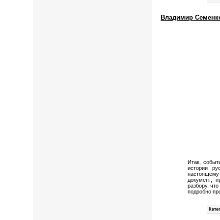
Владимир Семенко.
Итак, событ
истории ру
настоящему
документ, 
разбору, что
подробно пр
Кате