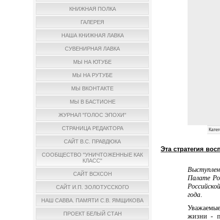
КНИЖНАЯ ПОЛКА
ГАЛЕРЕЯ
НАША КНИЖНАЯ ЛАВКА
СУВЕНИРНАЯ ЛАВКА
МЫ НА ЮТУБЕ
МЫ НА РУТУБЕ
МЫ ВКОНТАКТЕ
МЫ В БАСТИОНЕ
ЖУРНАЛ "ГОЛОС ЭПОХИ"
СТРАНИЦА РЕДАКТОРА
Катег
САЙТ В.С. ПРАВДЮКА
Эта стратегия вос
СООБЩЕСТВО "УНИЧТОЖЕННЫЕ КАК
КЛАСС"
Выступле
САЙТ ВСХСОН
Палате Ро
Российско
САЙТ И.П. ЗОЛОТУССКОГО
.
года
НАШ САВВА. ПАМЯТИ С.В. ЯМЩИКОВА
Уважаемые 
ПРОЕКТ БЕЛЫЙ СТАН
жизни - п