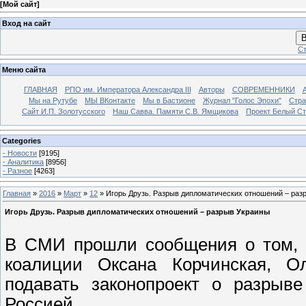
[
Мой сайт
]
Вход на сайт
В
Ст
Меню сайта
ГЛАВНАЯ
РПО им. Императора Александра III
Авторы
СОВРЕМЕННИКИ
Мы на Рутубе
МЫ ВКонтакте
Мы в Бастионе
Журнал "Голос Эпохи"
Стра
Сайт И.П. Золотусского
Наш Савва. Памяти С.В. Ямщикова
Проект Белый С
Categories
- Новости
[9195]
- Аналитика
[8956]
- Разное
[4263]
Главная
»
2016
»
Март
»
12
» Игорь Друзь. Разрыв дипломатических отношений – раз
Игорь Друзь. Разрыв дипломатических отношений – разрыв Украины
В СМИ прошли сообщения о том, ч
коалиции Оксана Корчинская, О
подавать законопроект о разрыв
Россией.