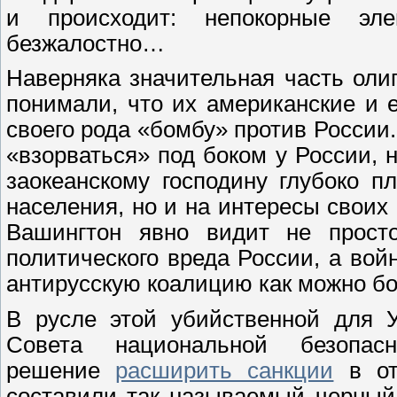
и происходит: непокорные эл
безжалостно…
Наверняка значительная часть оли
понимали, что их американские и 
своего рода «бомбу» против России.
«взорваться» под боком у России, 
заокеанскому господину глубоко п
населения, но и на интересы своих
Вашингтон явно видит не просто
политического вреда России, а вой
антирусскую коалицию как можно бо
В русле этой убийственной для У
Совета национальной безопа
решение
расширить санкции
в от
составили так называемый черный