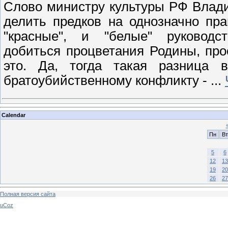
Слово министру культуры РФ Влади
делить предков на однозначно пр
"красные", и "белые" руководс
добиться процветания Родины, про
это. Да, тогда такая разница 
братоубийственному конфликту -
...
Calendar
Пн
Вт
5
6
12
13
19
20
26
27
Полная версия сайта
uCoz