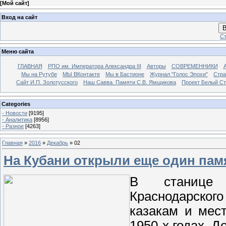
[
Мой сайт
]
Вход на сайт
В
Ст
Меню сайта
ГЛАВНАЯ
РПО им. Императора Александра III
Авторы
СОВРЕМЕННИКИ
Мы на Рутубе
МЫ ВКонтакте
Мы в Бастионе
Журнал "Голос Эпохи"
Стра
Сайт И.П. Золотусского
Наш Савва. Памяти С.В. Ямщикова
Проект Белый С
Categories
- Новости
[9195]
- Аналитика
[8956]
- Разное
[4263]
Главная
»
2016
»
Декабрь
»
02
На Кубани открыли еще один пам
В станице 
Краснодарског
казакам и мес
1950-х годах. 