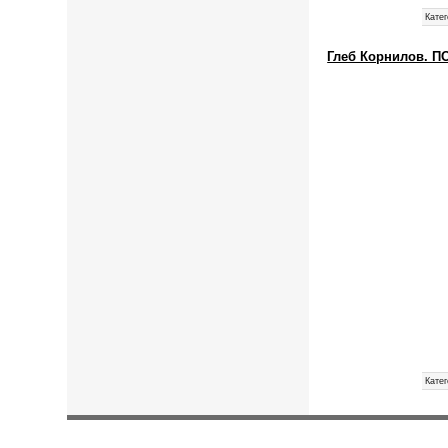
Катег
Глеб Корнилов. 
Катег