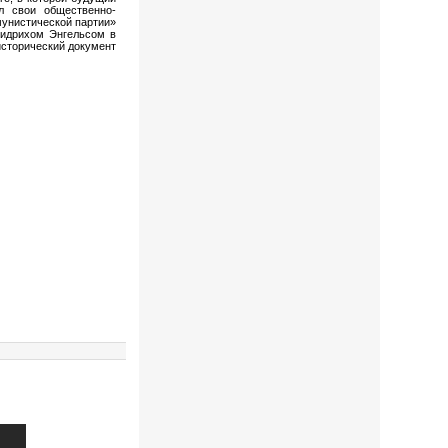
л свои общественно-
унистической партии»
ридрихом Энгельсом в
исторический документ