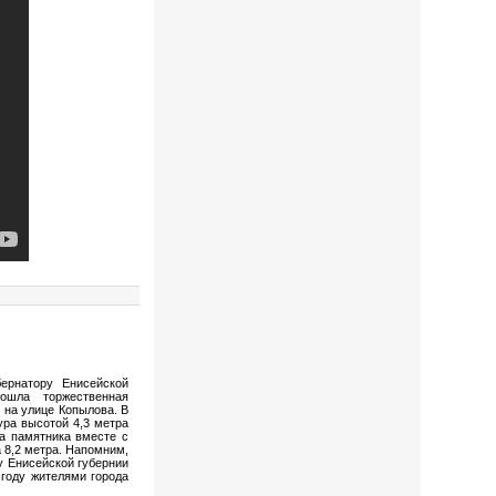
ернатору Енисейской
рошла торжественная
 на улице Копылова. В
ура высотой 4,3 метра
а памятника вместе с
 8,2 метра. Напомним,
у Енисейской губернии
году жителями города