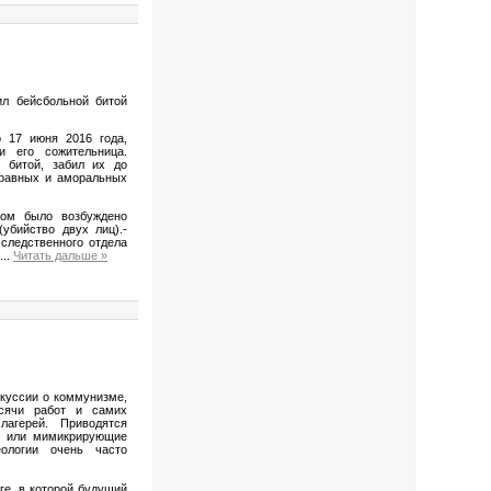
ил бейсбольной битой
17 июня 2016­ года,
и его сожительница.
й битой, забил их до
оправных и аморальных
о­м было возбуждено
(убийство двух лиц).­
 следственного ­отдела
а
...
Читать дальше »
скуссии о коммунизме,
ысячи работ и самих
лагерей. Приводятся
м или мимикрирующие
ологии очень часто
ге, в которой будущий