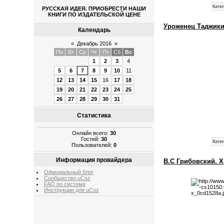
Катег
РУССКАЯ ИДЕЯ. ПРИОБРЕСТИ НАШИ
КНИГИ ПО ИЗДАТЕЛЬСКОЙ ЦЕНЕ
Уроженец Таджики
Календарь
«
Декабрь 2016
»
Пн
Вт
Ср
Чт
Пт
Сб
Вс
1
2
3
4
5
6
7
8
9
10
11
12
13
14
15
16
17
18
19
20
21
22
23
24
25
26
27
28
29
30
31
Статистика
Онлайн всего:
30
Гостей:
30
Катег
Пользователей:
0
Информация провайдера
В.С Грибовский. 
Официальный блог
Сообщество uCoz
FAQ по системе
Инструкции для uCoz