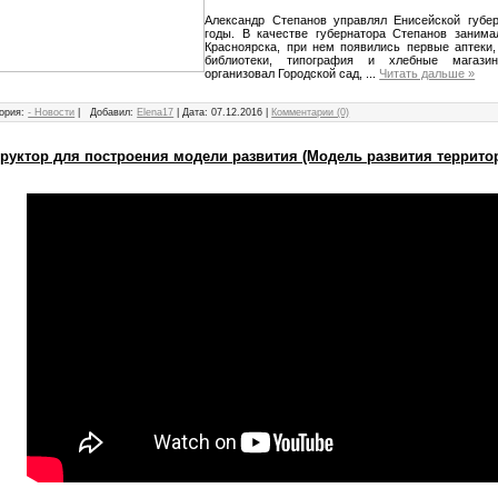
Александр Степанов управлял Енисейской губе
годы. В качестве губернатора Степанов занима
Красноярска, при нем появились первые аптеки,
библиотеки, типография и хлебные магази
организовал Городской сад,
...
Читать дальше »
ория:
- Новости
|
Добавил:
Elena17
|
Дата:
07.12.2016
|
Комментарии (0)
руктор для построения модели развития (Модель развития территор