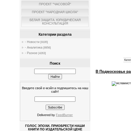
ПРОЕКТ "ЧАСОВОЙ"
ПРОЕКТ "НАРОДНАЯ ШКОЛА"
БЕЛАЯ ЗАЩИТА. ЮРИДИЧЕСКАЯ
КОНСУЛЬТАЦИЯ
Категории раздела
- Новости
[9195]
- Аналитика
[8956]
- Разное
[4263]
Катег
Поиск
В Подмосковье ра
Введите свой е-мэйл и подпишитесь на наш
сайт!
Delivered by
FeedBurner
ГОЛОС ЭПОХИ. ПРИОБРЕСТИ НАШИ
КНИГИ ПО ИЗДАТЕЛЬСКОЙ ЦЕНЕ