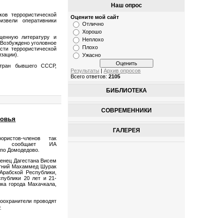
Наш опрос
ов террористической
Оцените мой сайт
извели оперативники
Отлично
Хорошо
щенную литературу и
Неплохо
 Возбуждено уголовное
Плохо
сти террористической
изации).
Ужасно
тран бывшего СССР,
Результаты
|
Архив опросов
Всего ответов:
2105
БИБЛИОТЕКА
СОВРЕМЕННИКИ
ковья
ГАЛЕРЕЯ
ористов-членов так
а», сообщает ИА
по Домодедово.
женец Дагестана Висем
летний Махаммед Шурак
рабской Республики,
публики 20 лет и 21-
ка города Махачкала,
воохранители проводят
»