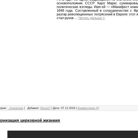
основоположник СССР Карл Маркс суммирова
политические взгляды. Имя ей — «Манифест комм
1848 года. Составленный в сотрудничестве с Ф
разгар революционных потрясений в Европе этот 
стал руков
...
Читать дальше »
ория:
- Аналитика
|
Добавил:
Elena17
|
Дата:
07.12.2016
|
Комментарии (0)
рнизация церковной жизниия