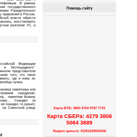
офеевым. В рамках
ия государственного
Помощь сайту
иками Учредительного
у правления в России.
йской власти обрести
аконец, восстановить
нутым разгоном УС, а
ссийской Федерации
о и беспощадного".
многие представители
ание того, что такое
ивать, где и кому их
о вообще нужно.
тановка памятника или
громким скандалом:
ну... памятник Иоанну
чаку... Скандал за
не скандал, то курьёз:
, на Советской улице
Карта ВТБ: 4893 4704 9797 7733
Карта СБЕРа: 4279 3806
5064 3689
Яндекс-деньги: 41001639043436
ы