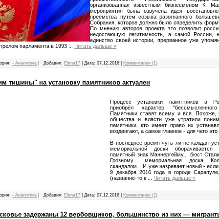
организованная известным бизнесменом К.
Мал
мероприятия была озвучена идея восстановлен
преемства путём созыва разогнанного большев
Собрания, которое должно было определить форм
По мнению авторов проекта это позволит росси
недостающую легитимность, а самой России, н
единство своей истории, прерванное уже упомя
стрелом парламента в 1993
...
Читать дальше »
ория:
- Аналитика
|
Добавил:
Elena17
|
Дата:
07.12.2016
|
Комментарии (1)
жим тишины" на установку памятников актуален
Процесс установки памятников в Ро
приобрёл характер "бессмысленног
Памятники ставят всему и вся. Похоже, 
общества и власти уже утратили поним
памятники, кто имеет право их устанавл
воздвигают, а самое главное - для чего эт
В последнее время чуть ли не каждая ус
мемориальной доски оборачивается 
памятный знак Маннергейму... бюст Стали
Грозному... мемориальная доска Кол
скандалом... И уже назревает новый - если 
9 декабря 2016 года в городе Сарапуле
(название-то к
...
Читать дальше »
ория:
- Аналитика
|
Добавил:
Elena17
|
Дата:
07.12.2016
|
Комментарии (2)
сковье задержаны 12 вербовщиков, большинство из них — мигрант