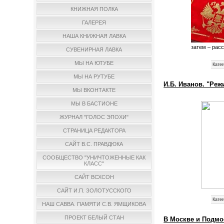
КНИЖНАЯ ПОЛКА
ГАЛЕРЕЯ
НАША КНИЖНАЯ ЛАВКА
затем – рас
СУВЕНИРНАЯ ЛАВКА
МЫ НА ЮТУБЕ
Катег
МЫ НА РУТУБЕ
И.Б. Иванов. "Ре
МЫ ВКОНТАКТЕ
МЫ В БАСТИОНЕ
ЖУРНАЛ "ГОЛОС ЭПОХИ"
СТРАНИЦА РЕДАКТОРА
САЙТ В.С. ПРАВДЮКА
СООБЩЕСТВО "УНИЧТОЖЕННЫЕ КАК
КЛАСС"
САЙТ ВСХСОН
САЙТ И.П. ЗОЛОТУССКОГО
Катег
НАШ САВВА. ПАМЯТИ С.В. ЯМЩИКОВА
ПРОЕКТ БЕЛЫЙ СТАН
В Москве и Подмо