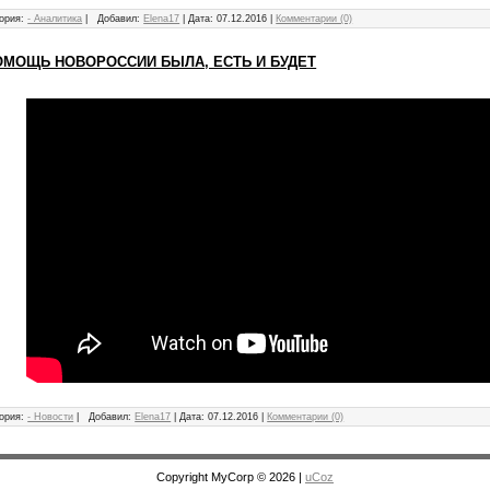
ория:
- Аналитика
|
Добавил:
Elena17
|
Дата:
07.12.2016
|
Комментарии (0)
ПОМОЩЬ НОВОРОССИИ БЫЛА, ЕСТЬ И БУДЕТ
ория:
- Новости
|
Добавил:
Elena17
|
Дата:
07.12.2016
|
Комментарии (0)
Copyright MyCorp © 2026
|
uCoz