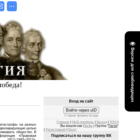
Версия для слабовидящих
победа!
Вход на сайт
Войти через uID
Старая форма входа
Главная
|
Мой профиль
|
Выход
|
RSS
|
катастрофы на разных
Вы вошли как
Гость
| Группа "
Гости
"
 декларирующие целью
|
Регистрация
|
Вход
римирить общество. В
Подписаться на нашу группу ВК
еренция «Правовая
: 1917–1993–201?»,