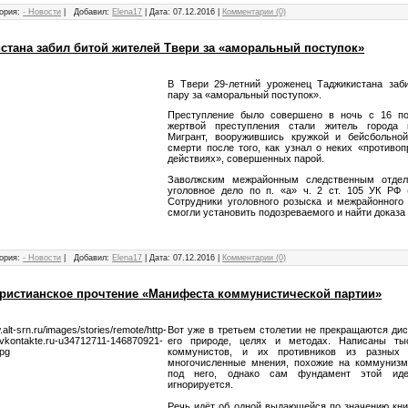
ория:
- Новости
|
Добавил:
Elena17
|
Дата:
07.12.2016
|
Комментарии (0)
стана забил битой жителей Твери за «аморальный поступок»
В Твери 29-летний уроженец Таджикистана заб
пару за «аморальный поступок».
Преступление было совершено в ночь с 16 по 
жертвой преступления стали житель города 
Мигрант, ­вооружившись кружкой и бейсбольно
смерти после того, как узнал о неких «против­
действиях», совершенных парой.
Заволжским межрайонны­м следственным отдел
уголовное дело по п. «­а» ч. 2 ст. 105 УК РФ­ 
Сотрудник­и уголовного розыска­ и межрай­онного
смогли установить подозреваемого и найти доказ
ория:
- Новости
|
Добавил:
Elena17
|
Дата:
07.12.2016
|
Комментарии (0)
Христианское прочтение «Манифеста коммунистической партии»
Вот уже в третьем столетии не прекращаются ди
его природе, целях и методах. Написаны т
коммунистов, и их противников из разных 
многочисленные мнения, похожие на коммуниз
под него, однако сам фундамент этой иде
игнорируется.
Речь идёт об одной выдающейся по значению кни