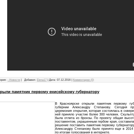
ория:
- Новости
|
Добавил:
Elena17
|
Дата:
07.12.2016
|
Комментарии (0)
крыли памятник первому енисейскому губернатору
В Красноярске открыли памятник первому губ
губернии Александру Степанову. Сегодня п
церемония открытия, которая состоялась в сквере
ней приняло участие более 300 человек. Скульпт
была отлита из бронзы. По проекту общая высот
постаментом, украшенным гербом края, составила
решение поставить памятник первому губернатор
Александру Степанову было принято еще в 2014 
по итогам голосования в интернете.