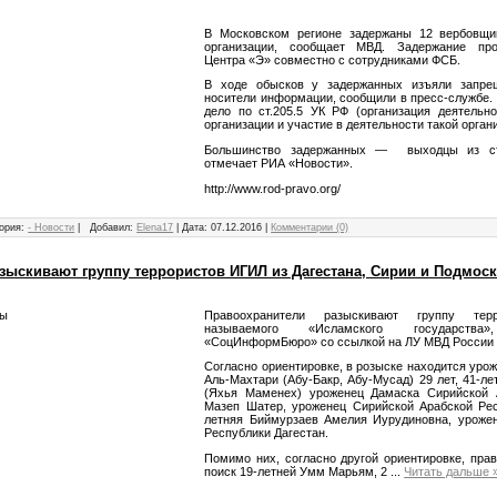
В Московском регионе задержаны 12 вербовщик
организации, сообщает МВД. Задержание про
Центра «Э» совместно с сотрудниками ФСБ.
В ходе обысков у задержанных изъяли запре
носители информации, сообщили в пресс-службе.
дело по ст.205.5 УК РФ (организация деятельно
организации и участие в деятельности такой орган
Большинство задержанных — выходцы из с
отмечает РИА «Новости».
http://www.rod-pravo.org/
ория:
- Новости
|
Добавил:
Elena17
|
Дата:
07.12.2016
|
Комментарии (0)
зыскивают группу террористов ИГИЛ из Дагестана, Сирии и Подмос
Правоохранители разыскивают группу терр
называемого «Исламского государств
«СоцИнформБюро» со ссылкой на ЛУ МВД России 
Согласно ориентировке, в розыске находится уро
Аль-Махтари (Абу-Бакр, Абу-Мусад) 29 лет, 41-
(Яхья Маменех) уроженец Дамаска Сирийской А
Мазеп Шатер, уроженец Сирийской Арабской Рес
летняя Биймурзаев Амелия Иурудиновна, урожен
Республики Дагестан.
Помимо них, согласно другой ориентировке, пра
поиск 19-летней Умм Марьям, 2
...
Читать дальше 