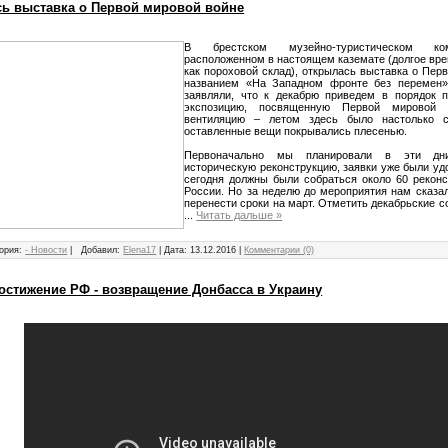
сь выставка о Первой мировой войне
В брестском музейно-туристическом ком
расположенном в настоящем каземате (долгое вр
как пороховой склад), открылась выставка о Пер
названием «На Западном фронте без перемен»
заявляли, что к декабрю приведем в порядок 
экспозицию, посвященную Первой мировой
вентиляцию – летом здесь было настолько 
оставленные вещи покрывались плесенью.
Первоначально мы планировали в эти дни
историческую реконструкцию, заявки уже были уд
сегодня должны были собраться около 60 реконс
России. Но за неделю до мероприятия нам сказа
перенести сроки на март. Отметить декабрьские 
...
Читать дальше »
ория:
- Новости
|
Добавил:
Elena17
|
Дата:
13.12.2016
|
Комментарии (0)
достижение РФ - возвращение Донбасса в Украину