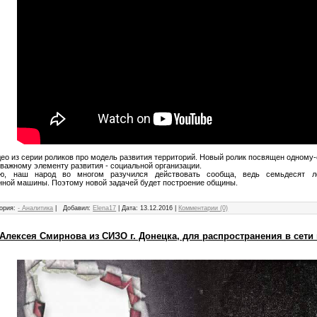
ео из серии роликов про модель развития территорий. Новый ролик посвящен одному-
 важному элементу развития - социальной организации.
ю, наш народ во многом разучился действовать сообща, ведь семьдесят 
нной машины. Поэтому новой задачей будет построение общины.
ория:
- Аналитика
|
Добавил:
Elena17
|
Дата:
13.12.2016
|
Комментарии (0)
Алексея Смирнова из СИЗО г. Донецка, для распространения в сети