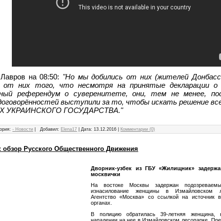
Лавров на 08:50:
"Но мы добились от них (жителей Донбасс
ь от них того, что несмотря на принятые декларации о 
нный референдум о суверенитете, они, тем не менее, по
договорённостей выступили за то, чтобы искать решение все
Х УКРАИНСКОГО ГОСУДАРСТВА."
ория:
- Новости
|
Добавил:
Elena17
|
Дата:
13.12.2016
|
Комментарии (0)
: обзор Русского Общественного Движения
Дворник-узбек из ГБУ «Жилищник» задержа
москвички
На востоке Москвы задержан подозреваем
изнасилование женщины в Измайловском л
Агентство «Москва» со ссылкой на источник в
органах.
В полицию обратилась 39-летняя женщина, 
нападении на нее в Измайловском лесопарке. Пре