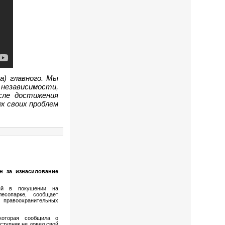
а) главного. Мы
независимости,
сле достижения
х своих проблем
н за изнасилование
ый в покушении на
есопарке, сообщает
 правоохранительных
которая сообщила о
ступник не довел свой