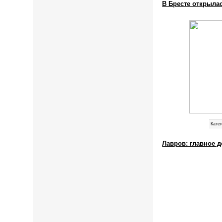
В Бресте открыла
Катег
Лавров: главное 