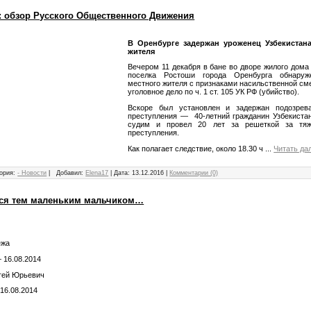
: обзор Русского Общественного Движения
В Оренбурге задержан уроженец Узбекистан
жителя
Вечером 11 декабря в бане во дворе жилого дома
поселка Ростоши города Оренбурга обнаруж
местного жителя с признаками насильственной см
уголовное дело по ч. 1 ст. 105 УК РФ (убийство).
Вскоре был установлен и задержан подозре
преступления — 40-летний гражданин Узбекистан
судим и провел 20 лет за решеткой за тяж
преступления.
Как полагает следствие, около 18.30 ч
...
Читать да
ория:
- Новости
|
Добавил:
Elena17
|
Дата:
13.12.2016
|
Комментарии (0)
лся тем маленьким мальчиком…
ежа
 16.08.2014
гей Юрьевич
 16.08.2014