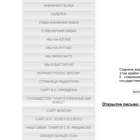
КНИЖНАЯ ПОЛКА
ГАЛЕРЕЯ
НАША КНИЖНАЯ ЛАВКА
СУВЕНИРНАЯ ЛАВКА
МЫ НА ЮТУБЕ
МЫ НА РУТУБЕ
МЫ ВКОНТАКТЕ
МЫ В БАСТИОНЕ
Седьмое вид
этом крайне
ЖУРНАЛ "ГОЛОС ЭПОХИ"
К сожалени
государстве
СТРАНИЦА РЕДАКТОРА
САЙТ В.С. ПРАВДЮКА
Катег
СООБЩЕСТВО "УНИЧТОЖЕННЫЕ КАК
КЛАСС"
Открытое письмо 
САЙТ ВСХСОН
САЙТ И.П. ЗОЛОТУССКОГО
НАШ САВВА. ПАМЯТИ С.В. ЯМЩИКОВА
ПРОЕКТ БЕЛЫЙ СТАН