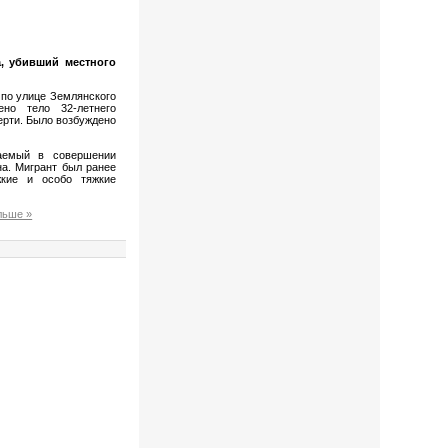
а, убивший местного
 по улице Землянского
ено тело 32-летнего
ерти. Было возбуждено
ваемый в совершении
а. Мигрант был ранее
кие и особо тяжкие
льше »