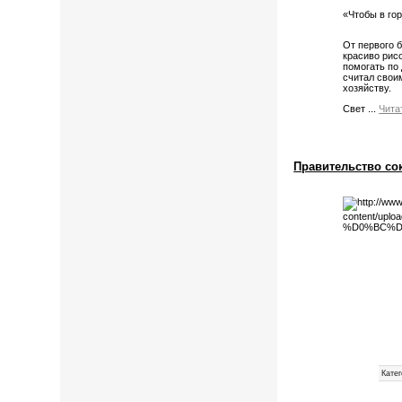
«Чтобы в го
От первого 
красиво рис
помогать по
считал свои
хозяйству.
Свет
...
Чита
Правительство со
Катег