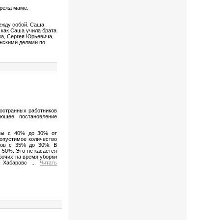
ережа маме.
ежду собой. Саша
 как Саша учила брата
жа, Сергея Юрьевича,
ужскими делами по
остранных работников
ующее постановление
ены с 40% до 30% от
допустимое количество
зов с 35% до 30%. В
 50%. Это не касается
бочих на время уборки
и Хабаровс
...
Читать