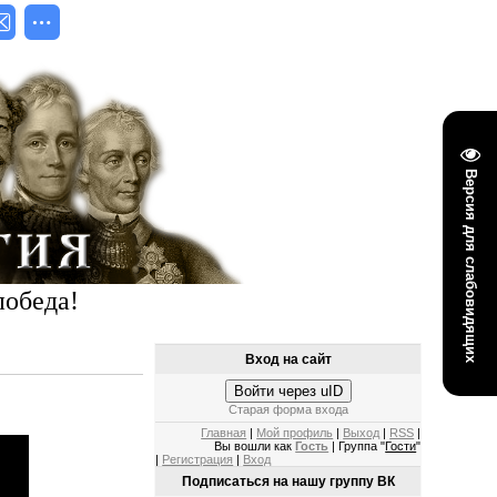
Версия для слабовидящих
победа!
Вход на сайт
Войти через uID
Старая форма входа
Главная
|
Мой профиль
|
Выход
|
RSS
|
Вы вошли как
Гость
| Группа "
Гости
"
|
Регистрация
|
Вход
Подписаться на нашу группу ВК