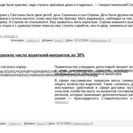
роде было красиво, надо строить красивые дома и стадионы», — говорил маленький С
брака у Светланы было двое детей: дочь Сашенька и сын Сережа. Дети были дружны м
овала и хотела научить этому мастерству братика. Мать радовалась, наблюдая за тем,
 дому. А Сережа не отказывался. Ему нравилось быть взрослым. Сережа маминого му
м отцом и с удовольствием помогал ему строить сарайчик, мести двор, заниматься м
ть дальше »
Категория:
- Новости
|
Добавил:
Elena17
|
Дата:
13.12.2016
|
Комментарии (0)
кратило число водителей-мигрантов до 30%
Правительство утвердило допустимый процент ин
в ряде экономических отраслей, соответств
опубликовано на сайте кабинета министров.
В сфере пассажирских перевозок квоты сниж
общего количества водителей. Также снизилось 
иностранных работников в сфере доставки гру
сельском хозяйстве квота на мигрантов составила
регионов, которые привлекают дополнительных ра
урожая — Краснодарского, Ставропольского 
дальше »
ория:
- Новости
|
Добавил:
Elena17
|
Дата:
13.12.2016
|
Комментарии (0)