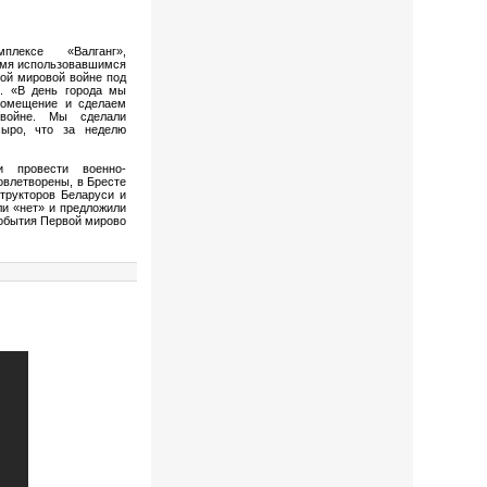
плексе «Валганг»,
емя использовавшимся
вой мировой войне под
. «В день города мы
помещение и сделаем
 войне. Мы сделали
сыро, что за неделю
 провести военно-
овлетворены, в Бресте
трукторов Беларуси и
ли «нет» и предложили
события Первой мирово