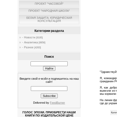
ПРОЕКТ "ЧАСОВОЙ"
ПРОЕКТ "НАРОДНАЯ ШКОЛА"
БЕЛАЯ ЗАЩИТА. ЮРИДИЧЕСКАЯ
КОНСУЛЬТАЦИЯ
Категории раздела
- Новости
[9195]
- Аналитика
[8956]
- Разное
[4263]
Поиск
"Здравствуй
Я, командир
Введите свой е-мэйл и подпишитесь на наш
гражданин Р
сайт!
Я, как добр
вывезли из-п
мы кормили 
На линии фр
Delivered by
FeedBurner
где до укра
ГОЛОС ЭПОХИ. ПРИОБРЕСТИ НАШИ
Катег
КНИГИ ПО ИЗДАТЕЛЬСКОЙ ЦЕНЕ