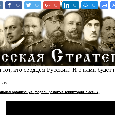
 тот, кто сердцем Русский! И с нами будет 
ь
»
13
льная организация (Модель развития территорий. Часть 7)