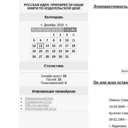
РУССКАЯ ИДЕЯ. ПРИОБРЕСТИ НАШИ
Этнопреступность
КНИГИ ПО ИЗДАТЕЛЬСКОЙ ЦЕНЕ
Календарь
«
Декабрь 2016
»
Пн
Вт
Ср
Чт
Пт
Сб
Вс
1
2
3
4
5
6
7
8
9
10
11
12
13
14
15
16
17
18
19
20
21
22
23
24
25
26
27
28
29
30
31
Статистика
Катег
Онлайн всего:
10
Гостей:
10
Он для всех оста
Пользователей:
0
Информация провайдера
Официальный блог
Пивень Сер
Сообщество uCoz
FAQ по системе
14.04.2008 —
Инструкции для uCoz
Булогин Сер
09.02.1964 –
г. Ждановка