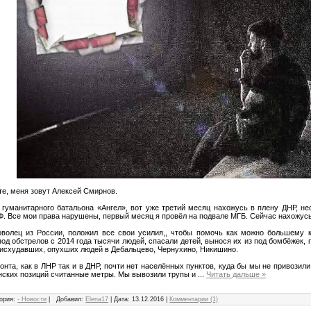
те, меня зовут Алексей Смирнов.
 гуманитарного батальона «Ангел», вот уже третий месяц нахожусь в плену ДНР, не
Ф. Все мои права нарушены, первый месяц я провёл на подвале МГБ. Сейчас нахожус
оволец из России, положил все свои усилия,, чтобы помочь как можно большему 
од обстрелов с 2014 года тысячи людей, спасали детей, вынося их из под бомбёжек, 
исхудавших, опухших людей в Дебальцево, Чернухино, Никишино.
онта, как в ЛНР так и в ДНР, почти нет населённых пунктов, куда бы мы не привозил
инских позиций считанные метры. Мы вывозили трупы и
...
Читать дальше »
ория:
- Новости
|
Добавил:
Elena17
|
Дата:
13.12.2016
|
Комментарии (1)