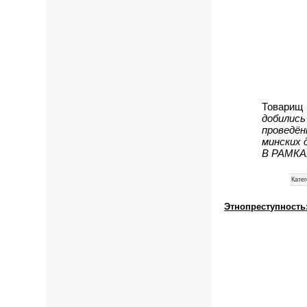
Товарищ 
добилис
проведё
минских 
В РАМКА
Катег
Этнопреступность