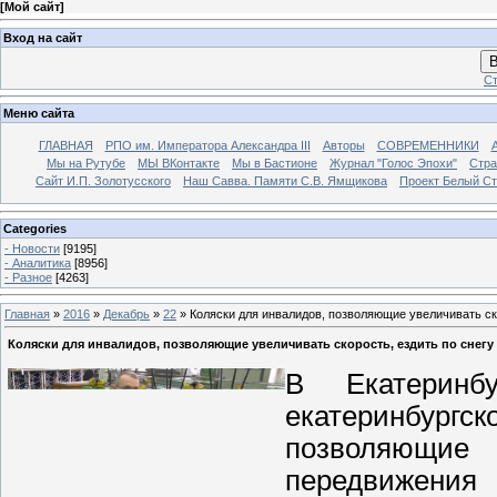
[
Мой сайт
]
Вход на сайт
В
Ст
Меню сайта
ГЛАВНАЯ
РПО им. Императора Александра III
Авторы
СОВРЕМЕННИКИ
Мы на Рутубе
МЫ ВКонтакте
Мы в Бастионе
Журнал "Голос Эпохи"
Стра
Сайт И.П. Золотусского
Наш Савва. Памяти С.В. Ямщикова
Проект Белый С
Categories
- Новости
[9195]
- Аналитика
[8956]
- Разное
[4263]
Главная
»
2016
»
Декабрь
»
22
» Коляски для инвалидов, позволяющие увеличивать ско
Коляски для инвалидов, позволяющие увеличивать скорость, ездить по снегу 
В Екатеринб
екатеринбургск
позволяющие 
передвижения