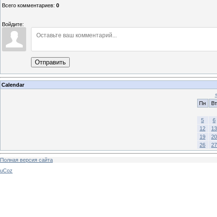
Всего комментариев
:
0
Войдите:
Отправить
Calendar
Пн
Вт
5
6
12
13
19
20
26
27
Полная версия сайта
uCoz