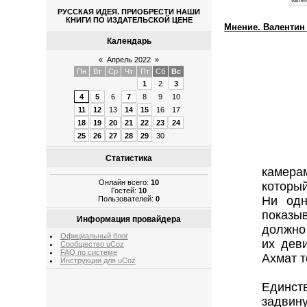
РУССКАЯ ИДЕЯ. ПРИОБРЕСТИ НАШИ
КНИГИ ПО ИЗДАТЕЛЬСКОЙ ЦЕНЕ
Мнение. Валентин
Календарь
«
Апрель 2022
»
Пн
Вт
Ср
Чт
Пт
Сб
Вс
1
2
3
4
5
6
7
8
9
10
11
12
13
14
15
16
17
18
19
20
21
22
23
24
25
26
27
28
29
30
Статистика
камера
Онлайн всего:
10
который
Гостей:
10
Ни одн
Пользователей:
0
показы
Информация провайдера
должно 
Официальный блог
их дев
Сообщество uCoz
FAQ по системе
Ахмат т
Инструкции для uCoz
Единст
задвину