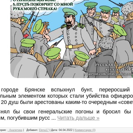
городе Брянске вспыхнул бунт, переросший
ельным элементом которых стали убийства офицеро
 20 душ были арестованы каким-то очередным «сове
Снял бы свои генеральские погоны и бросил бы
ям, погубившим русс
...
Читать дальше »
ория:
- Аналитика
|
Добавил:
Elena17
|
Дата:
04.04.2022
|
Комментарии (0)