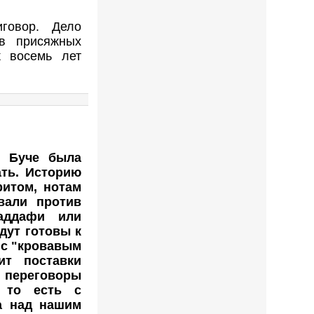
говор. Дело
в присяжных
 восемь лет
в Буче была
ать. Историю
ритом, нотам
вали против
Каддафи или
дут готовы к
у с "кровавым
ит поставки
и переговоры
, то есть с
а над нашим