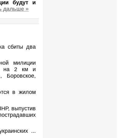
ции будут и
ь дальше »
ка сбиты два
дной милиции
ь на 2 км и
, Боровское,
ются в жилом
ЛНР, выпустив
пострадавших
 украинских
...