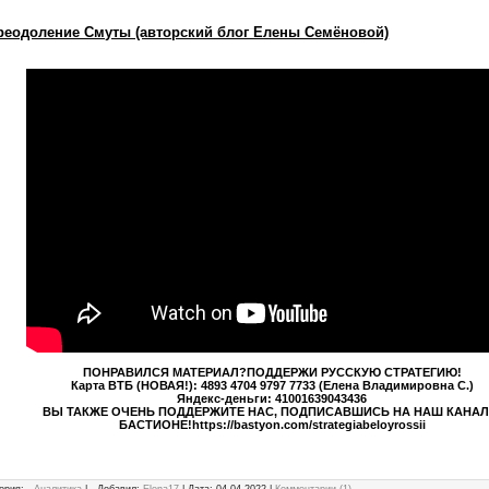
Преодоление Смуты (авторский блог Елены Семёновой)
ПОНРАВИЛСЯ МАТЕРИАЛ?ПОДДЕРЖИ РУССКУЮ СТРАТЕГИЮ!
Карта ВТБ (НОВАЯ!): 4893 4704 9797 7733 (Елена Владимировна С.)
Яндекс-деньги: 41001639043436
ВЫ ТАКЖЕ ОЧЕНЬ ПОДДЕРЖИТЕ НАС, ПОДПИСАВШИСЬ НА НАШ КАНАЛ
БАСТИОНЕ!https://bastyon.com/strategiabeloyrossii
ория:
- Аналитика
|
Добавил:
Elena17
|
Дата:
04.04.2022
|
Комментарии (1)