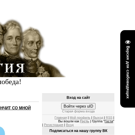
Версия для слабовидящих
победа!
Вход на сайт
Войти через uID
ОНЧИТ СО МНОЙ
Старая форма входа
Главная
|
Мой профиль
|
Выход
|
RSS
|
Вы вошли как
Гость
| Группа "
Гости
"
|
Регистрация
|
Вход
Подписаться на нашу группу ВК