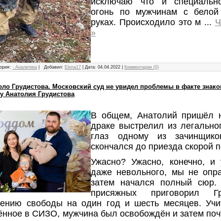
исключаю что и специальн
огонь по мужчинам с белой
руках. Происходило это м
...
Ч
»
ория:
- Аналитика
|
Добавил:
Elena17
|
Дата:
04.04.2022
|
Комментарии (0)
ело Грудистова. Московский суд не увидел проблемы в факте знако
у Анатолия Грудистова
В общем, Анатолий пришёл н
драке выстрелил из легально
глаз одному из зачинщи
скончался до приезда скорой 
Ужасно? Ужасно, конечно, и 
даже невольного, мы не опр
затем начался полный сюр.
присяжных приговорил Г
чению свободы на один год и шесть месяцев. Учи
ённое в СИЗО, мужчина был освобождён и затем поч