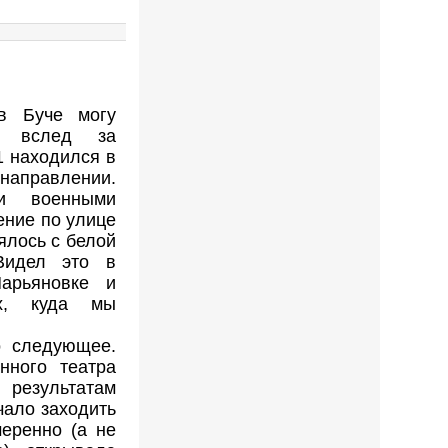
 в Буче могу
к вслед за
1 находился в
 направлении.
и военными
ение по улице
ялось с белой
Видел это в
Марьяновке и
ах, куда мы
о следующее.
ного театра
езультатам
чало заходить
еренно (а не