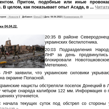
дентом. Притом, подобные или иные провока
. В целом, как показывает опыт Асада, в
...
Читат
гория:
- Новости
|
Добавил:
Elena17
|
Дата:
04.04.2022
|
Комментарии (0)
и 04.04.22.
20:35 В районе Северодонец
украинских беспилотника.
20:03 Подразделения Наро
ЛНР за день продвинулис
блокировали Новотошковское
Метелкино.
В ЛНР заявили, что украинские силовики укрыва
на окраине Попасной.
краинские нацисты обстреляли поселок Донецкий в 
у четыре снаряда калибром 122 мм. Информация о 
шениях уточняется.
С начала текущих суток под обстрел со стороны
 дальше »