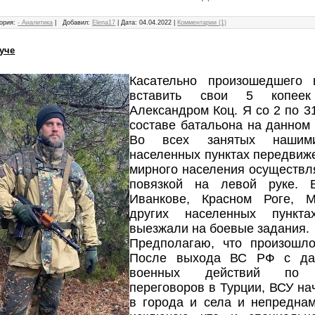
ория:
- Аналитика
|
Добавил:
Elena17
|
Дата:
04.04.2022
|
Комментарии (1)
уче
Касательно произошедшего
вставить свои 5 копее
Александром Коц. Я со 2 по 3
составе батальона на данном
Во всех занятых нашим
населенных пунктах передвиж
мирного населения осуществл
повязкой на левой руке. 
Иванкове, Красном Роге, 
других населенных пункт
выезжали на боевые задания.
Предполагаю, что произошл
После выхода ВС РФ с дан
военных действий по р
переговоров в Турции, ВСУ на
в города и села и непреднам