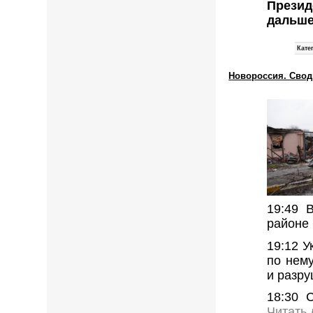
Прези
дальше
Кате
Новороссия. Сводк
19:49 
районе 
19:12 У
по нем
и разру
18:30 
Читать