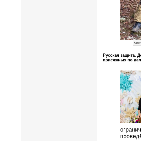
Катег
Русская защита. Д
присяжных по дел
ограни
провед