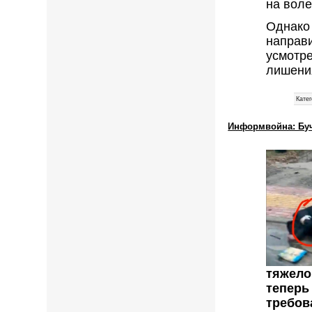
на воле
Однако
направ
усмотр
лишени
Катег
Информвойна: Буч
тяжело
тепер
требов