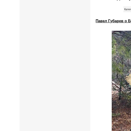
Катег
Павел Губарев о Б