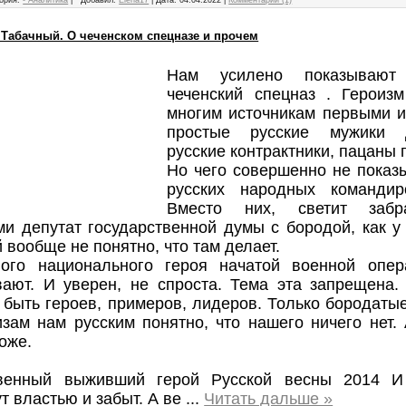
 Табачный. О чеченском спецназе и прочем
Нам усилено показывают 
чеченский спецназ . Героизм
многим источникам первыми и
простые русские мужики 
русские контрактники, пацаны п
Но чего совершенно не показы
русских народных командир
Вместо них, светит заб
ми депутат государственной думы с бородой, как у
 вообще не понятно, что там делает.
ого национального героя начатой военной опе
вают. И уверен, не спроста. Тема эта запрещена.
быть героев, примеров, лидеров. Только бородатые
изам нам русским понятно, что нашего ничего нет.
оже.
венный выживший герой Русской весны 2014 И
т властью и забыт. А ве
...
Читать дальше »