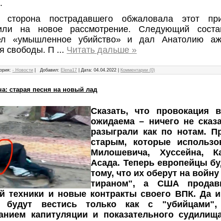
.
 сторона пострадавшего обжаловала этот при
или на новое рассмотрение. Следующий соста
ел «умышленное убийство» и дал Анатолию аж
я свободы. П
...
Читать дальше »
ория:
- Новости
|
Добавил:
Elena17
|
Дата:
04.04.2022
|
Комментарии (0)
а: старая песня на новый лад
Сказать, что провокация 
ожидаема – ничего не сказ
разыграли как по нотам. П
старым, которые использо
Милошевича, Хуссейна, 
Асада. Теперь европейцы бу
тому, что их оберут на войн
тираном", а США продав
й техники и новые контракты своего ВПК. Да 
ь будут вестись только как с "убийцами"
анием капитуляции и показательного судилищ