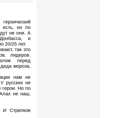
героический
 есть, но по
дут не они. А
Донбасса, и
о 20/25 лет.
вают, так это
ов, лидеров.
ралом перед
 деда мороза,
рации нам не
 У русских не
 герои. Но по
 Алах не наш,
 И Стрелков