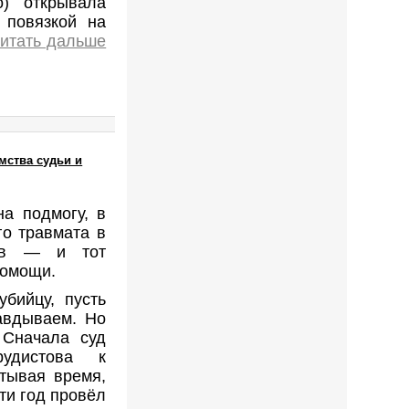
о) открывала
 повязкой на
итать дальше
мства судьи и
а подмогу, в
го травмата в
ков — и тот
помощи.
убийцу, пусть
авдываем. Но
 Сначала суд
рудистова к
тывая время,
ти год провёл