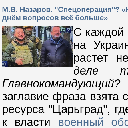
М.В. Назаров. "Спецоперация"? «
днём вопросов всё больше»
С каждой 
на Украи
растет н
деле т
Главнокомандующий?
заглавие фраза взята 
ресурса "Царьград", г
к власти
военный обо