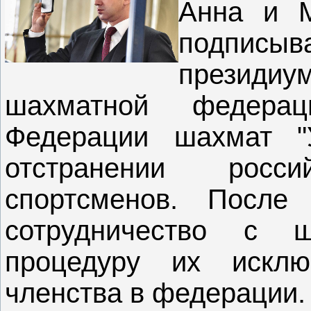
Анна и 
подписы
президиу
шахматной федера
Федерации шахмат "
отстранении росс
спортсменов. После
сотрудничество с 
процедуру их искл
членства в федерации.