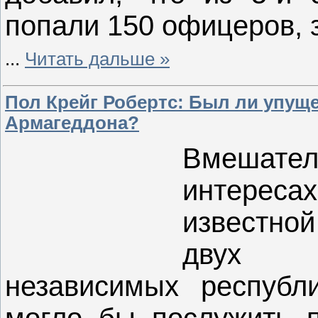
попали 150 офицеров, 
...
Читать дальше »
Пол Крейг Робертс: Был ли упущ
Армагеддона?
Вмешател
интереса
известной
двух п
независимых республи
могло бы послужить 