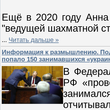
Ещё в 2020 году Анна
"ведущей шахматной ст
...
Читать дальше »
Информация к размышлению. Под
попало 150 занимавшихся «укра
В Федера
РФ «прове
занималс
отчитыва