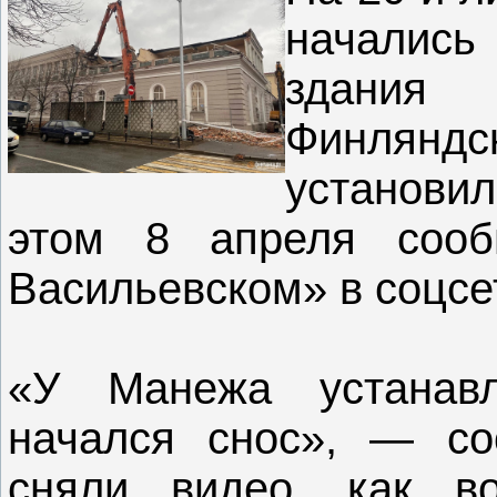
началис
здания
Финляндс
установи
этом 8 апреля соо
Васильевском» в соцсе
«У Манежа устанав
начался снос», — со
сняли видео, как в