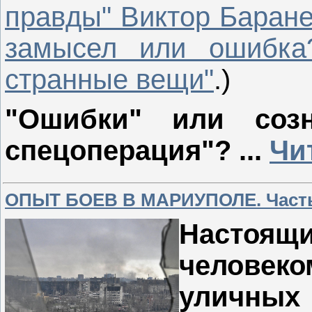
правды" Виктор Баране
замысел или ошибка
странные вещи"
.)
"Ошибки" или созн
спецоперация"?
...
Чи
ОПЫТ БОЕВ В МАРИУПОЛЕ. Часть
Настоя
человеко
уличных