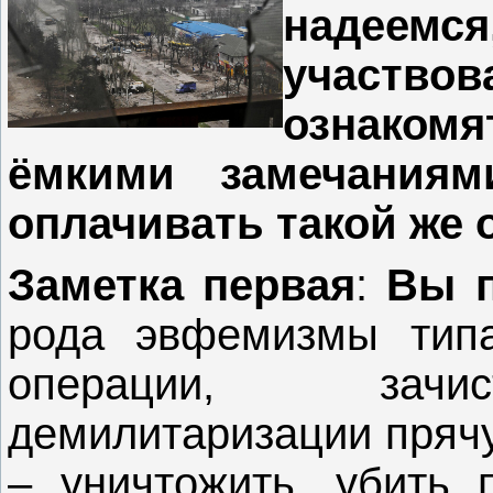
надеемся
участвов
ознаком
ёмкими замечаниям
оплачивать такой же
Заметка первая
:
Вы п
рода эвфемизмы типа
операции, зачис
демилитаризации прячу
– уничтожить, убить 