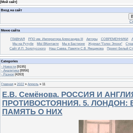
[
Мой сайт
]
Вход на сайт
В
Ст
Меню сайта
ГЛАВНАЯ
РПО им. Императора Александра III
Авторы
СОВРЕМЕННИКИ
Мы на Рутубе
МЫ ВКонтакте
Мы в Бастионе
Журнал "Голос Эпохи"
Стра
Сайт И.П. Золотусского
Наш Савва. Памяти С.В. Ямщикова
Проект Белый С
Categories
- Новости
[9195]
- Аналитика
[8956]
- Разное
[4263]
Главная
»
2022
»
Апрель
»
11
Е.В. Семёнова. РОССИЯ И АНГЛ
ПРОТИВОСТОЯНИЯ. 5. ЛОНДОН:
ПАМЯТЬ О НИХ