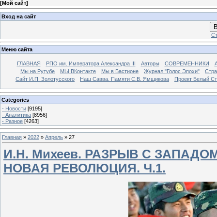
[
Мой сайт
]
Вход на сайт
В
Ст
Меню сайта
ГЛАВНАЯ
РПО им. Императора Александра III
Авторы
СОВРЕМЕННИКИ
Мы на Рутубе
МЫ ВКонтакте
Мы в Бастионе
Журнал "Голос Эпохи"
Стра
Сайт И.П. Золотусского
Наш Савва. Памяти С.В. Ямщикова
Проект Белый С
Categories
- Новости
[9195]
- Аналитика
[8956]
- Разное
[4263]
Главная
»
2022
»
Апрель
»
27
И.Н. Михеев. РАЗРЫВ С ЗАПАДО
НОВАЯ РЕВОЛЮЦИЯ. Ч.1.