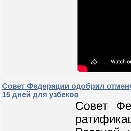
Совет Федерации одобрил отмену
15 дней для узбеков
Совет Ф
ратифик