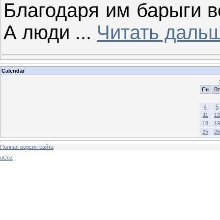
Благодаря им барыги в
А люди
...
Читать даль
Calendar
Пн
Вт
4
5
11
12
18
19
25
26
Полная версия сайта
uCoz