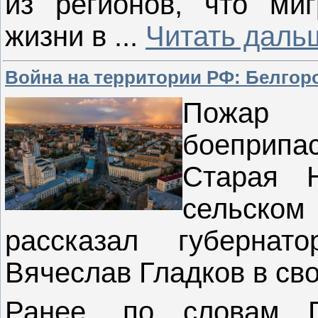
из регионов, что ми
жизни в
...
Читать даль
Война на территории РФ: Белгор
Пожар 
боеприпа
Старая Н
сельско
рассказал губернат
Вячеслав Гладков в св
Ранее, по словам Г