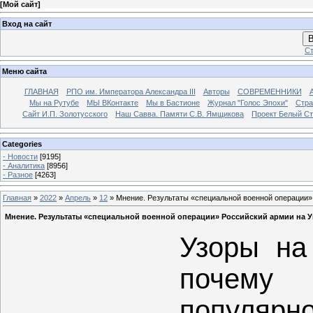
[
Мой сайт
]
Вход на сайт
В
Ст
Меню сайта
ГЛАВНАЯ
РПО им. Императора Александра III
Авторы
СОВРЕМЕННИКИ
Мы на Рутубе
МЫ ВКонтакте
Мы в Бастионе
Журнал "Голос Эпохи"
Стра
Сайт И.П. Золотусского
Наш Савва. Памяти С.В. Ямщикова
Проект Белый С
Categories
- Новости
[9195]
- Аналитика
[8956]
- Разное
[4263]
Главная
»
2022
»
Апрель
»
12
» Мнение. Результаты «специальной военной операции»
Мнение. Результаты «специальной военной операции» Российский армии на У
Узоры на
почему 
популяр