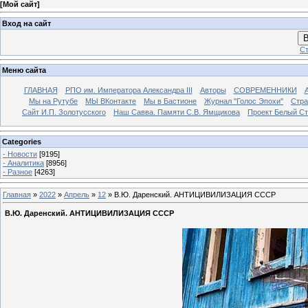
[
Мой сайт
]
Вход на сайт
В
Ст
Меню сайта
ГЛАВНАЯ
РПО им. Императора Александра III
Авторы
СОВРЕМЕННИКИ
Мы на Рутубе
МЫ ВКонтакте
Мы в Бастионе
Журнал "Голос Эпохи"
Стра
Сайт И.П. Золотусского
Наш Савва. Памяти С.В. Ямщикова
Проект Белый С
Categories
- Новости
[9195]
- Аналитика
[8956]
- Разное
[4263]
Главная
»
2022
»
Апрель
»
12
» В.Ю. Даренский. АНТИЦИВИЛИЗАЦИЯ СССР
В.Ю. Даренский. АНТИЦИВИЛИЗАЦИЯ СССР