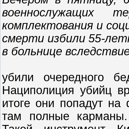
военнослужащих те
комплектования и соци
смерти избили 55-летн
в больнице вследстви
убили очередного бе
Нациполиция убийц вро
итоге они попадут на 
там полные карманы. 
Такой инструмент К