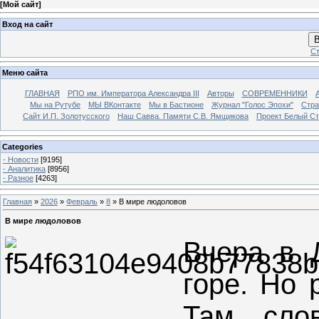
[
Мой сайт
]
Вход на сайт
В
Ст
Меню сайта
ГЛАВНАЯ
РПО им. Императора Александра III
Авторы
СОВРЕМЕННИКИ
Мы на Рутубе
МЫ ВКонтакте
Мы в Бастионе
Журнал "Голос Эпохи"
Стра
Сайт И.П. Золотусского
Наш Савва. Памяти С.В. Ямщикова
Проект Белый С
Categories
- Новости
[9195]
- Аналитика
[8956]
- Разное
[4263]
Главная
»
2026
»
Февраль
»
8
» В мире людоловов
В мире людоловов
Вчера в 
горе. Но 
Там сло