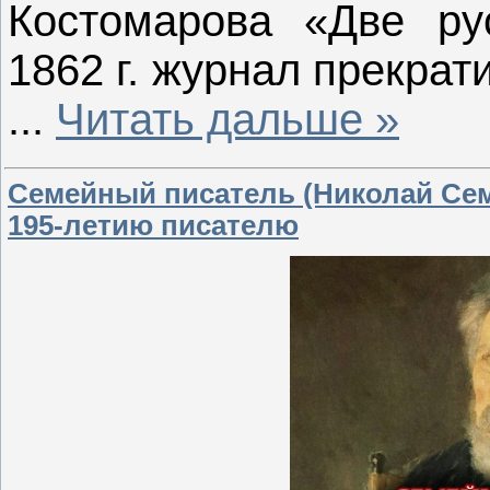
Костомарова «Две ру
1862 г. журнал прекрат
...
Читать дальше »
Семейный писатель (Николай Семё
195-летию писателю