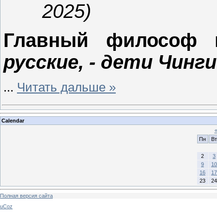
2025)
Главный философ п
русские, - дети Чинги
...
Читать дальше »
Calendar
Пн
Вт
2
3
9
10
16
17
23
24
Полная версия сайта
uCoz