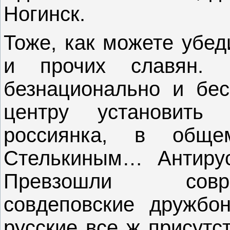
Ногинск.
Тоже, как можете убед
и прочих славян. Н
безнационально и бес
центру установить з
россиянка, в общ
Стелькиным… Антирус
Превзошли совр
совдеповские дружбо
русские все ж присутс