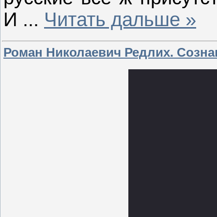
И
...
Читать дальше »
Роман Николаевич Редлих. Созна