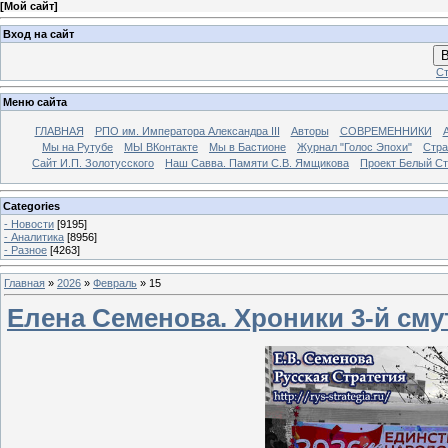
[
Мой сайт
]
Вход на сайт
В
Ст
Меню сайта
ГЛАВНАЯ
РПО им. Императора Александра III
Авторы
СОВРЕМЕННИКИ
Мы на Рутубе
МЫ ВКонтакте
Мы в Бастионе
Журнал "Голос Эпохи"
Стра
Сайт И.П. Золотусского
Наш Савва. Памяти С.В. Ямщикова
Проект Белый С
Categories
- Новости
[9195]
- Аналитика
[8956]
- Разное
[4263]
Главная
»
2026
»
Февраль
»
15
Елена Семенова. Хроники 3-й сму